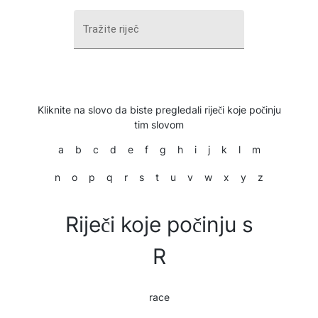
Tražite riječ
Kliknite na slovo da biste pregledali riječi koje počinju
tim slovom
a
b
c
d
e
f
g
h
i
j
k
l
m
n
o
p
q
r
s
t
u
v
w
x
y
z
Riječi koje počinju s
R
race