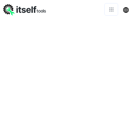
itself
tools