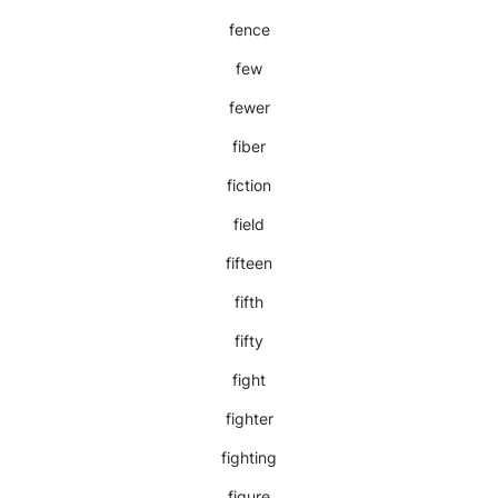
fence
few
fewer
fiber
fiction
field
fifteen
fifth
fifty
fight
fighter
fighting
figure