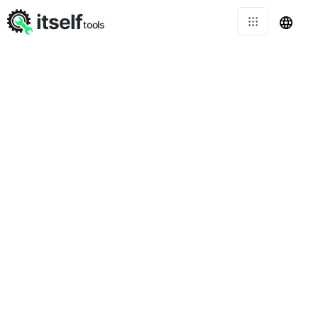
itself
tools