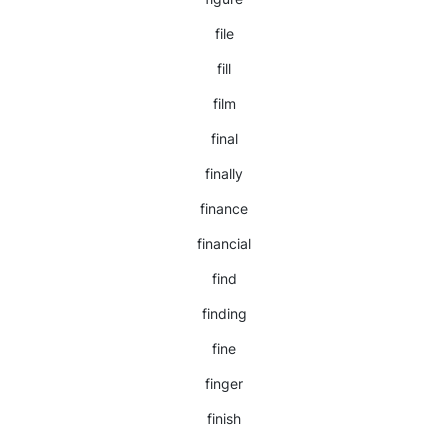
file
fill
film
final
finally
finance
financial
find
finding
fine
finger
finish