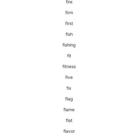
fire
firm
first
fish
fishing
fit
fitness
five
fix
flag
flame
flat
flavor