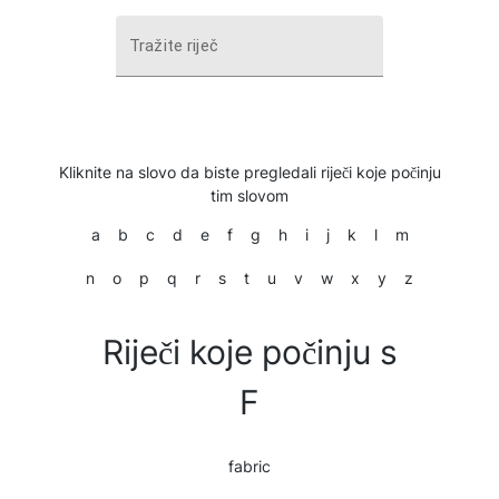
Tražite riječ
Kliknite na slovo da biste pregledali riječi koje počinju
tim slovom
a
b
c
d
e
f
g
h
i
j
k
l
m
n
o
p
q
r
s
t
u
v
w
x
y
z
Riječi koje počinju s
F
fabric