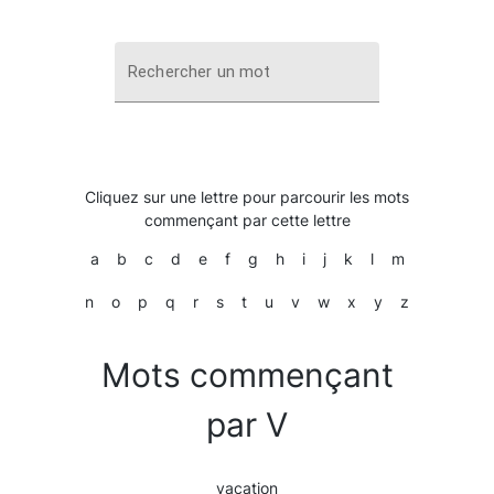
Rechercher un mot
Cliquez sur une lettre pour parcourir les mots
commençant par cette lettre
a
b
c
d
e
f
g
h
i
j
k
l
m
n
o
p
q
r
s
t
u
v
w
x
y
z
Mots commençant
par V
vacation