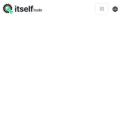
itself
tools