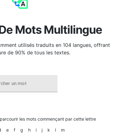
De Mots Multilingue
ment utilisés traduits en 104 langues, offrant
re de 90% de tous les textes.
rcher un mot
 parcourir les mots commençant par cette lettre
d
e
f
g
h
i
j
k
l
m