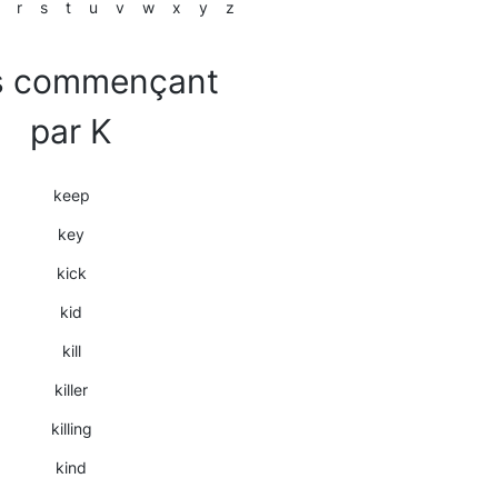
r
s
t
u
v
w
x
y
z
s commençant
par K
keep
key
kick
kid
kill
killer
killing
kind