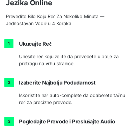
Jezika Online
Prevedite Bilo Koju Reč Za Nekoliko Minuta —
Jednostavan Vodič u 4 Koraka
Ukucajte Reč
Unesite reč koju želite da prevedete u polje za
pretragu na vrhu stranice.
Izaberite Najbolju Podudarnost
Iskoristite naš auto-complete da odaberete tačnu
reč za precizne prevode.
Pogledajte Prevode i Preslušajte Audio