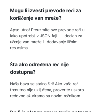
Mogu li izvesti prevode reči za
korišćenje van mreže?
Apsolutno! Preuzmite sve prevode reči u
lako upotrebljiv JSON fajl — idealan za
učenje van mreže ili dodavanje ličnim
resursima.
Šta ako određena reč nije
dostupna?
Naša baza se stalno širi! Ako vaša reč
trenutno nije uključena, proverite uskoro —
redovno ažuriramo sa novim rečnikom.