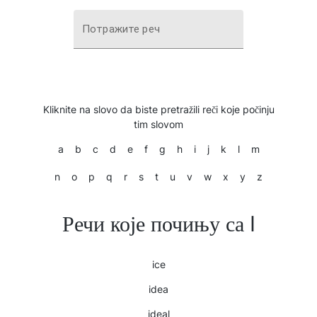
Потражите реч
Kliknite na slovo da biste pretražili reči koje počinju
tim slovom
a
b
c
d
e
f
g
h
i
j
k
l
m
n
o
p
q
r
s
t
u
v
w
x
y
z
Речи које почињу са I
ice
idea
ideal