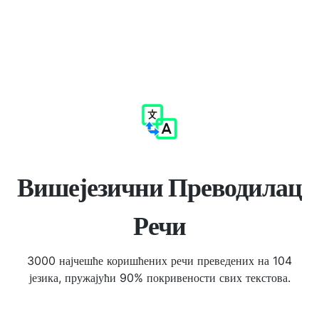
Вишејезични Преводилац
Речи
3000 најчешће коришћених речи преведених на 104
језика, пружајући 90% покривености свих текстова.