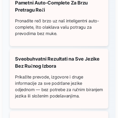
Pametni Auto-Complete Za Brzu
Pretragu Reči
Pronađite reči brzo uz naš inteligentni auto-
complete, što olakšava vašu potragu za
prevodima bez muke.
Sveobuhvatni Rezultati na Sve Jezike
Bez Ručnog Izbora
Prikažite prevode, izgovore i druge
informacije za sve podržane jezike
odjednom — bez potrebe za ručnim biranjem
jezika ili složenim podešavanjima.