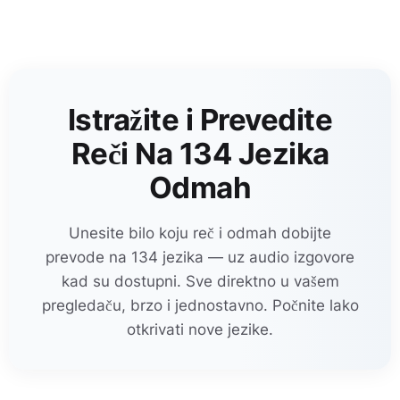
Istražite i Prevedite
Reči Na 134 Jezika
Odmah
Unesite bilo koju reč i odmah dobijte
prevode na 134 jezika — uz audio izgovore
kad su dostupni. Sve direktno u vašem
pregledaču, brzo i jednostavno. Počnite lako
otkrivati nove jezike.