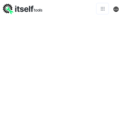
itself
tools