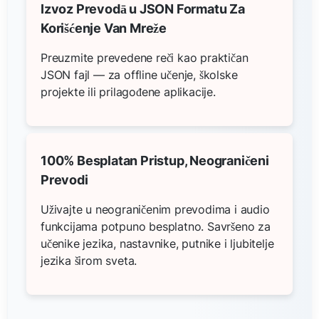
Izvoz Prevodā u JSON Formatu Za
Korišćenje Van Mreže
Preuzmite prevedene reči kao praktičan
JSON fajl — za offline učenje, školske
projekte ili prilagođene aplikacije.
100% Besplatan Pristup, Neograničeni
Prevodi
Uživajte u neograničenim prevodima i audio
funkcijama potpuno besplatno. Savršeno za
učenike jezika, nastavnike, putnike i ljubitelje
jezika širom sveta.