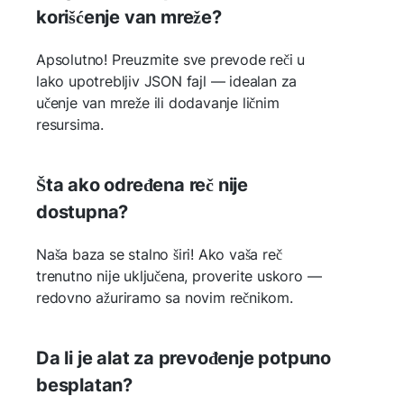
korišćenje van mreže?
Apsolutno! Preuzmite sve prevode reči u
lako upotrebljiv JSON fajl — idealan za
učenje van mreže ili dodavanje ličnim
resursima.
Šta ako određena reč nije
dostupna?
Naša baza se stalno širi! Ako vaša reč
trenutno nije uključena, proverite uskoro —
redovno ažuriramo sa novim rečnikom.
Da li je alat za prevođenje potpuno
besplatan?