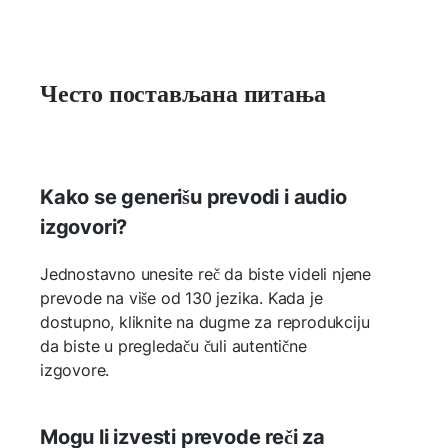
Често постављана питања
Kako se generišu prevodi i audio
izgovori?
Jednostavno unesite reč da biste videli njene
prevode na više od 130 jezika. Kada je
dostupno, kliknite na dugme za reprodukciju
da biste u pregledaču čuli autentične
izgovore.
Mogu li izvesti prevode reči za