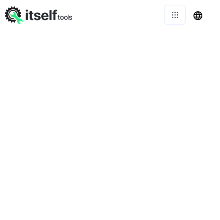
itself
tools