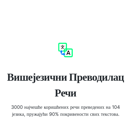
Вишејезични Преводилац
Речи
3000 најчешће коришћених речи преведених на 104
језика, пружајући 90% покривености свих текстова.