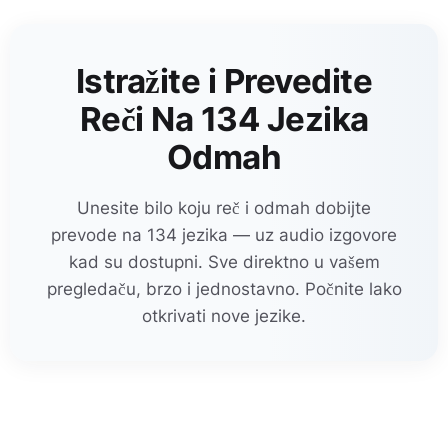
Istražite i Prevedite
Reči Na 134 Jezika
Odmah
Unesite bilo koju reč i odmah dobijte
prevode na 134 jezika — uz audio izgovore
kad su dostupni. Sve direktno u vašem
pregledaču, brzo i jednostavno. Počnite lako
otkrivati nove jezike.