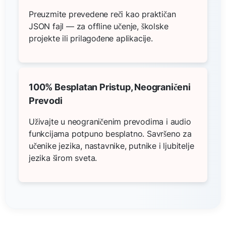
Preuzmite prevedene reči kao praktičan
JSON fajl — za offline učenje, školske
projekte ili prilagođene aplikacije.
100% Besplatan Pristup, Neograničeni
Prevodi
Uživajte u neograničenim prevodima i audio
funkcijama potpuno besplatno. Savršeno za
učenike jezika, nastavnike, putnike i ljubitelje
jezika širom sveta.