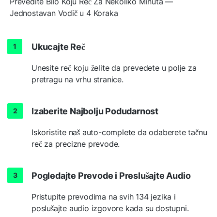
Prevedite Bilo Koju Reč Za Nekoliko Minuta —
Jednostavan Vodič u 4 Koraka
Ukucajte Reč
Unesite reč koju želite da prevedete u polje za
pretragu na vrhu stranice.
Izaberite Najbolju Podudarnost
Iskoristite naš auto-complete da odaberete tačnu
reč za precizne prevode.
Pogledajte Prevode i Preslušajte Audio
Pristupite prevodima na svih 134 jezika i
poslušajte audio izgovore kada su dostupni.