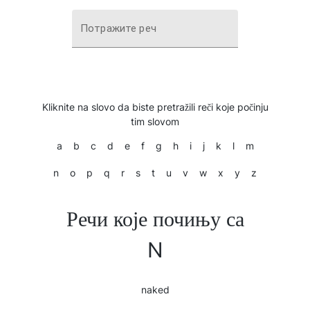
Потражите реч
Kliknite na slovo da biste pretražili reči koje počinju
tim slovom
a
b
c
d
e
f
g
h
i
j
k
l
m
n
o
p
q
r
s
t
u
v
w
x
y
z
Речи које почињу са
N
naked