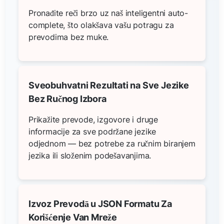
Pronađite reči brzo uz naš inteligentni auto-
complete, što olakšava vašu potragu za
prevodima bez muke.
Sveobuhvatni Rezultati na Sve Jezike
Bez Ručnog Izbora
Prikažite prevode, izgovore i druge
informacije za sve podržane jezike
odjednom — bez potrebe za ručnim biranjem
jezika ili složenim podešavanjima.
Izvoz Prevodā u JSON Formatu Za
Korišćenje Van Mreže