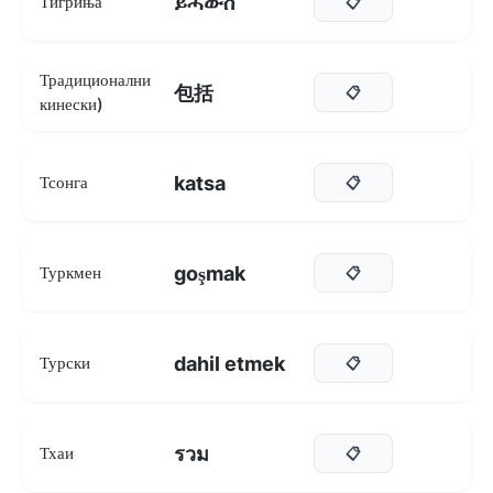
ይሓውስ
Тигриња
📋
Традиционални
包括
📋
кинески)
katsa
Тсонга
📋
goşmak
Туркмен
📋
dahil etmek
Турски
📋
รวม
Тхаи
📋