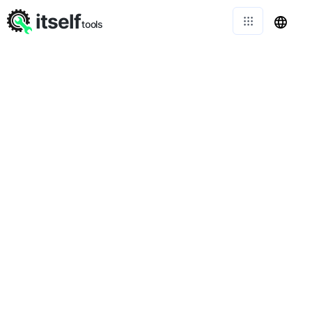
itself
tools