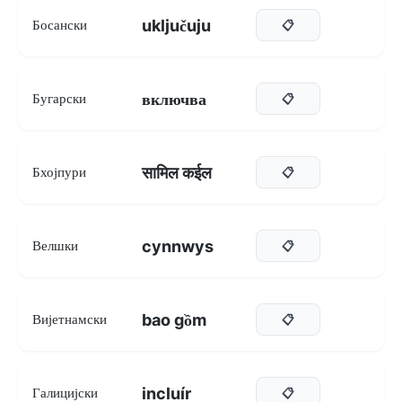
uključuju
Босански
📋
включва
Бугарски
📋
सामिल कईल
Бхојпури
📋
cynnwys
Велшки
📋
bao gồm
Вијетнамски
📋
incluír
Галицијски
📋