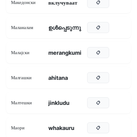
вклучуваат
Македонски
📋
ഉൾപ്പെടുന്നു
Малаиалам
📋
merangkumi
Малајски
📋
ahitana
Малгашки
📋
jinkludu
Малтешки
📋
whakauru
Маори
📋