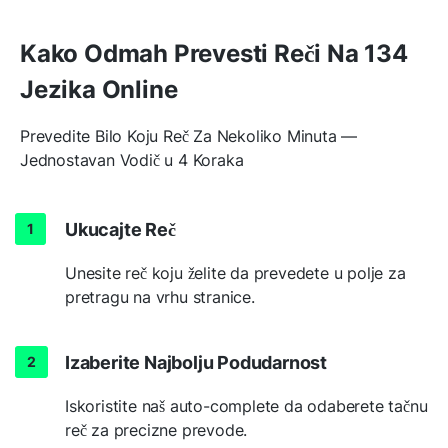
Kako Odmah Prevesti Reči Na 134
Jezika Online
Prevedite Bilo Koju Reč Za Nekoliko Minuta —
Jednostavan Vodič u 4 Koraka
Ukucajte Reč
Unesite reč koju želite da prevedete u polje za
pretragu na vrhu stranice.
Izaberite Najbolju Podudarnost
Iskoristite naš auto-complete da odaberete tačnu
reč za precizne prevode.