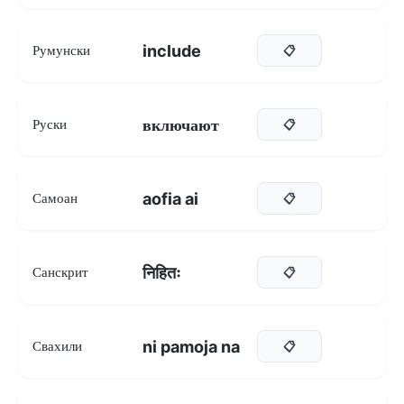
include
Румунски
📋
включают
Руски
📋
aofia ai
Самоан
📋
निहितः
Санскрит
📋
ni pamoja na
Свахили
📋