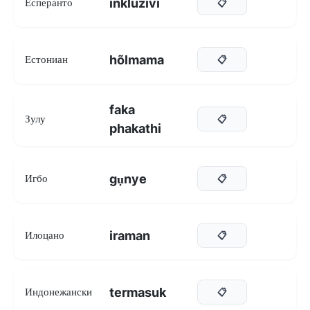
inkluzivi
Есперанто
📋
hõlmama
Естониан
📋
faka
Зулу
📋
phakathi
gụnye
Игбо
📋
iraman
Илоцано
📋
termasuk
Индонежански
📋