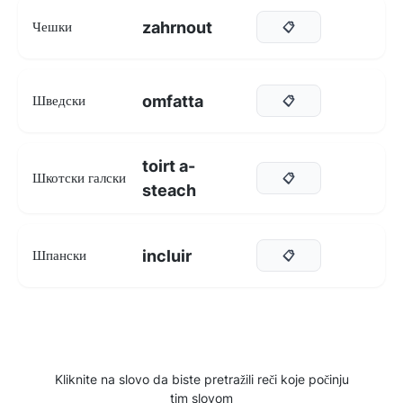
zahrnout
Чешки
📋
omfatta
Шведски
📋
toirt a-
Шкотски галски
📋
steach
incluir
Шпански
📋
Kliknite na slovo da biste pretražili reči koje počinju
tim slovom