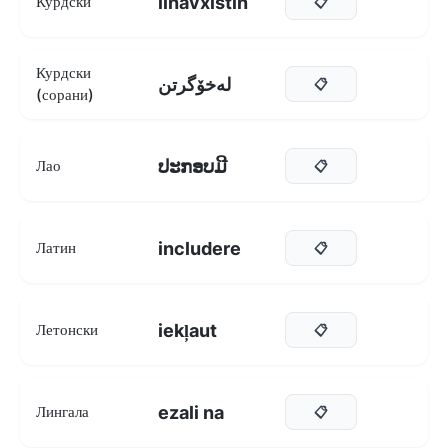
linavxistin
Курдски
📋
Курдски
لەخۆگرتن
📋
(сорани)
ປະກອບມີ
Лао
📋
includere
Латин
📋
iekļaut
Летонски
📋
ezali na
Лингала
📋