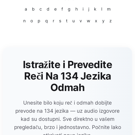
a
b
c
d
e
f
g
h
i
j
k
l
m
n
o
p
q
r
s
t
u
v
w
x
y
z
Istražite i Prevedite
Reči Na 134 Jezika
Odmah
Unesite bilo koju reč i odmah dobijte
prevode na 134 jezika — uz audio izgovore
kad su dostupni. Sve direktno u vašem
pregledaču, brzo i jednostavno. Počnite lako