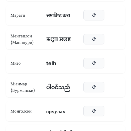
समाविष्ट करा
Марати
📋
Меитеилон
ꯃꯅꯨꯡ ꯆꯟꯕ
📋
(Манипури)
telh
Мизо
📋
Мјанмар
ပါဝင်သည်
📋
(Бурмански)
оруулах
Монголски
📋