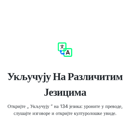
Укључују На Различитим
Језицима
Откријте „ Укључују “ на 134 језика: уроните у преводе,
слушајте изговоре и откријте културолошке увиде.