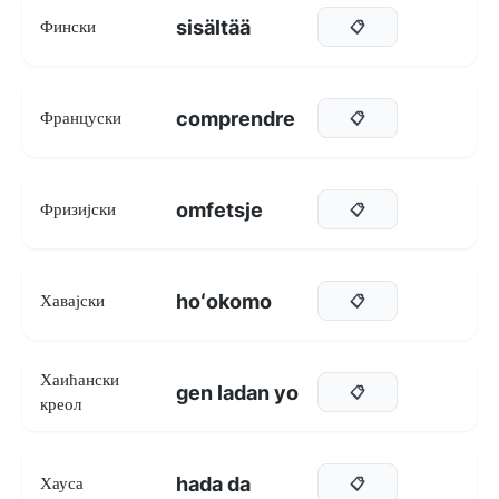
sisältää
Фински
📋
comprendre
Француски
📋
omfetsje
Фризијски
📋
hoʻokomo
Хавајски
📋
Хаићански
gen ladan yo
📋
креол
hada da
Хауса
📋