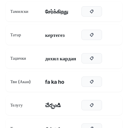
சேர்க்கிறது
Тамилски
📋
кертегез
Татар
📋
дохил кардан
Таџички
📋
fa ka ho
Тви (Акан)
📋
చేర్చండి
Телугу
📋