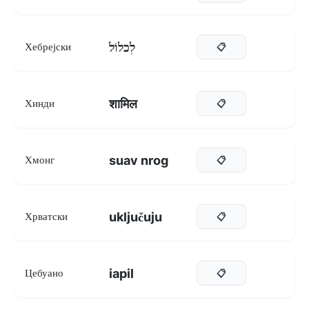
לִכלוֹל
Хебрејски
📋
शामिल
Хинди
📋
suav nrog
Хмонг
📋
uključuju
Хрватски
📋
iapil
Цебуано
📋