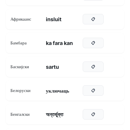
insluit
Африкаанс
📋
ka fara kan
Бамбара
📋
sartu
Баскијски
📋
уключаць
Белоруски
📋
অন্তর্ভুক্ত
Бенгалски
📋