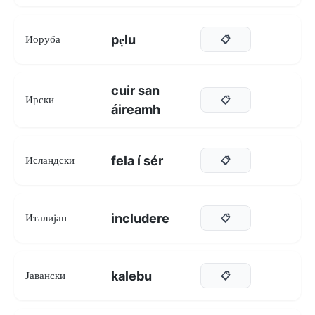
pẹlu
Иоруба
📋
cuir san
Ирски
📋
áireamh
fela í sér
Исландски
📋
includere
Италијан
📋
kalebu
Јавански
📋