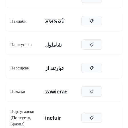
ਸ਼ਾਮਲ ਕਰੋ
Панџаби
📋
شاملول
Паштунски
📋
عبارتند از
Персијски
📋
zawierać
Пољски
📋
Португалски
incluir
(Португал,
📋
Бразил)