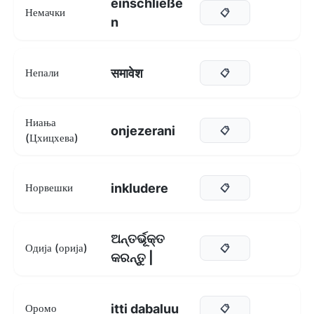
einschließe
Немачки
📋
n
समावेश
Непали
📋
Ниања
onjezerani
📋
(Цхицхева)
inkludere
Норвешки
📋
ଅନ୍ତର୍ଭୂକ୍ତ
Одија (орија)
📋
କରନ୍ତୁ |
itti dabaluu
Оромо
📋