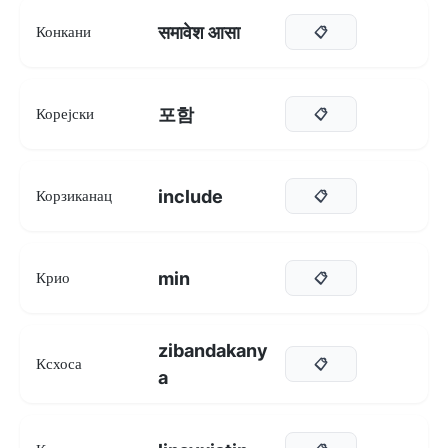
समावेश आसा
Конкани
📋
포함
Корејски
📋
include
Корзиканац
📋
min
Крио
📋
zibandakany
Ксхоса
📋
a