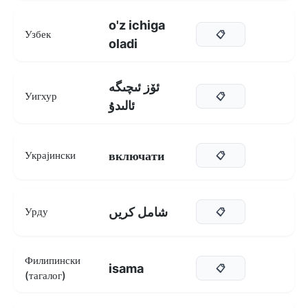
o'z ichiga
Узбек
📋
oladi
ئۆز ئىچىگە
Уигхур
📋
ئالىدۇ
включати
Украјински
📋
شامل کریں
Урду
📋
Филипински
isama
📋
(тагалог)