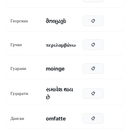
მოიცავს
Георгиан
📋
περιλαμβάνω
Грчки
📋
moinge
Гуарани
📋
સમાવેશ થાય
Гуџарати
📋
છે
omfatte
Дански
📋