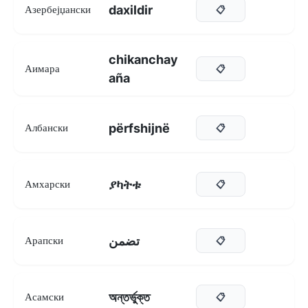
daxildir
Азербејџански
📋
chikanchay
Аимара
📋
aña
përfshijnë
Албански
📋
ያካትቱ
Амхарски
📋
تضمن
Арапски
📋
অন্তৰ্ভুক্ত
Асамски
📋