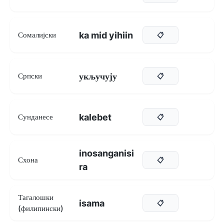
ka mid yihiin
Сомалијски
📋
укључују
Српски
📋
kalebet
Сунданесе
📋
inosanganisi
Схона
📋
ra
Тагалошки
isama
📋
(филипински)