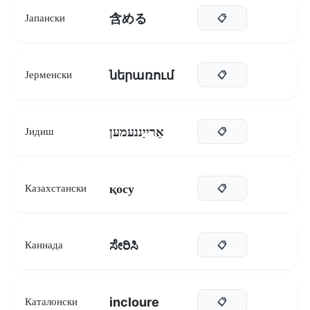
含める
Јапански
📋
ներառում
Јерменски
📋
אַרייַננעמען
Јидиш
📋
қосу
Казахстански
📋
ಸೇರಿಸಿ
Каннада
📋
incloure
Каталонски
📋