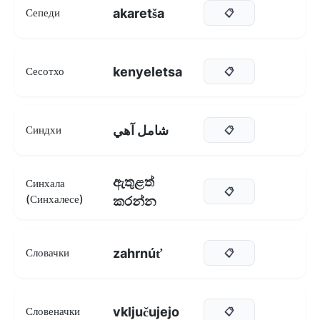
akaretša
Сепеди
📋
kenyeletsa
Сесотхо
📋
شامل آهي
Синдхи
📋
ඇතුළත්
Синхала
📋
(Синхалесе)
කරන්න
zahrnúť
Словачки
📋
vključujejo
Словеначки
📋