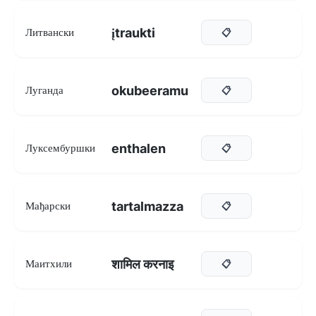
įtraukti
Литвански
📋
okubeeramu
Луганда
📋
enthalen
Луксембуршки
📋
tartalmazza
Мађарски
📋
शामिल करनाइ
Маитхили
📋