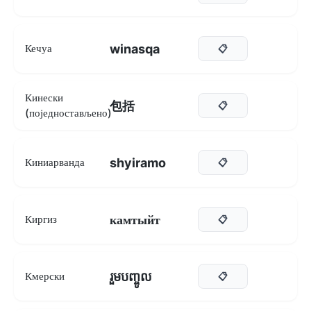
winasqa
Кечуа
📋
Кинески
包括
📋
(поједностављено)
shyiramo
Киниарванда
📋
камтыйт
Киргиз
📋
រួមបញ្ចូល
Кмерски
📋