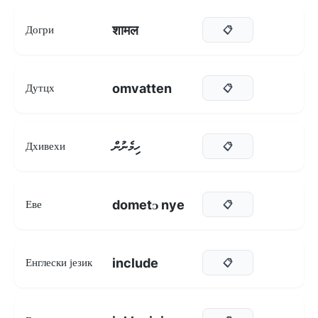
शामल
Догри
📋
omvatten
Дутцх
📋
ހިމެނުން
Дхивехи
📋
dometᴐ nye
Еве
📋
include
Енглески језик
📋