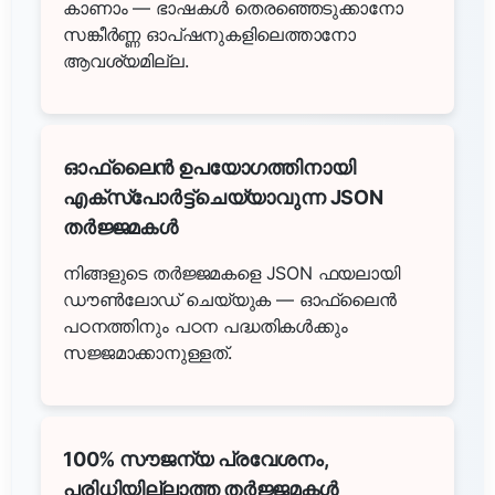
കാണാം — ഭാഷകൾ തെരഞ്ഞെടുക്കാനോ
സങ്കീർണ്ണ ഓപ്ഷനുകളിലെത്താനോ
ആവശ്യമില്ല.
ഓഫ്ലൈൻ ഉപയോഗത്തിനായി
എക്സ്പോർട്ട്ചെയ്യാവുന്ന JSON
തർജ്ജമകൾ
നിങ്ങളുടെ തർജ്ജമകളെ JSON ഫയലായി
ഡൗൺലോഡ് ചെയ്യുക — ഓഫ്ലൈൻ
പഠനത്തിനും പഠന പദ്ധതികൾക്കും
സജ്ജമാക്കാനുള്ളത്.
100% സൗജന്യ പ്രവേശനം,
പരിധിയില്ലാത്ത തർജ്ജമകൾ