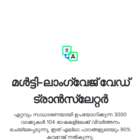
മൾട്ടി-ലാംഗ്വേജ് വേഡ്
ട്രാൻസ്ലേറ്റർ
ഏറ്റവും സാധാരണയായി ഉപയോഗിക്കുന്ന 3000
വാക്കുകൾ 104 ഭാഷകളിലേക്ക് വിവർത്തനം
ചെയ്യപ്പെടുന്നു, ഇത് എല്ലാ പാഠങ്ങളുടെയും 90%
കവറേജ് നൽകുന്നു.