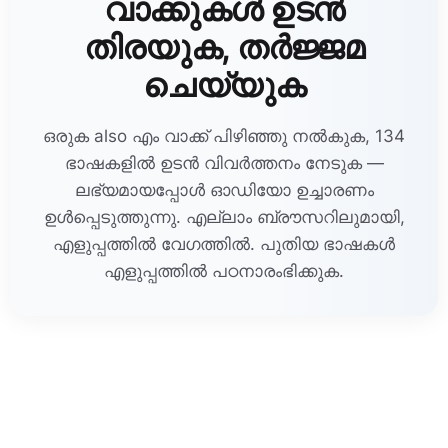
വാക്കുകൾ ഉടൻ
തിരയുക, തർജ്ജമ
ചെയ്യുക
ഒരുക also എം വാക്ക് പിഴിഞ്ഞു നൽകുക, 134
ഭാഷകളിൽ ഉടൻ വിവർത്തനം നേടുക —
ലഭ്യമായപ്പോൾ ഓഡിയോ ഉച്ചാരണം
ഉൾപ്പെടുത്തുന്നു. എല്ലാം ബ്രൗസറിലുമായി,
എളുപ്പത്തിൽ വേഗത്തിൽ. പുതിയ ഭാഷകൾ
എളുപ്പത്തിൽ പഠനാരംഭിക്കുക.