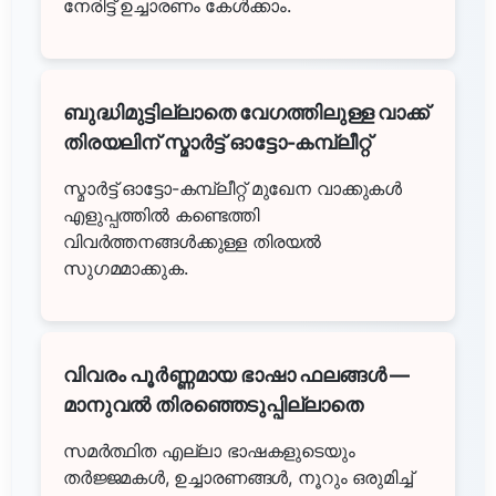
നേരിട്ട് ഉച്ചാരണം കേൾക്കാം.
ബുദ്ധിമുട്ടില്ലാതെ വേഗത്തിലുള്ള വാക്ക്
തിരയലിന് സ്മാർട്ട് ഓട്ടോ-കമ്പ്ലീറ്റ്
സ്മാർട്ട് ഓട്ടോ-കമ്പ്ലീറ്റ് മുഖേന വാക്കുകൾ
എളുപ്പത്തിൽ കണ്ടെത്തി
വിവർത്തനങ്ങൾക്കുള്ള തിരയൽ
സുഗമമാക്കുക.
വിവരം പൂർണ്ണമായ ഭാഷാ ഫലങ്ങൾ —
മാനുവൽ തിരഞ്ഞെടുപ്പില്ലാതെ
സമർത്ഥിത എല്ലാ ഭാഷകളുടെയും
തർജ്ജമകൾ, ഉച്ചാരണങ്ങൾ, നൂറും ഒരുമിച്ച്