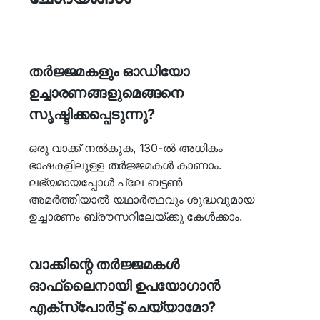
തർജ്ജമകളും ഓഡിയോ
ഉച്ചാരണങ്ങളുമെങ്ങനെ
സൃഷ്ടിക്കപ്പെടുന്നു?
ഒരു വാക്ക് നൽകുക, 130-ൽ അധികം
ഭാഷകളിലുള്ള തർജ്ജമകൾ കാണാം.
ലഭ്യമായപ്പോൾ പ്ലേ ബട്ടൺ
അമർത്തിയാൽ യഥാർത്ഥവും ശുദ്ധവുമായ
ഉച്ചാരണം ബ്രൗസറിലേയ്ക്കു കേൾക്കാം.
വാക്കിന്റെ തർജ്ജമകൾ
ഓഫ്ലൈനായി ഉപയോഗാൻ
എക്സ്പോർട്ട് ചെയ്യാമോ?