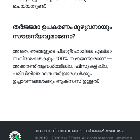
ചെയ്യാറുണ്ട്.
തർജ്ജമാ ഉപകരണം മുഴുവനായും
സൗജന്യവുമാണോ?
അതെ, ഞങ്ങളുടെ പ്ലാറ്റ്‌ഫോമിലെ എല്ലാ
സവിശേഷതകളും 100% സൗജന്യമാണ് —
അക്കൗണ്ട് ആവശ്യമില്ല, ഫീസുകളില്ല,
പരിധിയില്ലാതെ തർജ്ജമകൾക്കും
ഉച്ചാരണങ്ങൾക്കും ആക്‌സസ് ഉള്ളത്.
സേവന നിബന്ധനകൾ
സ്വകാര്യതാനയം
© 2019 -
2026
Itself Tools. All rights reserved
ഞങ്ങളെ