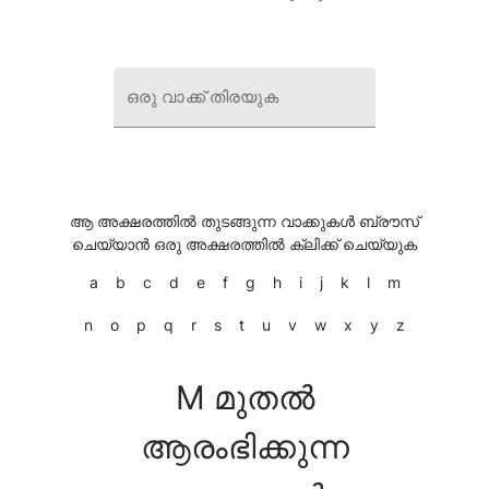
ഒരു വാക്ക് തിരയുക
ആ അക്ഷരത്തിൽ തുടങ്ങുന്ന വാക്കുകൾ ബ്രൗസ്
ചെയ്യാൻ ഒരു അക്ഷരത്തിൽ ക്ലിക്ക് ചെയ്യുക
a
b
c
d
e
f
g
h
i
j
k
l
m
n
o
p
q
r
s
t
u
v
w
x
y
z
M മുതൽ
ആരംഭിക്കുന്ന