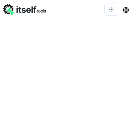
itself
tools