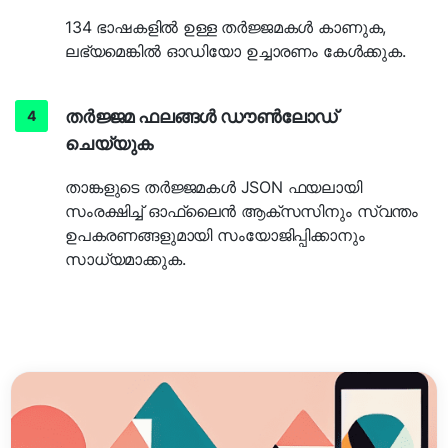
134 ഭാഷകളിൽ ഉള്ള തർജ്ജമകൾ കാണുക,
ലഭ്യമെങ്കിൽ ഓഡിയോ ഉച്ചാരണം കേൾക്കുക.
തർജ്ജമ ഫലങ്ങൾ ഡൗൺലോഡ്
ചെയ്യുക
താങ്കളുടെ തർജ്ജമകൾ JSON ഫയലായി
സംരക്ഷിച്ച് ഓഫ്‌ലൈൻ ആക്‌സസിനും സ്വന്തം
ഉപകരണങ്ങളുമായി സംയോജിപ്പിക്കാനും
സാധ്യമാക്കുക.