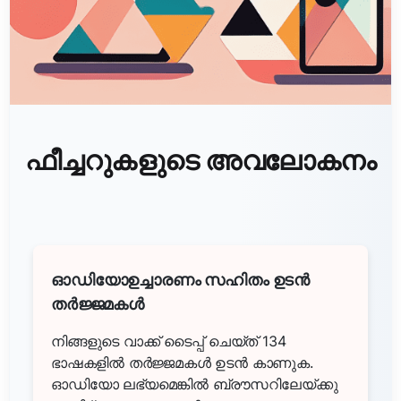
ഫീച്ചറുകളുടെ അവലോകനം
ഓഡിയോഉച്ചാരണം സഹിതം ഉടൻ
തർജ്ജമകൾ
നിങ്ങളുടെ വാക്ക് ടൈപ്പ് ചെയ്ത് 134
ഭാഷകളിൽ തർജ്ജമകൾ ഉടൻ കാണുക.
ഓഡിയോ ലഭ്യമെങ്കിൽ ബ്രൗസറിലേയ്ക്കു