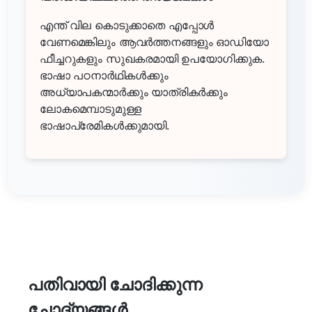
എന്ത് വില കൊടുക്കാതെ എപ്പോൾ
വേണമെങ്കിലും ആവർത്തനങ്ങളും ഓഡിയോ
ഫീച്ചറുകളും സുഖകരമായി ഉപയോഗിക്കുക.
ഭാഷാ പഠനാർഥികൾക്കും
അധ്യാപകന്മാർക്കും യാത്രികർക്കും
ലോകമെമ്പാടുമുള്ള
ഭാഷാപ്രേമികൾക്കുമായി.
പതിവായി ചോദിക്കുന്ന
ചോദ്യങ്ങൾ