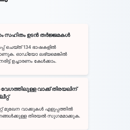
ം സഹിതം ഉടൻ തർജ്ജമകൾ
ൈപ്പ് ചെയ്ത് 134 ഭാഷകളിൽ
ാണുക. ഓഡിയോ ലഭ്യമെങ്കിൽ
ിട്ട് ഉച്ചാരണം കേൾക്കാം.
െ വേഗത്തിലുള്ള വാക്ക് തിരയലിന്
ീറ്റ്
്ലീറ്റ് മുഖേന വാക്കുകൾ എളുപ്പത്തിൽ
നങ്ങൾക്കുള്ള തിരയൽ സുഗമമാക്കുക.