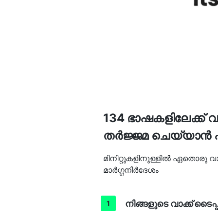
134 ഭാഷകളിലേക്ക
തർജ്ജമ ചെയ്യാൻ 
മിനിറ്റുകളിനുള്ളിൽ ഏതൊരു വ
മാർഗ്ഗനിർദേശം
നിങ്ങളുടെ വാക്ക് ടൈപ