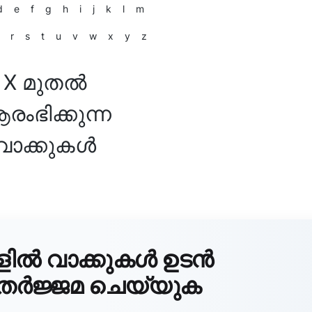
d
e
f
g
h
i
j
k
l
m
r
s
t
u
v
w
x
y
z
X മുതൽ
രംഭിക്കുന്ന
വാക്കുകൾ
ളിൽ വാക്കുകൾ ഉടൻ
 തർജ്ജമ ചെയ്യുക