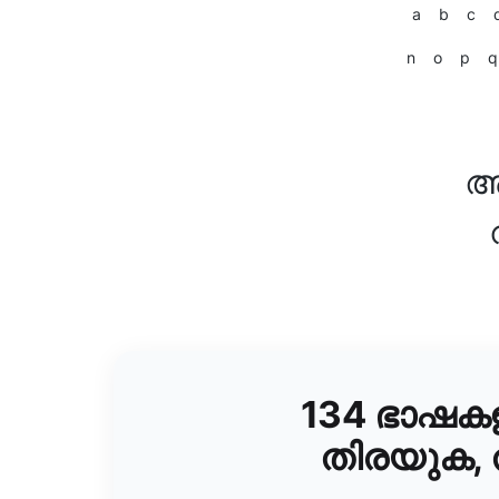
a
b
c
n
o
p
q
ആ
134 ഭാഷക
തിരയുക,