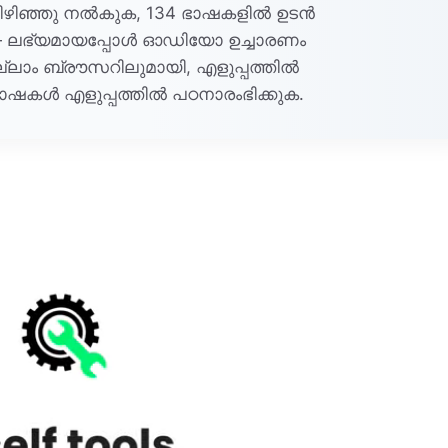
് പിഴിഞ്ഞു നൽകുക, 134 ഭാഷകളിൽ ഉടൻ
— ലഭ്യമായപ്പോൾ ഓഡിയോ ഉച്ചാരണം
എല്ലാം ബ്രൗസറിലുമായി, എളുപ്പത്തിൽ
ാഷകൾ എളുപ്പത്തിൽ പഠനാരംഭിക്കുക.