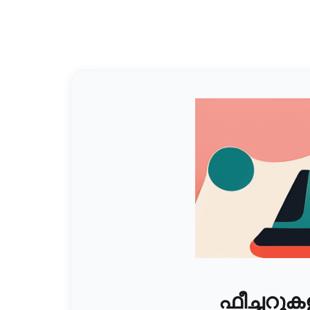
ഫീച്ചറ