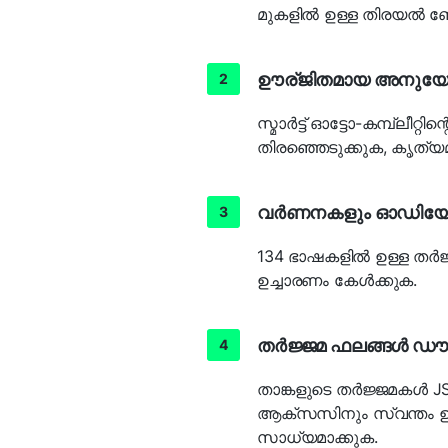
മുകളിൽ ഉള്ള തിരയൽ ബ
ഊര്ജിതമായ അനുയോജ
സ്മാർട്ട് ഓട്ടോ-കമ്പ്ലീറ
തിരഞ്ഞെടുക്കുക, കൃത്
വർണനകളും ഓഡിയോയ
134 ഭാഷകളിൽ ഉള്ള തർ
ഉച്ചാരണം കേൾക്കുക.
തർജ്ജമ ഫലങ്ങൾ ഡ
താങ്കളുടെ തർജ്ജമകൾ J
ആക്‌സസിനും സ്വന്തം ഉ
സാധ്യമാക്കുക.