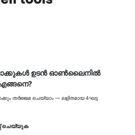
് വാക്കുകൾ ഉടൻ ഓൺലൈനിൽ
എങ്ങനെ?
ാക്കും തർജ്ജമ ചെയ്യാം — ലളിതമായ 4ഘട്ട
്പ് ചെയ്യുക