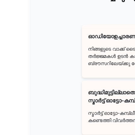
ഓഡിയോഉച്ചാരണ
നിങ്ങളുടെ വാക്ക് ട
തർജ്ജമകൾ ഉടൻ ക
ബ്രൗസറിലേയ്ക്കു നേര
ബുദ്ധിമുട്ടില്ലാത
സ്മാർട്ട് ഓട്ടോ-കമ്പ്ല
സ്മാർട്ട് ഓട്ടോ-കമ്പ
കണ്ടെത്തി വിവർത്ത