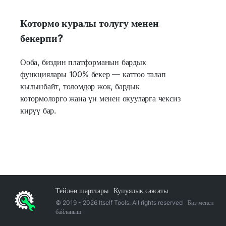
Котормо куралы толугу менен
бекерпи?
Ооба, биздин платформанын бардык
функциялары 100% бекер — каттоо талап
кылынбайт, төлөмдөр жок, бардык
котормолорго жана үн менен окууларга чексиз
кирүү бар.
Тейлөө шарттары
Купуялык саясаты
© 2019 -
2026
Itself Tools. All rights reserved
Биз менен
байланыш