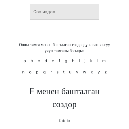
Сөз издөө
Ошол тамга менен башталган сөздөрдү карап чыгуу
үчүн тамганы басыңыз
a
b
c
d
e
f
g
h
i
j
k
l
m
n
o
p
q
r
s
t
u
v
w
x
y
z
F менен башталган
сөздөр
fabric