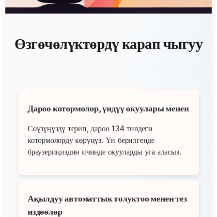
Өзгөчөлүктөрдү карап чыгуу
Дароо котормолор, үндүү окуулары менен
Сөүзүңүздү терип, дароо 134 тилдеги
котормолорду көрүңүз. Үн берилгенде
браузериңиздин ичинде окууларды уга аласыз.
Ақылдуу автоматтык толуктоо менен тез
издөөлөр