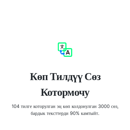
Көп Тилдүү Сөз
Котормочу
104 тилге которулган эң көп колдонулган 3000 сөз,
бардык тексттерди 90% камтыйт.