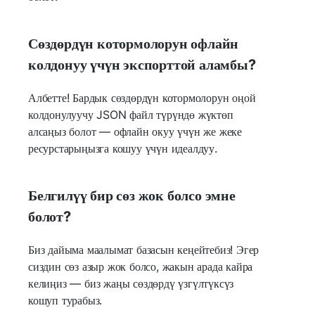
Сөздөрдүн котормолорун офлайн
колдонуу үчүн экспорттой аламбы?
Албетте! Бардык сөздөрдүн котормолорун оңой
колдонулуучу JSON файл түрүндө жүктөп
алсаңыз болот — офлайн окуу үчүн же жеке
ресурстарыңызга кошуу үчүн идеалдуу.
Белгилүү бир сөз жок болсо эмне
болот?
Биз дайыма маалымат базасын кеңейтебиз! Эгер
сиздин сөз азыр жок болсо, жакын арада кайра
келиңиз — биз жаңы сөздөрдү үзгүлтүксүз
кошуп турабыз.