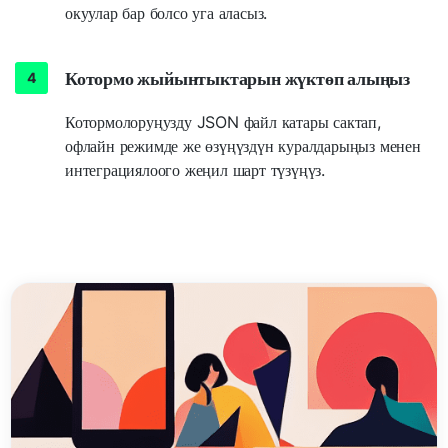
окуулар бар болсо уга аласыз.
Котормо жыйынтыктарын жүктөп алыңыз
Котормолоруңузду JSON файл катары сактап,
офлайн режимде же өзүңүздүн куралдарыңыз менен
интеграциялоого жеңил шарт түзүңүз.