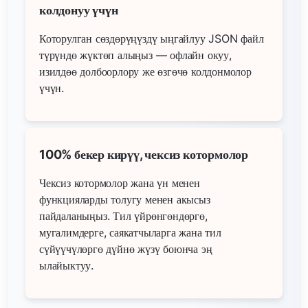
колдонуу үчүн
Которулган сөздөрүңүздү ыңгайлуу JSON файл
түрүндө жүктөп алыңыз — офлайн окуу,
изилдөө долбоорлору же өзгөчө колдонмолор
үчүн.
100% бекер кирүү, чексиз котормолор
Чексиз котормолор жана үн менен
функцияларды толугу менен акысыз
пайдаланыңыз. Тил үйрөнгөндөргө,
мугалимдерге, саякатчыларга жана тил
сүйүүчүлөргө дүйнө жүзү боюнча эң
ылайыктуу.