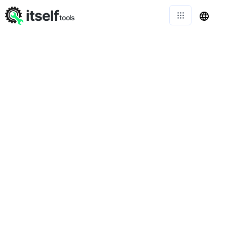
itself
tools