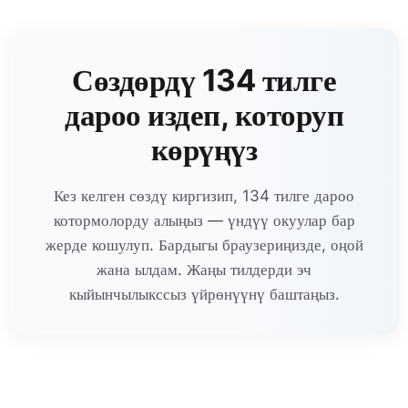
Сөздөрдү 134 тилге
дароо издеп, которуп
көрүңүз
Кез келген сөздү киргизип, 134 тилге дароо
котормолорду алыңыз — үндүү окуулар бар
жерде кошулуп. Бардыгы браузериңизде, оңой
жана ылдам. Жаңы тилдерди эч
кыйынчылыкссыз үйрөнүүнү баштаңыз.