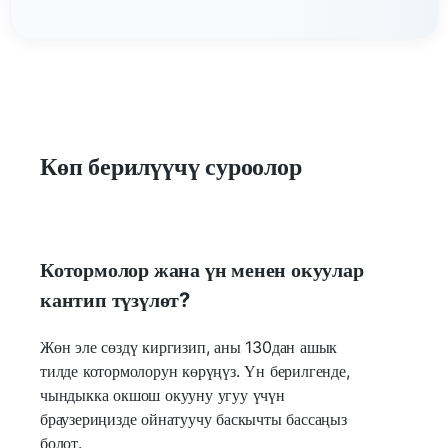
Көп берилүүчү суроолор
Котормолор жана үн менен окуулар
кантип түзүлөт?
Жөн эле сөздү киргизип, аны 130дан ашык
тилде котормолорун көрүңүз. Үн берилгенде,
чындыкка окшош окууну угуу үчүн
браузериңизде ойнатуучу баскычты бассаңыз
болот.