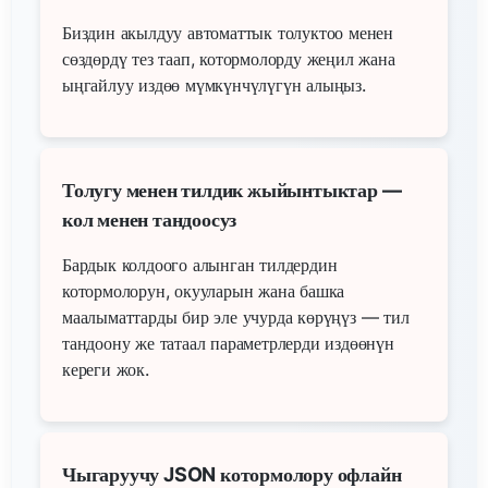
Биздин акылдуу автоматтык толуктоо менен
сөздөрдү тез таап, котормолорду жеңил жана
ыңгайлуу издөө мүмкүнчүлүгүн алыңыз.
Толугу менен тилдик жыйынтыктар —
кол менен тандоосуз
Бардык колдоого алынган тилдердин
котормолорун, окууларын жана башка
маалыматтарды бир эле учурда көрүңүз — тил
тандоону же татаал параметрлерди издөөнүн
кереги жок.
Чыгаруучу JSON котормолору офлайн