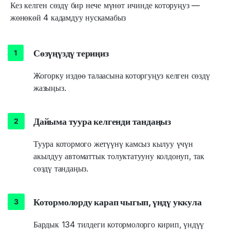
Кез келген сөздү бир нече мүнөт ичинде которуңуз —
жөнөкөй 4 кадамдуу нускамабыз
Сөзүңүздү териңиз
Жогорку издөө талаасына которгуңуз келген сөздү
жазыңыз.
Дайыма туура келгенди тандаңыз
Туура котормого жетүүнү камсыз кылуу үчүн
акылдуу автоматтык толуктатууну колдонуп, так
сөздү тандаңыз.
Котормолорду карап чыгып, үндү уккула
Бардык 134 тилдеги котормолорго кирип, үндүү