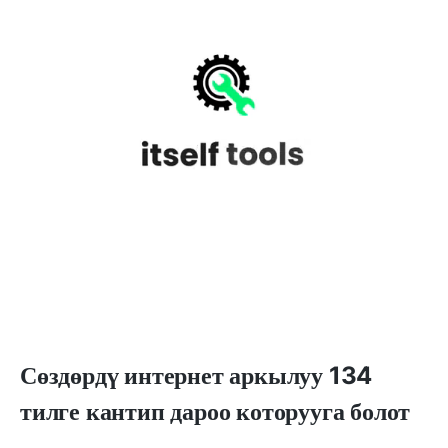
Сөздөрдү интернет аркылуу 134
тилге кантип дароо которууга болот