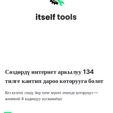
Сөздөрдү интернет аркылуу 134
тилге кантип дароо которууга болот
Кез келген сөздү бир нече мүнөт ичинде которуңуз —
жөнөкөй 4 кадамдуу нускамабыз