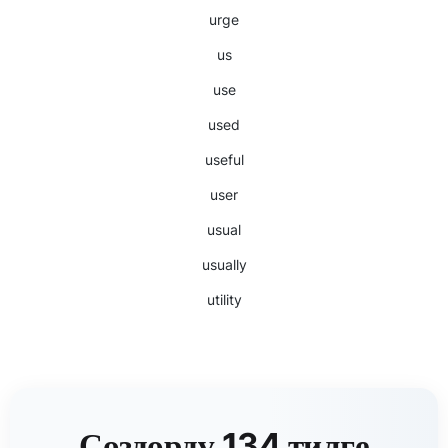
urge
us
use
used
useful
user
usual
usually
utility
Сөздөрдү 134 тилге