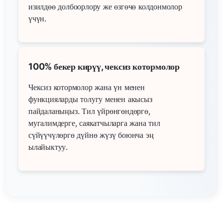
изилдөө долбоорлору же өзгөчө колдонмолор
үчүн.
100% бекер кирүү, чексиз котормолор
Чексиз котормолор жана үн менен
функцияларды толугу менен акысыз
пайдаланыңыз. Тил үйрөнгөндөргө,
мугалимдерге, саякатчыларга жана тил
сүйүүчүлөргө дүйнө жүзү боюнча эң
ылайыктуу.