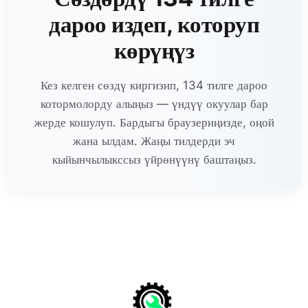
дароо издеп, которуп
көрүңүз
Кез келген сөздү киргизип, 134 тилге дароо
котормолорду алыңыз — үндүү окуулар бар
жерде кошулуп. Бардыгы браузериңизде, оңой
жана ылдам. Жаңы тилдерди эч
кыйынчылыкссыз үйрөнүүнү баштаңыз.