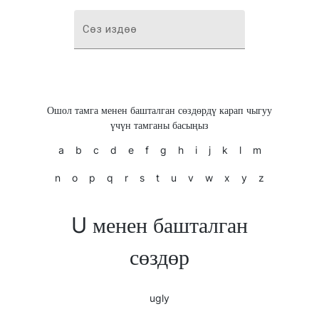
Сөз издөө
Ошол тамга менен башталган сөздөрдү карап чыгуу
үчүн тамганы басыңыз
a
b
c
d
e
f
g
h
i
j
k
l
m
n
o
p
q
r
s
t
u
v
w
x
y
z
U менен башталган
сөздөр
ugly