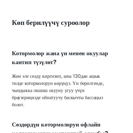
Көп берилүүчү суроолор
Котормолор жана үн менен окуулар
кантип түзүлөт?
Жөн эле сөздү киргизип, аны 130дан ашык
тилде котормолорун көрүңүз. Үн берилгенде,
чындыкка окшош окууну угуу үчүн
браузериңизде ойнатуучу баскычты бассаңыз
болот.
Сөздөрдүн котормолорун офлайн