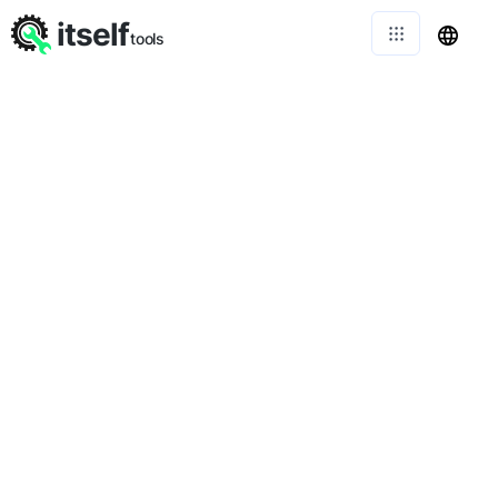
itself
tools