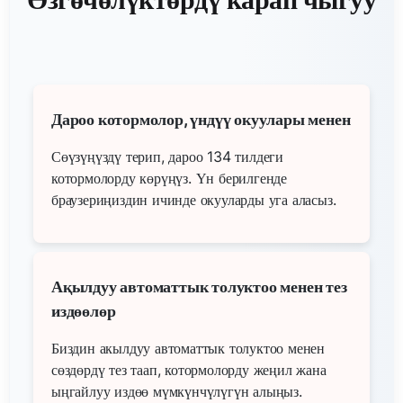
Дароо котормолор, үндүү окуулары менен
Сөүзүңүздү терип, дароо 134 тилдеги
котормолорду көрүңүз. Үн берилгенде
браузериңиздин ичинде окууларды уга аласыз.
Ақылдуу автоматтык толуктоо менен тез
издөөлөр
Биздин акылдуу автоматтык толуктоо менен
сөздөрдү тез таап, котормолорду жеңил жана
ыңгайлуу издөө мүмкүнчүлүгүн алыңыз.