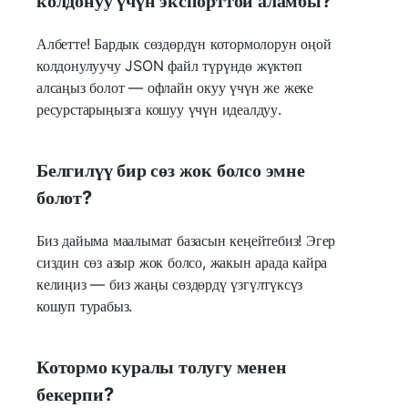
колдонуу үчүн экспорттой аламбы?
Албетте! Бардык сөздөрдүн котормолорун оңой
колдонулуучу JSON файл түрүндө жүктөп
алсаңыз болот — офлайн окуу үчүн же жеке
ресурстарыңызга кошуу үчүн идеалдуу.
Белгилүү бир сөз жок болсо эмне
болот?
Биз дайыма маалымат базасын кеңейтебиз! Эгер
сиздин сөз азыр жок болсо, жакын арада кайра
келиңиз — биз жаңы сөздөрдү үзгүлтүксүз
кошуп турабыз.
Котормо куралы толугу менен
бекерпи?