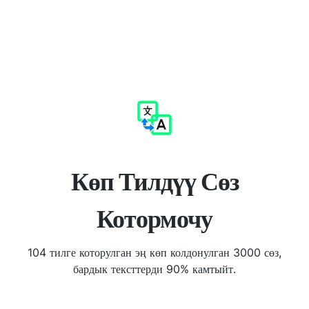
Көп Тилдүү Сөз
Котормочу
104 тилге которулган эң көп колдонулган 3000 сөз,
бардык тексттерди 90% камтыйт.