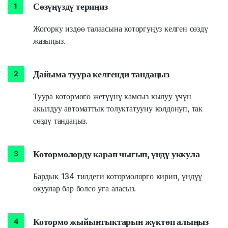
Сөзүңүздү териңиз
Жогорку издөө талаасына которгуңуз келген сөздү
жазыңыз.
Дайыма туура келгенди тандаңыз
Туура котормого жетүүнү камсыз кылуу үчүн
акылдуу автоматтык толуктатууну колдонуп, так
сөздү тандаңыз.
Котормолорду карап чыгып, үндү уккула
Бардык 134 тилдеги котормолорго кирип, үндүү
окуулар бар болсо уга аласыз.
Котормо жыйынтыктарын жүктөп алыңыз