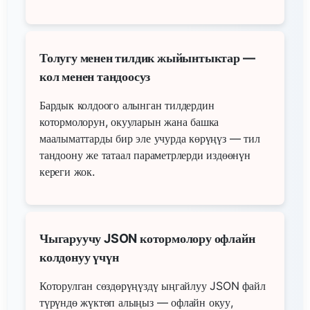
Толугу менен тилдик жыйынтыктар —
кол менен тандоосуз
Бардык колдоого алынган тилдердин
котормолорун, окууларын жана башка
маалыматтарды бир эле учурда көрүңүз — тил
тандоону же татаал параметрлерди издөөнүн
кереги жок.
Чыгаруучу JSON котормолору офлайн
колдонуу үчүн
Которулган сөздөрүңүздү ыңгайлуу JSON файл
түрүндө жүктөп алыңыз — офлайн окуу,