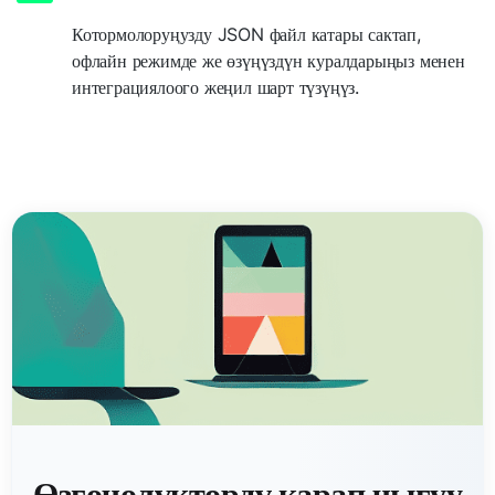
Котормолоруңузду JSON файл катары сактап,
офлайн режимде же өзүңүздүн куралдарыңыз менен
интеграциялоого жеңил шарт түзүңүз.
Өзгөчөлүктөрдү карап чыгуу