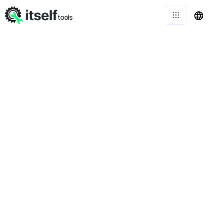
itself
tools