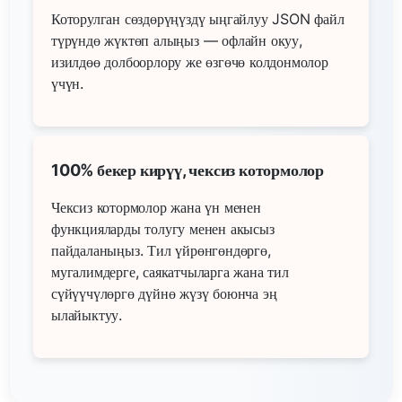
Которулган сөздөрүңүздү ыңгайлуу JSON файл
түрүндө жүктөп алыңыз — офлайн окуу,
изилдөө долбоорлору же өзгөчө колдонмолор
үчүн.
100% бекер кирүү, чексиз котормолор
Чексиз котормолор жана үн менен
функцияларды толугу менен акысыз
пайдаланыңыз. Тил үйрөнгөндөргө,
мугалимдерге, саякатчыларга жана тил
сүйүүчүлөргө дүйнө жүзү боюнча эң
ылайыктуу.