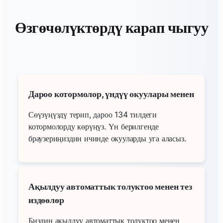
Өзгөчөлүктөрдү карап чыгуу
Дароо котормолор, үндүү окуулары менен
Сөүзүңүздү терип, дароо 134 тилдеги
котормолорду көрүңүз. Үн берилгенде
браузериңиздин ичинде окууларды уга аласыз.
Ақылдуу автоматтык толуктоо менен тез
издөөлөр
Биздин акылдуу автоматтык толуктоо менен