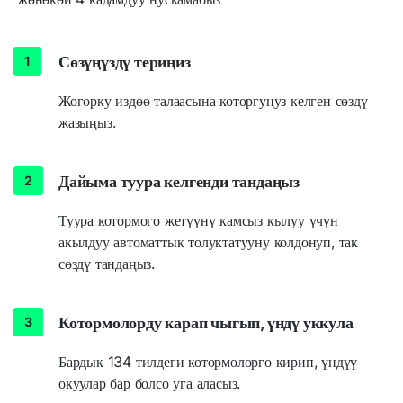
Сөзүңүздү териңиз
Жогорку издөө талаасына которгуңуз келген сөздү
жазыңыз.
Дайыма туура келгенди тандаңыз
Туура котормого жетүүнү камсыз кылуу үчүн
акылдуу автоматтык толуктатууну колдонуп, так
сөздү тандаңыз.
Котормолорду карап чыгып, үндү уккула
Бардык 134 тилдеги котормолорго кирип, үндүү
окуулар бар болсо уга аласыз.