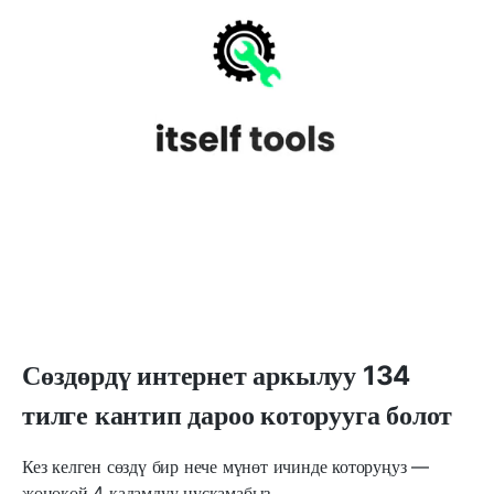
Сөздөрдү интернет аркылуу 134
тилге кантип дароо которууга болот
Кез келген сөздү бир нече мүнөт ичинде которуңуз —
жөнөкөй 4 кадамдуу нускамабыз