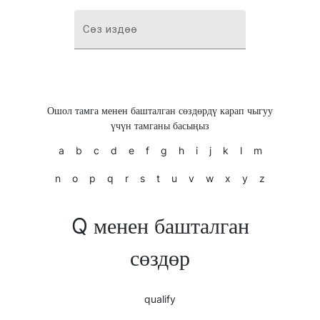
Сөз издөө
Ошол тамга менен башталган сөздөрдү карап чыгуу
үчүн тамганы басыңыз
a
b
c
d
e
f
g
h
i
j
k
l
m
n
o
p
q
r
s
t
u
v
w
x
y
z
Q менен башталган
сөздөр
qualify