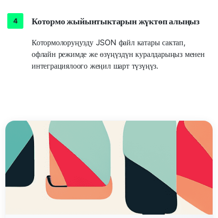
Котормо жыйынтыктарын жүктөп алыңыз
Котормолоруңузду JSON файл катары сактап,
офлайн режимде же өзүңүздүн куралдарыңыз менен
интеграциялоого жеңил шарт түзүңүз.