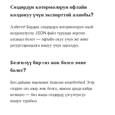
Сөздөрдүн котормолорун офлайн
колдонуу үчүн экспорттой аламбы?
Албетте! Бардык сөздөрдүн котормолорун оңой
колдонулуучу JSON файл түрүндө жүктөп
алсаңыз болот — офлайн окуу үчүн же жеке
ресурстарыңызга кошуу үчүн идеалдуу.
Белгилүү бир сөз жок болсо эмне
болот?
Биз дайыма маалымат базасын кеңейтебиз! Эгер
сиздин сөз азыр жок болсо, жакын арада кайра
келиңиз — биз жаңы сөздөрдү үзгүлтүксүз
кошуп турабыз.