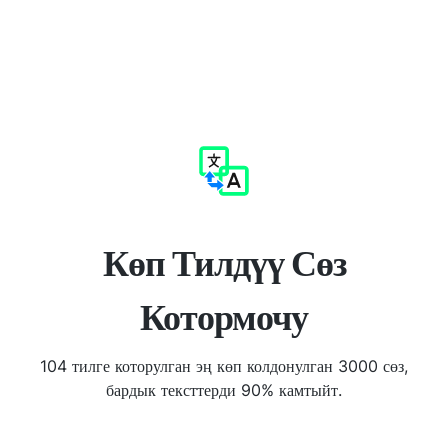
Көп Тилдүү Сөз
Котормочу
104 тилге которулган эң көп колдонулган 3000 сөз,
бардык тексттерди 90% камтыйт.