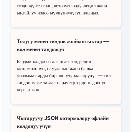
сөздөрдү тез таап, котормолорду жеңил жана
ыңгайлуу издөө мүмкүнчүлүгүн алыңыз.
Толугу менен тилдик жыйынтыктар —
кол менен тандоосуз
Бардык колдоого алынган тилдердин
котормолорун, окууларын жана башка
маалыматтарды бир эле учурда көрүңүз — тил
тандоону же татаал параметрлерди издөөнүн
кереги жок.
Чыгаруучу JSON котормолору офлайн
колдонуу үчүн