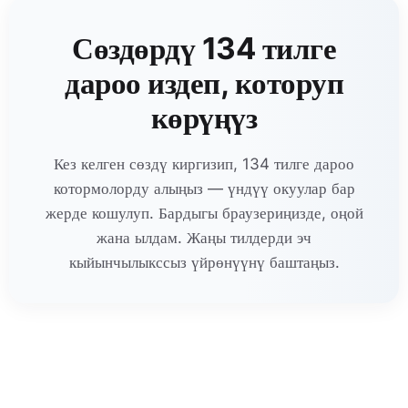
Сөздөрдү 134 тилге
дароо издеп, которуп
көрүңүз
Кез келген сөздү киргизип, 134 тилге дароо
котормолорду алыңыз — үндүү окуулар бар
жерде кошулуп. Бардыгы браузериңизде, оңой
жана ылдам. Жаңы тилдерди эч
кыйынчылыкссыз үйрөнүүнү баштаңыз.