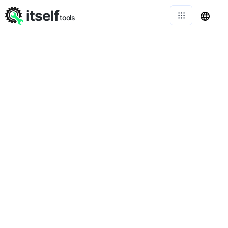
itself
tools