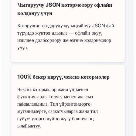
Чыгаруучу JSON котормолору офлайн
колдонуу үчүн
Которулган сөздөрүңүздү ыңгайлуу JSON файл
түрүндө жүктөп алыңыз — офлайн окуу,
изилдөө долбоорлору же өзгөчө колдонмолор
үчүн.
100% бекер кирүү, чексиз котормолор
Чексиз котормолор жана үн менен
функцияларды толугу менен акысыз
пайдаланыңыз. Тил үйрөнгөндөргө,
мугалимдерге, саякатчыларга жана тил
сүйүүчүлөргө дүйнө жүзү боюнча эң
ылайыктуу.