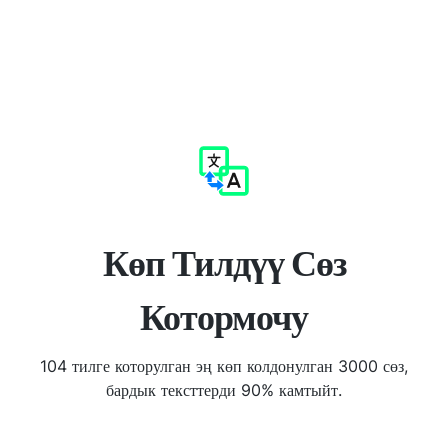
Көп Тилдүү Сөз
Котормочу
104 тилге которулган эң көп колдонулган 3000 сөз,
бардык тексттерди 90% камтыйт.