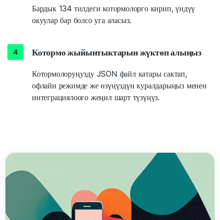
Бардык 134 тилдеги котормолорго кирип, үндүү
окуулар бар болсо уга аласыз.
Котормо жыйынтыктарын жүктөп алыңыз
Котормолоруңузду JSON файл катары сактап,
офлайн режимде же өзүңүздүн куралдарыңыз менен
интеграциялоого жеңил шарт түзүңүз.