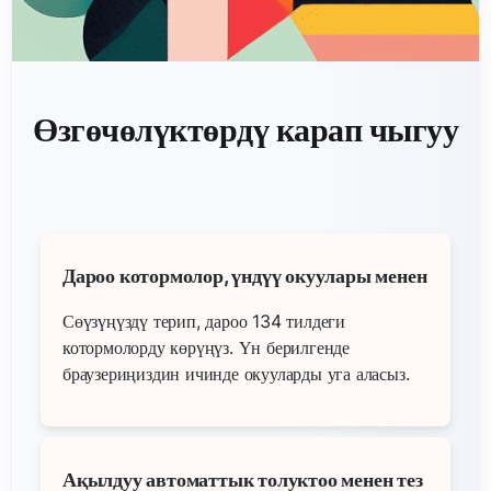
Өзгөчөлүктөрдү карап чыгуу
Дароо котормолор, үндүү окуулары менен
Сөүзүңүздү терип, дароо 134 тилдеги
котормолорду көрүңүз. Үн берилгенде
браузериңиздин ичинде окууларды уга аласыз.
Ақылдуу автоматтык толуктоо менен тез