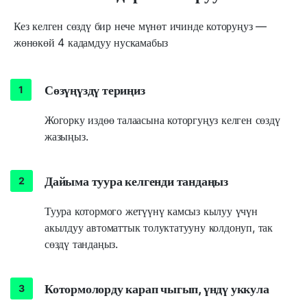
Кез келген сөздү бир нече мүнөт ичинде которуңуз —
жөнөкөй 4 кадамдуу нускамабыз
Сөзүңүздү териңиз
Жогорку издөө талаасына которгуңуз келген сөздү
жазыңыз.
Дайыма туура келгенди тандаңыз
Туура котормого жетүүнү камсыз кылуу үчүн
акылдуу автоматтык толуктатууну колдонуп, так
сөздү тандаңыз.
Котормолорду карап чыгып, үндү уккула