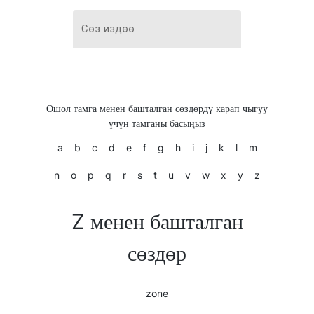
Сөз издөө
Ошол тамга менен башталган сөздөрдү карап чыгуу
үчүн тамганы басыңыз
a
b
c
d
e
f
g
h
i
j
k
l
m
n
o
p
q
r
s
t
u
v
w
x
y
z
Z менен башталган
сөздөр
zone