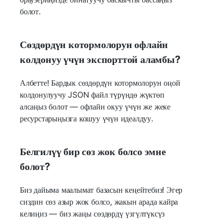
болот.
Сөздөрдүн котормолорун офлайн
колдонуу үчүн экспорттой аламбы?
Албетте! Бардык сөздөрдүн котормолорун оңой
колдонулуучу JSON файл түрүндө жүктөп
алсаңыз болот — офлайн окуу үчүн же жеке
ресурстарыңызга кошуу үчүн идеалдуу.
Белгилүү бир сөз жок болсо эмне
болот?
Биз дайыма маалымат базасын кеңейтебиз! Эгер
сиздин сөз азыр жок болсо, жакын арада кайра
келиңиз — биз жаңы сөздөрдү үзгүлтүксүз