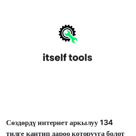
Сөздөрдү интернет аркылуу 134
тилге кантип дароо которууга болот