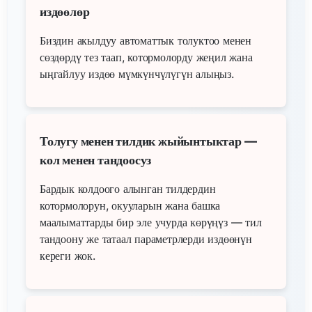
издөөлөр
Биздин акылдуу автоматтык толуктоо менен
сөздөрдү тез таап, котормолорду жеңил жана
ыңгайлуу издөө мүмкүнчүлүгүн алыңыз.
Толугу менен тилдик жыйынтыктар —
кол менен тандоосуз
Бардык колдоого алынган тилдердин
котормолорун, окууларын жана башка
маалыматтарды бир эле учурда көрүңүз — тил
тандоону же татаал параметрлерди издөөнүн
кереги жок.