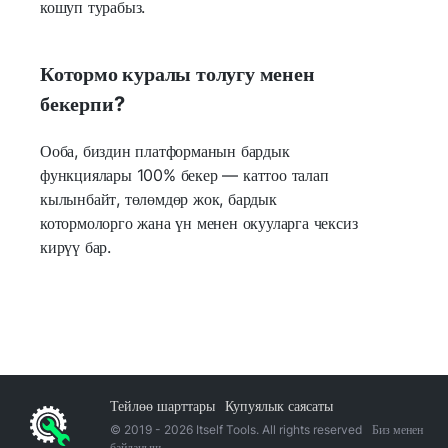
кошуп турабыз.
Котормо куралы толугу менен
бекерпи?
Ооба, биздин платформанын бардык
функциялары 100% бекер — каттоо талап
кылынбайт, төлөмдөр жок, бардык
котормолорго жана үн менен окууларга чексиз
кирүү бар.
Тейлөө шарттары
Купуялык саясаты
© 2019 -
2026
Itself Tools. All rights reserved
Биз менен
байланыш