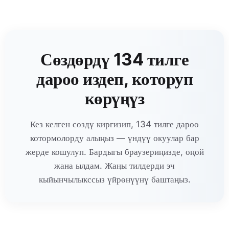
Сөздөрдү 134 тилге
дароо издеп, которуп
көрүңүз
Кез келген сөздү киргизип, 134 тилге дароо
котормолорду алыңыз — үндүү окуулар бар
жерде кошулуп. Бардыгы браузериңизде, оңой
жана ылдам. Жаңы тилдерди эч
кыйынчылыкссыз үйрөнүүнү баштаңыз.