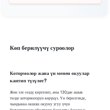
Көп берилүүчү суроолор
Котормолор жана үн менен окуулар
кантип түзүлөт?
Жөн эле сөздү киргизип, аны 130дан ашык
тилде котормолорун көрүңүз. Үн берилгенде,
чындыкка окшош окууну угуу үчүн
браузериңизде ойнатуучу баскычты бассаңыз