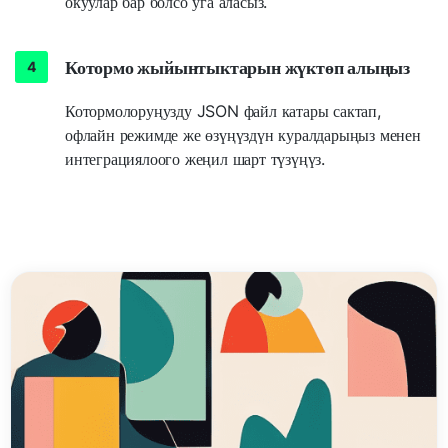
окуулар бар болсо уга аласыз.
Котормо жыйынтыктарын жүктөп алыңыз
Котормолоруңузду JSON файл катары сактап,
офлайн режимде же өзүңүздүн куралдарыңыз менен
интеграциялоого жеңил шарт түзүңүз.