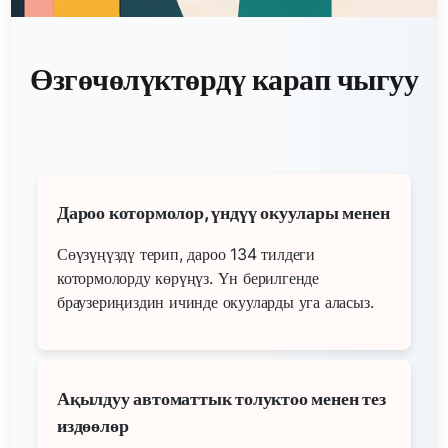
Өзгөчөлүктөрдү карап чыгуу
Дароо котормолор, үндүү окуулары менен
Сөүзүңүздү терип, дароо 134 тилдеги
котормолорду көрүңүз. Үн берилгенде
браузериңиздин ичинде окууларды уга аласыз.
Ақылдуу автоматтык толуктоо менен тез
издөөлөр