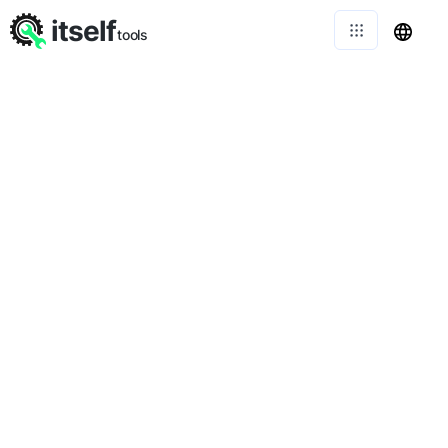
itself
tools