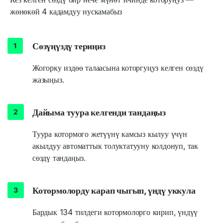
жөнөкөй 4 кадамдуу нускамабыз
Сөзүңүздү териңиз
Жогорку издөө талаасына которгуңуз келген сөздү
жазыңыз.
Дайыма туура келгенди тандаңыз
Туура котормого жетүүнү камсыз кылуу үчүн
акылдуу автоматтык толуктатууну колдонуп, так
сөздү тандаңыз.
Котормолорду карап чыгып, үндү уккула
Бардык 134 тилдеги котормолорго кирип, үндүү