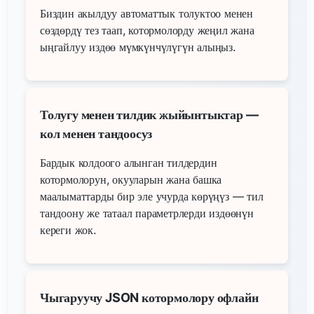
Биздин акылдуу автоматтык толуктоо менен
сөздөрдү тез таап, котормолорду жеңил жана
ыңгайлуу издөө мүмкүнчүлүгүн алыңыз.
Толугу менен тилдик жыйынтыктар —
кол менен тандоосуз
Бардык колдоого алынган тилдердин
котормолорун, окууларын жана башка
маалыматтарды бир эле учурда көрүңүз — тил
тандоону же татаал параметрлерди издөөнүн
кереги жок.
Чыгаруучу JSON котормолору офлайн