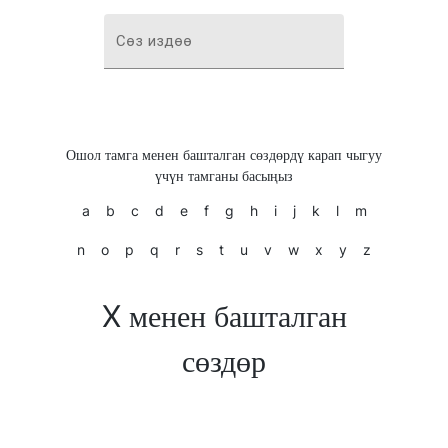
Сөз издөө
Ошол тамга менен башталган сөздөрдү карап чыгуу
үчүн тамганы басыңыз
a
b
c
d
e
f
g
h
i
j
k
l
m
n
o
p
q
r
s
t
u
v
w
x
y
z
X менен башталган
сөздөр