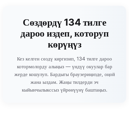
Сөздөрдү 134 тилге
дароо издеп, которуп
көрүңүз
Кез келген сөздү киргизип, 134 тилге дароо
котормолорду алыңыз — үндүү окуулар бар
жерде кошулуп. Бардыгы браузериңизде, оңой
жана ылдам. Жаңы тилдерди эч
кыйынчылыкссыз үйрөнүүнү баштаңыз.