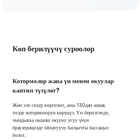
Көп берилүүчү суроолор
Котормолор жана үн менен окуулар
кантип түзүлөт?
Жөн эле сөздү киргизип, аны 130дан ашык
тилде котормолорун көрүңүз. Үн берилгенде,
чындыкка окшош окууну угуу үчүн
браузериңизде ойнатуучу баскычты бассаңыз
болот.