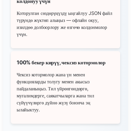
колдонуу үчүн
Которулган сөздөрүңүздү ыңгайлуу JSON файл
түрүндө жүктөп алыңыз — офлайн окуу,
изилдөө долбоорлору же өзгөчө колдонмолор
үчүн.
100% бекер кирүү, чексиз котормолор
Чексиз котормолор жана үн менен
функцияларды толугу менен акысыз
пайдаланыңыз. Тил үйрөнгөндөргө,
мугалимдерге, саякатчыларга жана тил
сүйүүчүлөргө дүйнө жүзү боюнча эң
ылайыктуу.