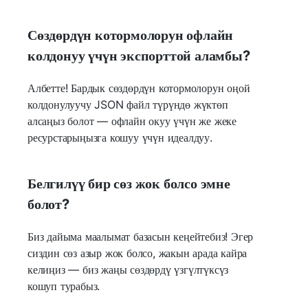
Сөздөрдүн котормолорун офлайн
колдонуу үчүн экспорттой аламбы?
Албетте! Бардык сөздөрдүн котормолорун оңой
колдонулуучу JSON файл түрүндө жүктөп
алсаңыз болот — офлайн окуу үчүн же жеке
ресурстарыңызга кошуу үчүн идеалдуу.
Белгилүү бир сөз жок болсо эмне
болот?
Биз дайыма маалымат базасын кеңейтебиз! Эгер
сиздин сөз азыр жок болсо, жакын арада кайра
келиңиз — биз жаңы сөздөрдү үзгүлтүксүз
кошуп турабыз.