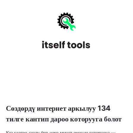
Сөздөрдү интернет аркылуу 134
тилге кантип дароо которууга болот
Кез келген сөздү бир нече мүнөт ичинде которуңуз —