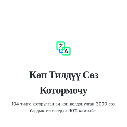
Көп Тилдүү Сөз
Котормочу
104 тилге которулган эң көп колдонулган 3000 сөз,
бардык тексттерди 90% камтыйт.