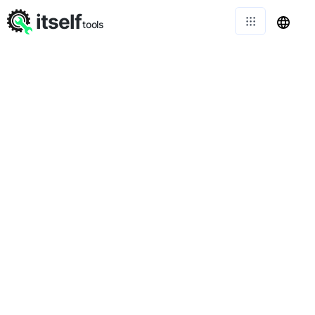
itself
tools