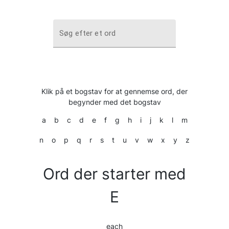
Søg efter et ord
Klik på et bogstav for at gennemse ord, der
begynder med det bogstav
a
b
c
d
e
f
g
h
i
j
k
l
m
n
o
p
q
r
s
t
u
v
w
x
y
z
Ord der starter med
E
each