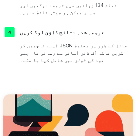
تمام 134 زبانوں میں ترجمے دیکھیں اور
جہاں ممکن ہو صوتی تلفظ سنیں۔
ترجمہ شدہ نتائج ڈاؤن لوڈ کریں
اپنے ترجموں کو JSON فائل کے طور پر محفوظ
کریں تاکہ آف لائن آسانی سے رسائی یا اپنی
خود کی ٹولز میں شامل کیا جا سکے۔