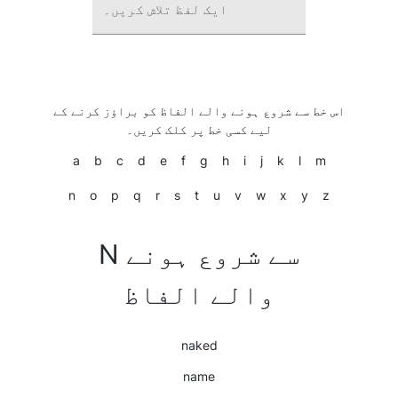
ایک لفظ تلاش کریں۔
اس خط سے شروع ہونے والے الفاظ کو براؤز کرنے کے
لیے کسی خط پر کلک کریں۔
a
b
c
d
e
f
g
h
i
j
k
l
m
n
o
p
q
r
s
t
u
v
w
x
y
z
N سے شروع ہونے
والے الفاظ
naked
name