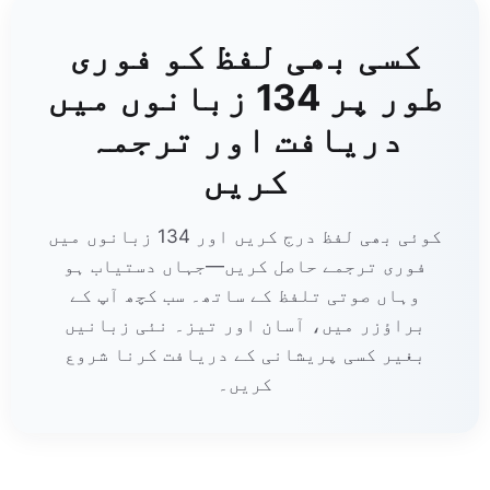
کسی بھی لفظ کو فوری
طور پر 134 زبانوں میں
دریافت اور ترجمہ
کریں
کوئی بھی لفظ درج کریں اور 134 زبانوں میں
فوری ترجمے حاصل کریں—جہاں دستیاب ہو
وہاں صوتی تلفظ کے ساتھ۔ سب کچھ آپ کے
براؤزر میں، آسان اور تیز۔ نئی زبانیں
بغیر کسی پریشانی کے دریافت کرنا شروع
کریں۔