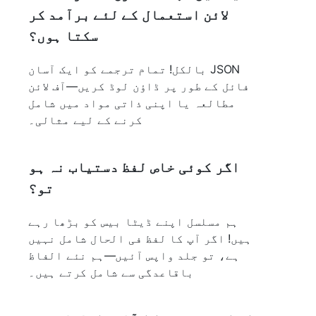
لائن استعمال کے لئے برآمد کر
سکتا ہوں؟
بالکل! تمام ترجمے کو ایک آسان JSON
فائل کے طور پر ڈاؤن لوڈ کریں—آف لائن
مطالعہ یا اپنی ذاتی مواد میں شامل
کرنے کے لیے مثالی۔
اگر کوئی خاص لفظ دستیاب نہ ہو
تو؟
ہم مسلسل اپنے ڈیٹا بیس کو بڑھا رہے
ہیں! اگر آپ کا لفظ فی الحال شامل نہیں
ہے، تو جلد واپس آئیں—ہم نئے الفاظ
باقاعدگی سے شامل کرتے ہیں۔