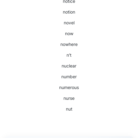
notice
notion
novel
now
nowhere
n't
nuclear
number
numerous
nurse
nut