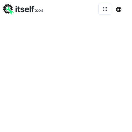
itself
tools