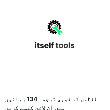
لفظوں کا فوری ترجمہ 134 زبانوں
میں آن لائن کیسے کریں