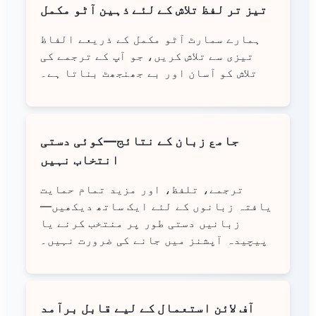
تیز تر لفظ تلاش کے لئے ذہین آٹو مکمل
ہمارے سمارٹ آٹو مکمل کے ذریعے الفاظ
تیزی سے تلاش کریں، جو آپ کے ترجمے کی
تلاش کو آسان اور بے جھنجھٹ بناتا ہے۔
جامع زبان کے نتائج—کوئی دستی
انتخاب نہیں
ترجمے، تلفظ، اور مزید تمام حمایت
یافتہ زبانوں کے لئے ایک ساتھ دیکھیں—
زبانیں دستی طور پر منتخب کرنے یا
پیچیدہ آپشنز میں جانے کی ضرورت نہیں۔
آف لائن استعمال کے لیے قابل برآمد