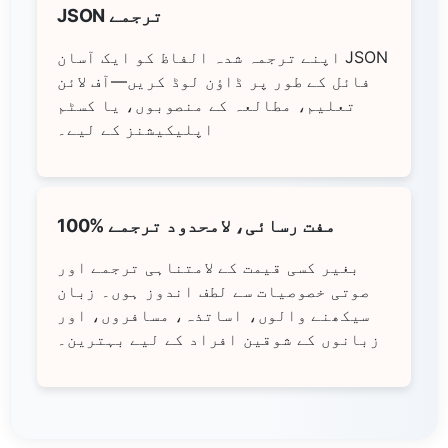
JSON ترجمے
اپنے ترجمہ شدہ الفاظ کو ایک آسان JSON
فائل کے طور پر ڈاؤن لوڈ کریں—آف لائن
تعلیم، مطالعہ کے منصوبوں، یا کسٹم
اپلیکیشنز کے لیے۔
100% مفت رسائی، لامحدود ترجمے
بغیر کسی قیمت کے لامتناہی ترجمے اور
صوتی خصوصیات سے لطف اندوز ہوں۔ زبان
سیکھنے والوں، اساتذہ، مسافروں، اور
زبانوں کے شوقین افراد کے لیے بہترین۔