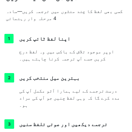
کسی بھی لفظ کا چند منٹوں میں ترجمہ کریں—سادہ
4 مرحلہ وار رہنمائی
اپنا لفظ ٹائپ کریں
اوپر موجود تلاش کے باکس میں وہ لفظ درج
کریں جسے آپ ترجمہ کرنا چاہتے ہیں۔
بہترین میل منتخب کریں
درست ترجمے کے لیے ہمارا آٹو مکمل آپ کی
مدد کرے گا کہ وہی لفظ چنیں جو آپ کی مراد
ہو۔
ترجمے دیکھیں اور صوتی تلفظ سنیں