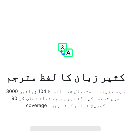
کثیر زبان کا لفظ مترجم
3000 سب سے زیادہ استعمال شدہ الفاظ 104 زبانوں
میں ترجمہ کیے گئے ہیں ، جو تمام نصاب کی 90
coverage کوریج فراہم کرتے ہیں۔