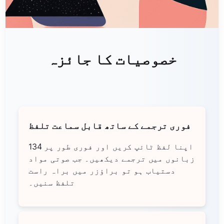
خصوصیات کا جائزہ
فوری ترجمے کے ساتھ قابل سماعت تلفظ
اپنا لفظ ٹائپ کریں اور فوری طور پر 134
زبانوں میں ترجمے دیکھیں۔ جب صوتی مواد
دستیاب ہو تو براؤزر میں براہ راست
تلفظ سنیں۔