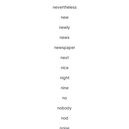
nevertheless
new
newly
news
newspaper
next
nice
night
nine
no
nobody
nod
noise