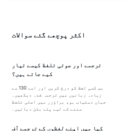
اکثر پوچھے گئے سوالات
ترجمے اور صوتی تلفظ کیسے تیار
کیے جاتے ہیں؟
بس کسی لفظ کو درج کریں اور اسے 130 سے
زیادہ زبانوں میں ترجمہ شدہ دیکھیں۔
جہاں دستیاب ہو، براؤزر میں اصلی تلفظ
سننے کے لیے پلے بٹن دبائیں۔
کیا میں اپنے لفظوں کے ترجمے آف