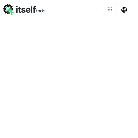
itself
tools