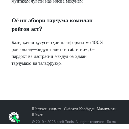
мунтазам луғати нав илова мекунем.
Оё ин абзори тарҷума комилан
ройгон аст?
Бале, ҳамаи хусусиятҳои платформаи мо 100%
ройгонанд—бидуни ниёз ба сабти ном, бе
пардохт ва дастрасии маҳдуд ба ҳамаи
тарҷумаҳо ва талаффузҳо.
Шартҳои хидмат
Сиёсати Корбурди Маълумоти
Шахсӣ
© 2019 -
2026
Itself Tools. All rights reserved
Бо мо
тамос гиред