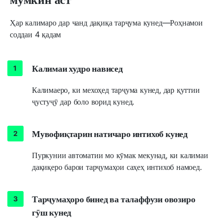
Ҳар калимаро дар чанд дақиқа тарҷума кунед—Роҳнамои
соддаи 4 қадам
Калимаи худро нависед
Калимаеро, ки мехоҳед тарҷума кунед, дар қуттии
ҷустуҷӯ дар боло ворид кунед.
Мувофиқтарин натичаро интихоб кунед
Пуркунии автоматии мо кӯмак мекунад, ки калимаи
дақиқеро барои тарҷумаҳои саҳеҳ интихоб намоед.
Тарҷумаҳоро бинед ва талаффузи овозиро
гӯш кунед