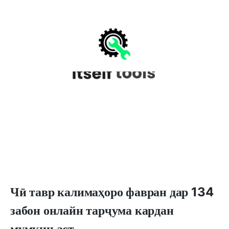
Чӣ тавр калимаҳоро фавран дар 134
забон онлайн тарҷума кардан
мумкин аст