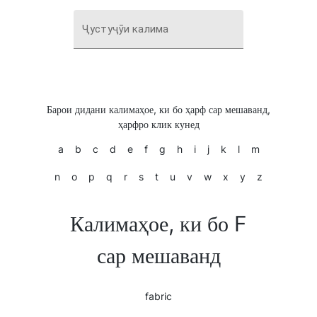
Ҷустуҷӯи калима
Барои дидани калимаҳое, ки бо ҳарф сар мешаванд,
ҳарфро клик кунед
a
b
c
d
e
f
g
h
i
j
k
l
m
n
o
p
q
r
s
t
u
v
w
x
y
z
Калимаҳое, ки бо F
сар мешаванд
fabric