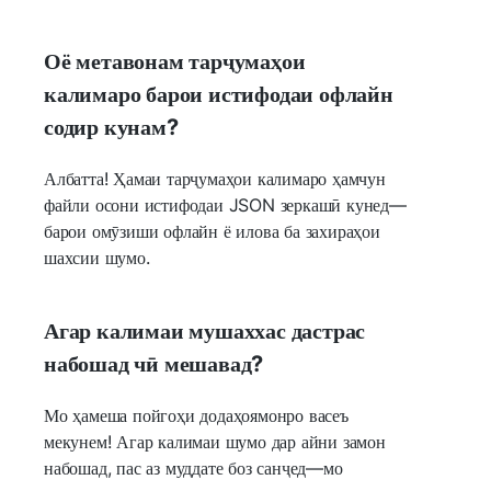
Оё метавонам тарҷумаҳои
калимаро барои истифодаи офлайн
содир кунам?
Албатта! Ҳамаи тарҷумаҳои калимаро ҳамчун
файли осони истифодаи JSON зеркашӣ кунед—
барои омӯзиши офлайн ё илова ба захираҳои
шахсии шумо.
Агар калимаи мушаххас дастрас
набошад чӣ мешавад?
Мо ҳамеша пойгоҳи додаҳоямонро васеъ
мекунем! Агар калимаи шумо дар айни замон
набошад, пас аз муддате боз санҷед—мо