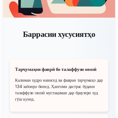
Баррасии хусусиятҳо
Тарҷумаҳои фаврӣ бо талаффузи овозӣ
Калимаи худро нависед ва фавран тарҷумаҳо дар
134 забонро бинед. Ҳангоми дастрас будани
талаффузи овозӣ мустақиман дар браузери худ
гӯш кунед.