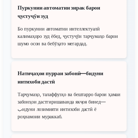
Пуркунии автоматии зирак барои
ҷустуҷӯи зуд
Бо пуркунии автоматии интеллектуалӣ
калимаҳоро зуд ёбед, ҷустуҷӯи тарҷумаҳо барои
шумо осон ва бебӯҳато мегардад.
Натиҷаҳои пурраи забонӣ—бидуни
интихоби дастӣ
Тарҷумаҳо, талаффузҳо ва бештарро барои ҳамаи
забонҳои дастгиришаванда якҷоя бинед—
بидуни лозимияти интихоби дастӣ ё
роҳнамоии мураккаб.