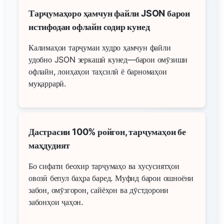
Тарҷумаҳоро ҳамчун файли JSON барои
истифодаи офлайн содир кунед
Калимаҳои тарҷумаи худро ҳамчун файли
удобно JSON зеркашӣ кунед—барои омӯзиши
офлайн, лоиҳаҳои таҳсилӣ ё барномаҳои
муқаррарӣ.
Дастрасии 100% ройгон, тарҷумаҳои бе
маҳдудият
Бо сифати беохир тарҷумаҳо ва хусусиятҳои
овозӣ бепул баҳра баред. Муфид барои ошноёни
забон, омӯзгорон, сайёҳон ва дӯстдорони
забонҳои ҷаҳон.