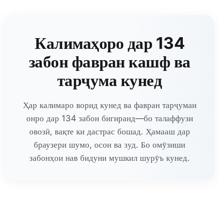
Калимаҳоро дар 134
забон фавран кашф ва
тарҷума кунед
Ҳар калимаро ворид кунед ва фавран тарҷумаи
онро дар 134 забон бигиранд—бо талаффузи
овозӣ, вақте ки дастрас бошад. Ҳамааш дар
браузери шумо, осон ва зуд. Бо омӯзиши
забонҳои нав бидуни мушкил шурӯъ кунед.