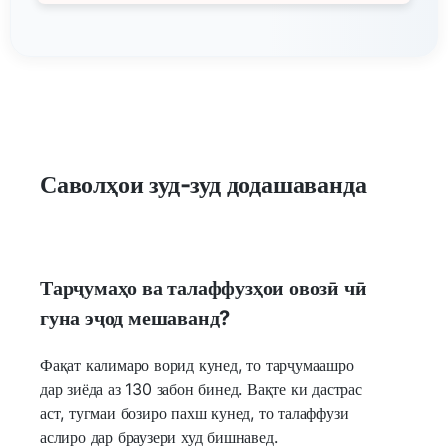
Саволҳои зуд-зуд додашаванда
Тарҷумаҳо ва талаффузҳои овозӣ чӣ
гуна эҷод мешаванд?
Фақат калимаро ворид кунед, то тарҷумаашро
дар зиёда аз 130 забон бинед. Вақте ки дастрас
аст, тугмаи бозиро пахш кунед, то талаффузи
аслиро дар браузери худ бишнавед.