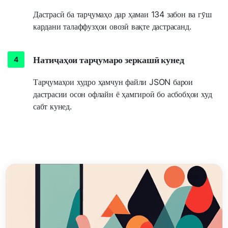
Дастрасӣ ба тарҷумаҳо дар ҳамаи 134 забон ва гӯш
кардани талаффузҳои овозӣ вақте дастрасанд.
Натиҷаҳои тарҷумаро зеркашӣ кунед
Тарҷумаҳои худро ҳамчун файли JSON барои
дастрасии осон офлайн ё ҳамгироӣ бо асбобҳои худ
сабт кунед.