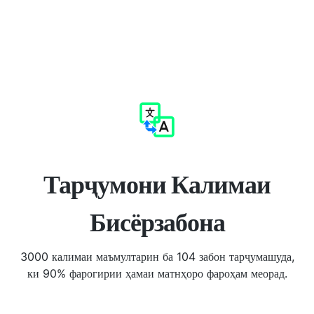
Тарҷумони Калимаи
Бисёрзабона
3000 калимаи маъмултарин ба 104 забон тарҷумашуда,
ки 90% фарогирии ҳамаи матнҳоро фароҳам меорад.