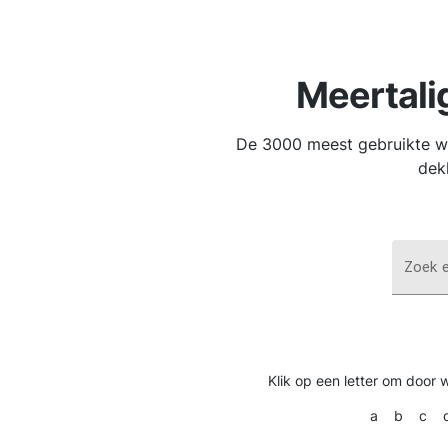
Meertali
De 3000 meest gebruikte wo
dek
Zoek 
Klik op een letter om door 
a
b
c