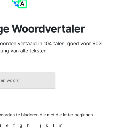
ge Woordvertaler
orden vertaald in 104 talen, goed voor 90%
king van alle teksten.
een woord
woorden te bladeren die met die letter beginnen
d
e
f
g
h
i
j
k
l
m