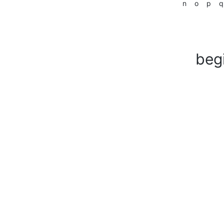
n
o
p
q
beg