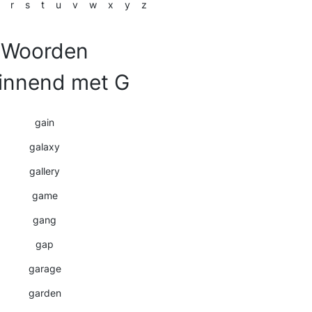
r
s
t
u
v
w
x
y
z
Woorden
innend met G
gain
galaxy
gallery
game
gang
gap
garage
garden