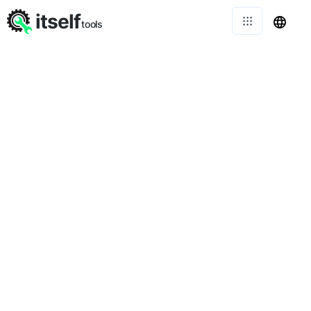
itself
tools