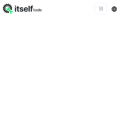
itself
tools