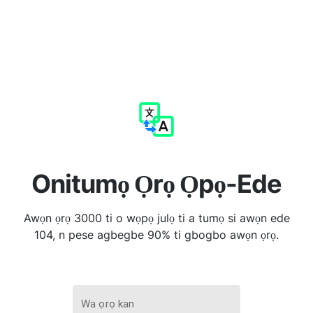
Onitumọ Ọrọ Ọpọ-Ede
Awọn ọrọ 3000 ti o wọpọ julọ ti a tumọ si awọn ede
104, n pese agbegbe 90% ti gbogbo awọn ọrọ.
Wa ọrọ kan