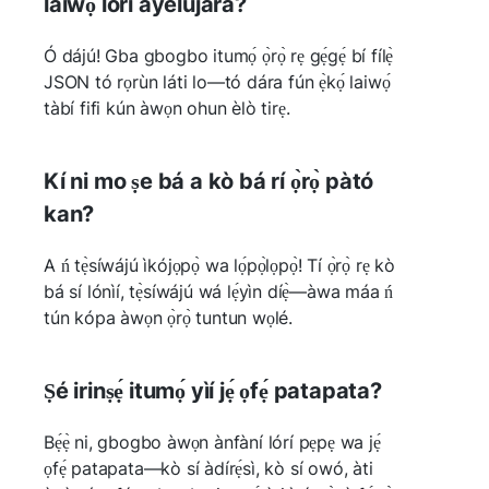
laiwọ́ lórí ayélujára?
Ó dájú! Gba gbogbo itumọ́ ọ̀rọ̀ rẹ gẹ́gẹ́ bí fílẹ̀
JSON tó rọrùn láti lo—tó dára fún ẹ̀kọ́ laiwọ́
tàbí fifi kún àwọn ohun èlò tirẹ.
Kí ni mo ṣe bá a kò bá rí ọ̀rọ̀ pàtó
kan?
A ń tẹ̀síwájú ìkójọpọ̀ wa lọ́pọ̀lọpọ̀! Tí ọ̀rọ̀ rẹ kò
bá sí lónìí, tẹ̀síwájú wá lẹ́yìn díẹ̀—àwa máa ń
tún kópa àwọn ọ̀rọ̀ tuntun wọlé.
Ṣé irinṣẹ́ itumọ́ yìí jẹ́ ọfẹ́ patapata?
Bẹ́ẹ̀ ni, gbogbo àwọn ànfàní lórí pẹpẹ wa jẹ́
ọfẹ́ patapata—kò sí àdírẹ́sì, kò sí owó, àti