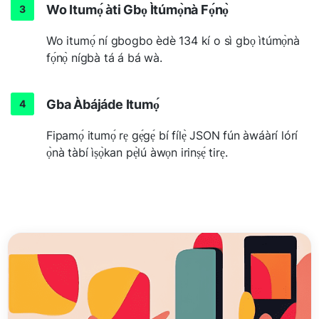
Wo Itumọ́ àti Gbọ Ìtúmọ̀nà Fọ́nọ̀
Wo itumọ́ ní gbogbo èdè 134 kí o sì gbọ ìtúmọ̀nà
fọ́nọ̀ nígbà tá á bá wà.
Gba Àbájáde Itumọ́
Fipamọ́ itumọ́ rẹ gẹ́gẹ́ bí fílẹ̀ JSON fún àwáàrí lórí
ọ̀nà tàbí ìṣọ̀kan pẹ̀lú àwọn irinṣẹ́ tirẹ.