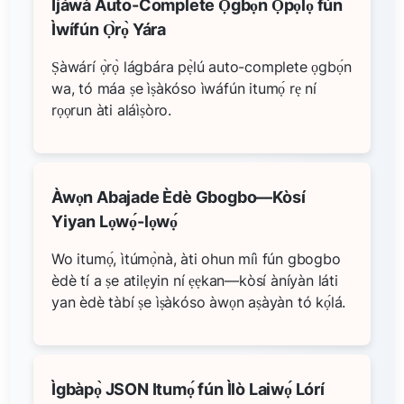
Ìjáwà Auto-Complete Ọgbọ́n Ọpọlọ fún
Ìwífún Ọ̀rọ̀ Yára
Ṣàwárí ọ̀rọ̀ lágbára pẹ̀lú auto-complete ọgbọ́n
wa, tó máa ṣe ìṣàkóso ìwáfún itumọ́ rẹ ní
rọọrun àti aláìṣòro.
Àwọn Abajade Èdè Gbogbo—Kòsí
Yiyan Lọwọ́-lọwọ́
Wo itumọ́, ìtúmọ̀nà, àti ohun míì fún gbogbo
èdè tí a ṣe atilẹyin ní ẹẹkan—kòsí àníyàn láti
yan èdè tàbí ṣe ìṣàkóso àwọn aṣàyàn tó kọ́lá.
Ìgbàpọ̀ JSON Itumọ́ fún Ìlò Laiwọ́ Lórí