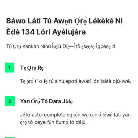
Báwo Láti Tú Awọn Ọ̀rọ̀ Lékèké Ni
Èdè 134 Lórí Ayélujára
Tú Ọ̀rọ̀ Kankan Nínú Ìṣẹ́jú Díẹ̀—Ìtòlẹ́sẹẹsẹ Ìgbésẹ̀ 4
Tẹ Ọ̀rọ̀ Rẹ
Tẹ ọ̀rọ̀ tí o fẹ́ tú sínú apoti àwárí lórí bàtà ojú-ìwé.
Yan Ọ̀rọ̀ Tó Dara Jùlọ
Jẹ́ kí auto-complete ọgbọ́n wa ràn ọ́ lọ́wọ́ láti yan
ọ̀rọ̀ tó peye fún itumọ́ tó dájú.