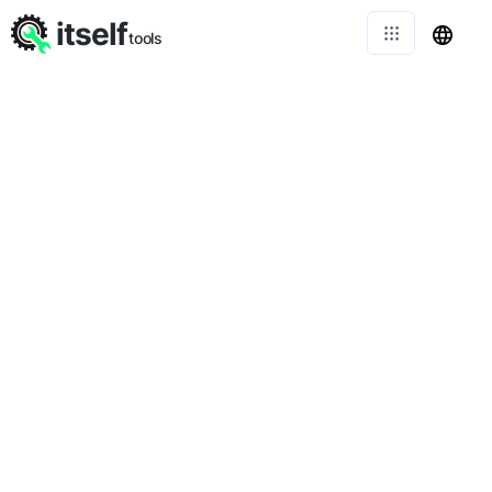
itself
tools