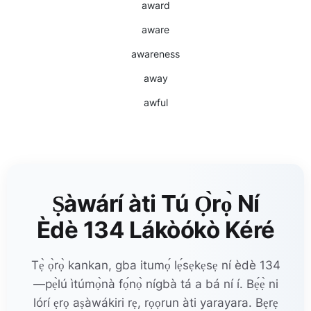
award
aware
awareness
away
awful
Ṣàwárí àti Tú Ọ̀rọ̀ Ní
Èdè 134 Lákòókò Kéré
Tẹ̀ ọ̀rọ̀ kankan, gba itumọ́ lẹ́sẹkẹsẹ ní èdè 134
—pẹ̀lú ìtúmọ̀nà fọ́nọ̀ nígbà tá a bá ní í. Bẹ́ẹ̀ ni
lórí ẹrọ aṣàwákiri rẹ, rọọrun àti yarayara. Bẹrẹ