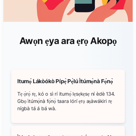
Awọn ẹya ara ẹrọ Akopọ
Itumọ́ Lákòókò Pípẹ̀ Pẹ̀lú Ìtúmọ̀nà Fọ́nọ̀
Tẹ ọ̀rọ̀ rẹ, kó o sì rí itumọ́ lẹsẹkẹsẹ ní èdè 134.
Gbọ ìtúmọ̀nà fọ́nọ̀ taara lórí ẹrọ aṣàwákiri rẹ
nígbà tá á bá wà.