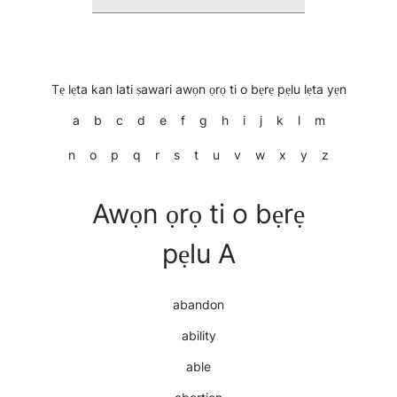
Tẹ lẹta kan lati ṣawari awọn ọrọ ti o bẹrẹ pẹlu lẹta yẹn
a
b
c
d
e
f
g
h
i
j
k
l
m
n
o
p
q
r
s
t
u
v
w
x
y
z
Awọn ọrọ ti o bẹrẹ
pẹlu A
abandon
ability
able