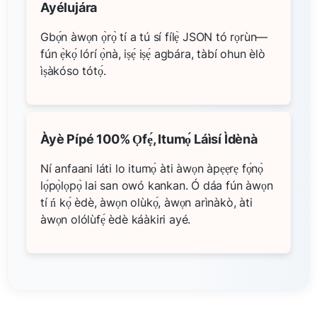
Ayélujára
Gbọ́n àwọn ọ̀rọ̀ tí a tú sí fílẹ̀ JSON tó rọrùn—
fún ẹ̀kọ́ lórí ọ̀nà, iṣẹ́ iṣẹ́ agbára, tàbí ohun èlò
ìṣàkóso tótọ́.
Àyè Pípé 100% Ọfẹ́, Itumọ́ Láìsí Ìdènà
Ní anfaani láti lo itumọ́ àti àwọn àpẹẹrẹ fọ́nọ̀
lọ́pọ̀lọpọ̀ lai san owó kankan. Ó dáa fún àwọn
tí ń kọ́ èdè, àwọn olùkọ́, àwọn arìnàkò, àti
àwọn olólùfẹ́ èdè káàkiri ayé.