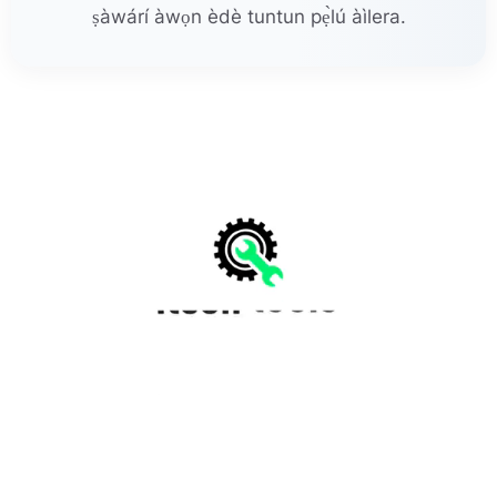
ṣàwárí àwọn èdè tuntun pẹ̀lú àìlera.