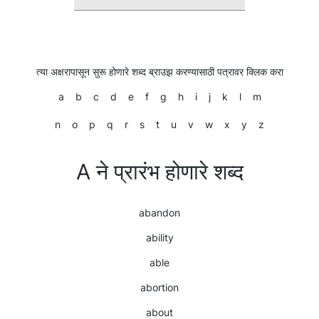
त्या अक्षरापासून सुरू होणारे शब्द ब्राउझ करण्यासाठी पत्रावर क्लिक करा
a
b
c
d
e
f
g
h
i
j
k
l
m
n
o
p
q
r
s
t
u
v
w
x
y
z
A ने प्रारंभ होणारे शब्द
abandon
ability
able
abortion
about