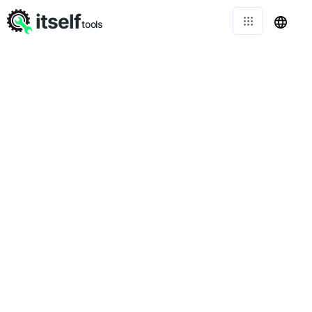
itself
tools