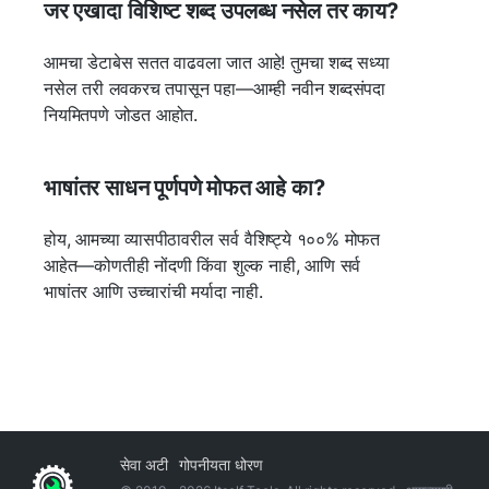
जर एखादा विशिष्ट शब्द उपलब्ध नसेल तर काय?
आमचा डेटाबेस सतत वाढवला जात आहे! तुमचा शब्द सध्या
नसेल तरी लवकरच तपासून पहा—आम्ही नवीन शब्दसंपदा
नियमितपणे जोडत आहोत.
भाषांतर साधन पूर्णपणे मोफत आहे का?
होय, आमच्या व्यासपीठावरील सर्व वैशिष्ट्ये १००% मोफत
आहेत—कोणतीही नोंदणी किंवा शुल्क नाही, आणि सर्व
भाषांतर आणि उच्चारांची मर्यादा नाही.
सेवा अटी
गोपनीयता धोरण