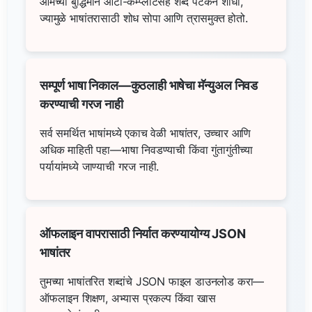
आमच्या बुद्धिमान ऑटो-कम्प्लीटसह शब्द पटकन शोधा,
ज्यामुळे भाषांतरासाठी शोध सोपा आणि त्रासमुक्त होतो.
सम्पूर्ण भाषा निकाल—कुठलाही भाषेचा मॅन्युअल निवड
करण्याची गरज नाही
सर्व समर्थित भाषांमध्ये एकाच वेळी भाषांतर, उच्चार आणि
अधिक माहिती पहा—भाषा निवडण्याची किंवा गुंतागुंतीच्या
पर्यायांमध्ये जाण्याची गरज नाही.
ऑफलाइन वापरासाठी निर्यात करण्यायोग्य JSON
भाषांतर
तुमच्या भाषांतरित शब्दांचे JSON फाइल डाउनलोड करा—
ऑफलाइन शिक्षण, अभ्यास प्रकल्प किंवा खास