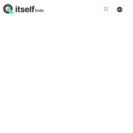
itself
tools