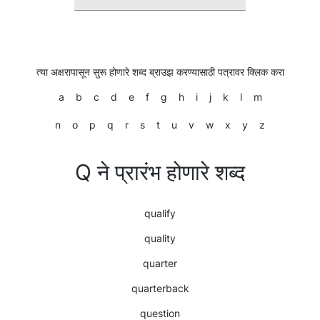
त्या अक्षरापासून सुरू होणारे शब्द ब्राउझ करण्यासाठी पत्रावर क्लिक करा
a
b
c
d
e
f
g
h
i
j
k
l
m
n
o
p
q
r
s
t
u
v
w
x
y
z
Q ने प्रारंभ होणारे शब्द
qualify
quality
quarter
quarterback
question