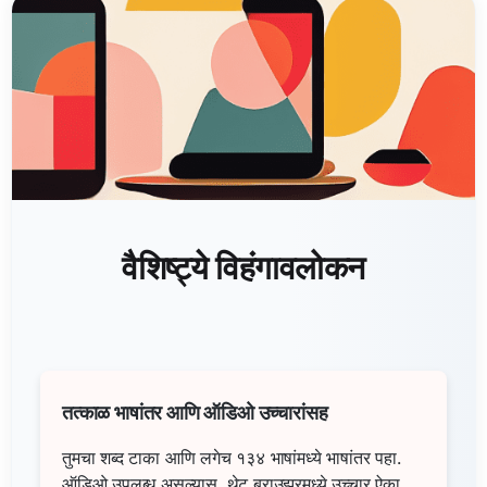
वैशिष्ट्ये विहंगावलोकन
तत्काळ भाषांतर आणि ऑडिओ उच्चारांसह
तुमचा शब्द टाका आणि लगेच १३४ भाषांमध्ये भाषांतर पहा.
ऑडिओ उपलब्ध असल्यास, थेट ब्राउझरमध्ये उच्चार ऐका.