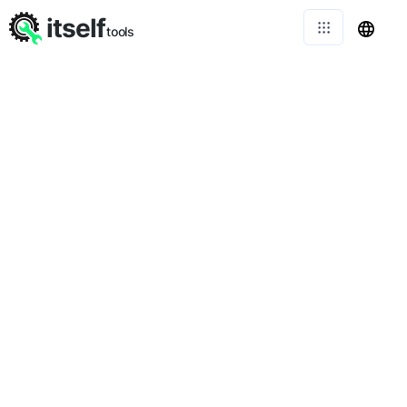
itself
tools