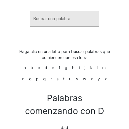
Buscar una palabra
Haga clic en una letra para buscar palabras que
comiencen con esa letra
a
b
c
d
e
f
g
h
i
j
k
l
m
n
o
p
q
r
s
t
u
v
w
x
y
z
Palabras
comenzando con D
dad