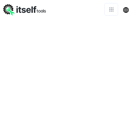
itself
tools