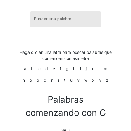
Buscar una palabra
Haga clic en una letra para buscar palabras que
comiencen con esa letra
a
b
c
d
e
f
g
h
i
j
k
l
m
n
o
p
q
r
s
t
u
v
w
x
y
z
Palabras
comenzando con G
gain