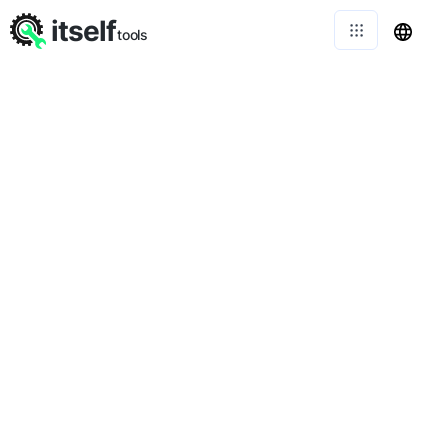
itself
tools