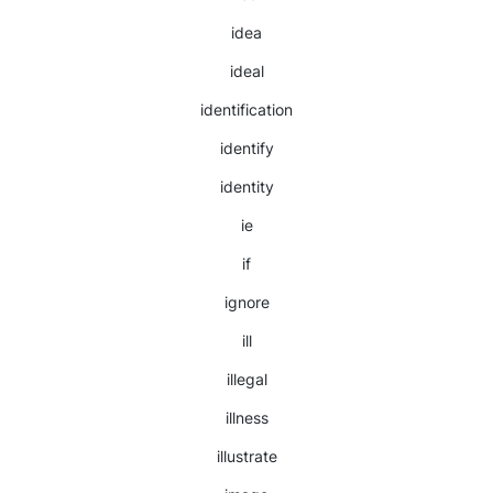
idea
ideal
identification
identify
identity
ie
if
ignore
ill
illegal
illness
illustrate