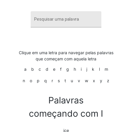
Pesquisar uma palavra
Clique em uma letra para navegar pelas palavras
que começam com aquela letra
a
b
c
d
e
f
g
h
i
j
k
l
m
n
o
p
q
r
s
t
u
v
w
x
y
z
Palavras
começando com I
ice