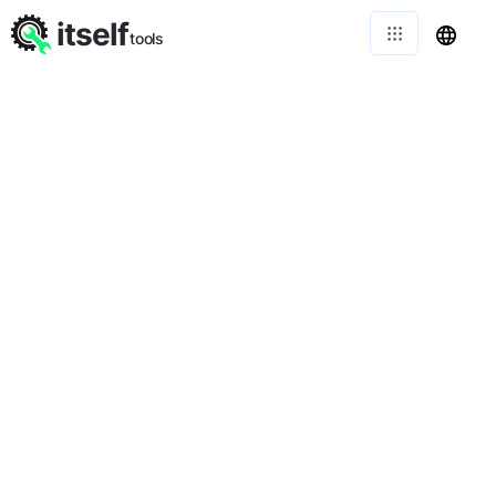
itself
tools