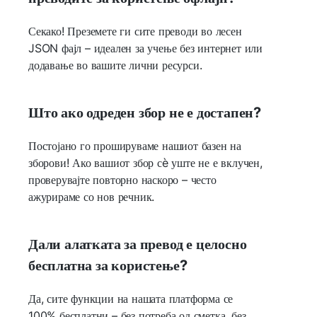
Секако! Преземете ги сите преводи во лесен
JSON фајл – идеален за учење без интернет или
додавање во вашите лични ресурси.
Што ако одреден збор не е достапен?
Постојано го прошируваме нашиот базен на
зборови! Ако вашиот збор сè уште не е вклучен,
проверувајте повторно наскоро – често
ажурираме со нов речник.
Дали алатката за превод е целосно
бесплатна за користење?
Да, сите функции на нашата платформа се
100% бесплатни – без потреба од сметка, без