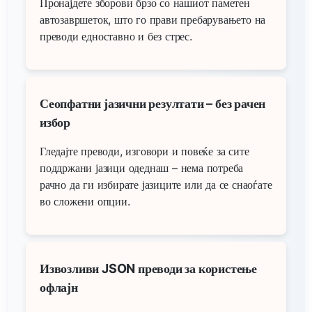
Пронајдете зборови брзо со нашиот паметен
автозавршеток, што го прави пребарувањето на
преводи едноставно и без стрес.
Сеопфатни јазични резултати – без рачен
избор
Гледајте преводи, изговори и повеќе за сите
поддржани јазици одеднаш – нема потреба
рачно да ги избирате јазиците или да се снаоѓате
во сложени опции.
Извозливи JSON преводи за користење
офлајн