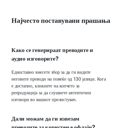
Најчесто поставувани прашања
Како се генерираат преводите и
аудио изговорите?
Едноставно внесете збор за да ги видите
неговите преводи на повеќе од 130 јазици. Кога
е достапно, кликнете на копчето за
репродукција за да слушнете автентични
изговори во вашиот прелистувач.
Дали можам да ги извезам
преводите за користење офлајн?