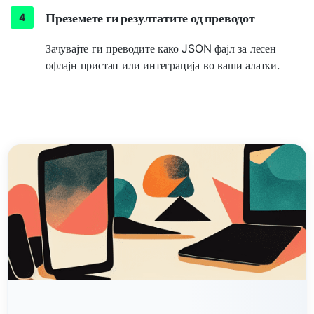
Преземете ги резултатите од преводот
Зачувајте ги преводите како JSON фајл за лесен
офлајн пристап или интеграција во ваши алатки.