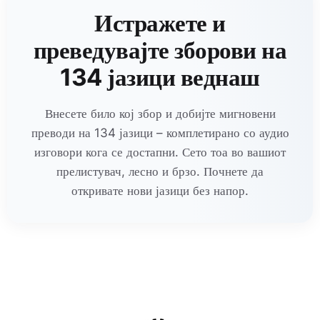
Истражете и
преведувајте зборови на
134 јазици веднаш
Внесете било кој збор и добијте мигновени
преводи на 134 јазици – комплетирано со аудио
изговори кога се достапни. Сето тоа во вашиот
прелистувач, лесно и брзо. Почнете да
откривате нови јазици без напор.