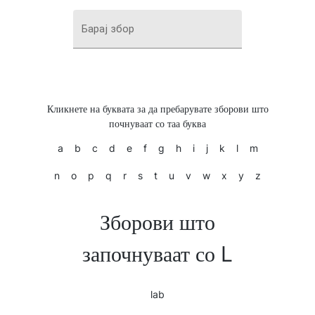
Барај збор
Кликнете на буквата за да пребарувате зборови што
почнуваат со таа буква
a
b
c
d
e
f
g
h
i
j
k
l
m
n
o
p
q
r
s
t
u
v
w
x
y
z
Зборови што
започнуваат со L
lab