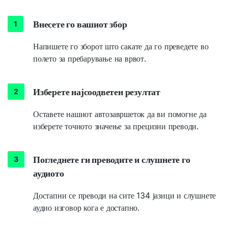
Внесете го вашиот збор
Напишете го зборот што сакате да го преведете во
полето за пребарување на врвот.
Изберете најсоодветен резултат
Оставете нашиот автозавршеток да ви помогне да
изберете точното значење за прецизни преводи.
Погледнете ги преводите и слушнете го
аудиото
Достапни се преводи на сите 134 јазици и слушнете
аудио изговор кога е достапно.