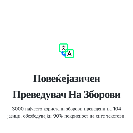
Повеќејазичен
Преведувач На Зборови
3000 најчесто користени зборови преведени на 104
јазици, обезбедувајќи 90% покриеност на сите текстови.