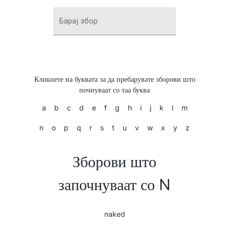
Барај збор
Кликнете на буквата за да пребарувате зборови што
почнуваат со таа буква
a
b
c
d
e
f
g
h
i
j
k
l
m
n
o
p
q
r
s
t
u
v
w
x
y
z
Зборови што
започнуваат со N
naked