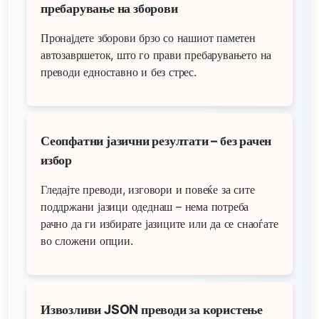
пребарување на зборови
Пронајдете зборови брзо со нашиот паметен
автозавршеток, што го прави пребарувањето на
преводи едноставно и без стрес.
Сеопфатни јазични резултати – без рачен
избор
Гледајте преводи, изговори и повеќе за сите
поддржани јазици одеднаш – нема потреба
рачно да ги избирате јазиците или да се снаоѓате
во сложени опции.
Извозливи JSON преводи за користење