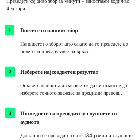
Преведете кој било збор за минути – едноставен водич во
4 чекори
Внесете го вашиот збор
Напишете го зборот што сакате да го преведете во
полето за пребарување на врвот.
Изберете најсоодветен резултат
Оставете нашиот автозавршеток да ви помогне да
изберете точното значење за прецизни преводи.
Погледнете ги преводите и слушнете го
аудиото
Достапни се преводи на сите 134 јазици и слушнете