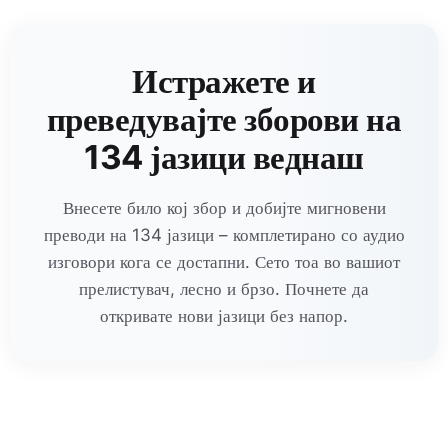
Истражете и
преведувајте зборови на
134 јазици веднаш
Внесете било кој збор и добијте мигновени
преводи на 134 јазици – комплетирано со аудио
изговори кога се достапни. Сето тоа во вашиот
прелистувач, лесно и брзо. Почнете да
откривате нови јазици без напор.