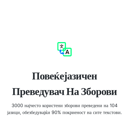
Повеќејазичен
Преведувач На Зборови
3000 најчесто користени зборови преведени на 104
јазици, обезбедувајќи 90% покриеност на сите текстови.