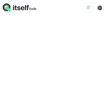
itself
tools