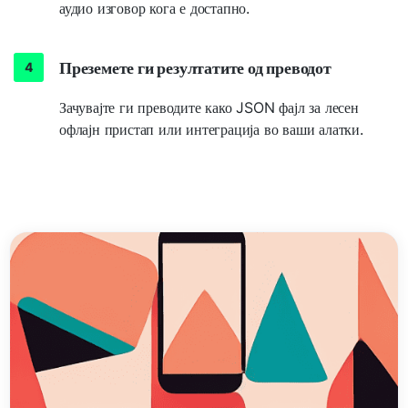
аудио изговор кога е достапно.
Преземете ги резултатите од преводот
Зачувајте ги преводите како JSON фајл за лесен
офлајн пристап или интеграција во ваши алатки.