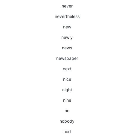
never
nevertheless
new
newly
news
newspaper
next
nice
night
nine
no
nobody
nod