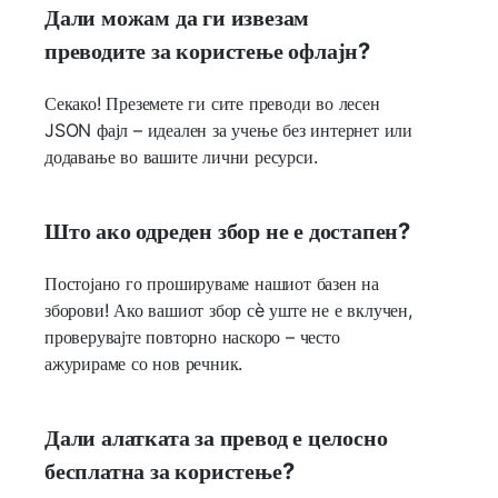
Дали можам да ги извезам
преводите за користење офлајн?
Секако! Преземете ги сите преводи во лесен
JSON фајл – идеален за учење без интернет или
додавање во вашите лични ресурси.
Што ако одреден збор не е достапен?
Постојано го прошируваме нашиот базен на
зборови! Ако вашиот збор сè уште не е вклучен,
проверувајте повторно наскоро – често
ажурираме со нов речник.
Дали алатката за превод е целосно
бесплатна за користење?