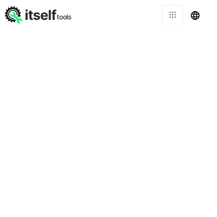
itself
tools