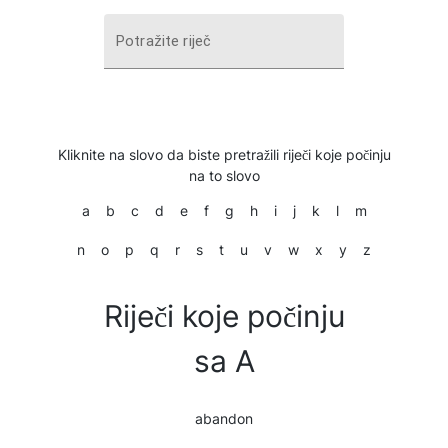
Potražite riječ
Kliknite na slovo da biste pretražili riječi koje počinju
na to slovo
a
b
c
d
e
f
g
h
i
j
k
l
m
n
o
p
q
r
s
t
u
v
w
x
y
z
Riječi koje počinju
sa A
abandon