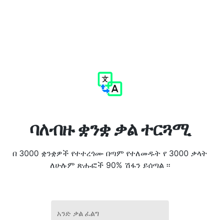
ባለብዙ ቋንቋ ቃል ተርጓሚ
በ 3000 ቋንቋዎች የተተረጎሙ በጣም የተለመዱት የ 3000 ቃላት
ለሁሉም ጽሑፎች 90% ሽፋን ይሰጣል ፡፡
አንድ ቃል ፈልግ