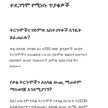
ተደጋግሞ የሚነሱ ጥያቄዎች
ትርጉሞችና የድምጽ አስተያየቶች እንዴት
ይፈጠራሉ?
ቃል በቀላሉ ያስገቡ እና በ130 በላይ ቋንቋዎች ውስጥ
ትርጉሞችን ይመልከቱ። ቢኖር የድምጽ ቁልፍን በመጫን
በአሳሽዎ ውስጥ የእውነተኛ ድምጽ አስተያየቶችን
ይሰሙ።
የቃል ትርጉሞችን ለአካል ውጪ ማጠቀም
ማስወገጃ እንደሚያገኙ?
እሺ! ሁሉንም የቃል ትርጉሞች የቀላል ስርጭት የJSON
ፋይል በመጫን ይቆጠራሉ፤ ለአካል ውጪ መማር ወይም