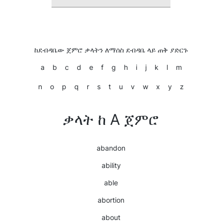
ከደብዳቤው ጀምሮ ቃላትን ለማሰስ ደብዳቤ ላይ ጠቅ ያድርጉ
a
b
c
d
e
f
g
h
i
j
k
l
m
n
o
p
q
r
s
t
u
v
w
x
y
z
ቃላት ከ A ጀምሮ
abandon
ability
able
abortion
about