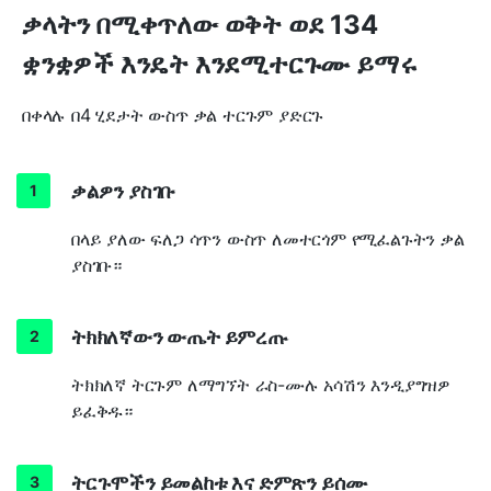
ቃላትን በሚቀጥለው ወቅት ወደ 134
ቋንቋዎች እንዴት እንደሚተርጉሙ ይማሩ
በቀላሉ በ4 ሂደታት ውስጥ ቃል ተርጉም ያድርጉ
ቃልዎን ያስገቡ
በላይ ያለው ፍለጋ ሳጥን ውስጥ ለመተርጎም የሚፈልጉትን ቃል
ያስገቡ።
ትክክለኛውን ውጤት ይምረጡ
ትክክለኛ ትርጉም ለማግኘት ራስ-ሙሉ አሳሽን እንዲያግዝዎ
ይፈቅዱ።
ትርጉሞችን ይመልከቱ እና ድምጽን ይሰሙ