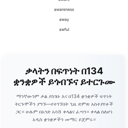
awareness
away
awful
ቃላትን በፍጥነት በ134
ቋንቋዎች ይጎብኙና ይተርጉሙ
ማንኛውንም ቃል ያስገቡ እና በ134 ቋንቋዎች ፍጥነት
ትርጉሞችን ያግኙ—የተገኘበት ጊዜ ድምጽ አስተያየቶች
ጋር። ሁሉም በአንድ አሳሽ ቀላልና ፈጣን። ቀላል ስለሆነ
አዲስ ቋንቋዎችን መማር ይጀምሩ።