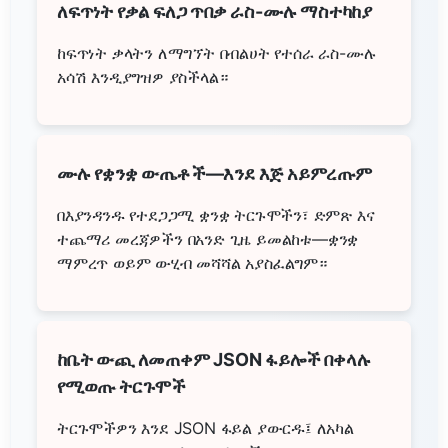
ለፍጥነት የቃል ፍለጋ ጥበቃ ራስ-ሙሉ ማስተካከያ
ከፍጥነት ቃላትን ለማግኘት በብልሀት የተሰራ ራስ-ሙሉ
አሳሽ እንዲያግዝዎ ያስችላል።
ሙሉ የቋንቋ ውጤቶች—እንደ እጅ አይምረጡም
በእያንዳንዱ የተደጋጋሚ ቋንቋ ትርጉሞችን፣ ድምጽ እና
ተጨማሪ መረጃዎችን በአንድ ጊዜ ይመልከቱ—ቋንቋ
ማምረጥ ወይም ውሂብ መሻሻል አያስፈልግም።
ከቤት ውጪ ለመጠቀም JSON ፋይሎች በቀላሉ
የሚወጡ ትርጉሞች
ትርጉሞችዎን እንደ JSON ፋይል ያውርዱ፤ ለአካል