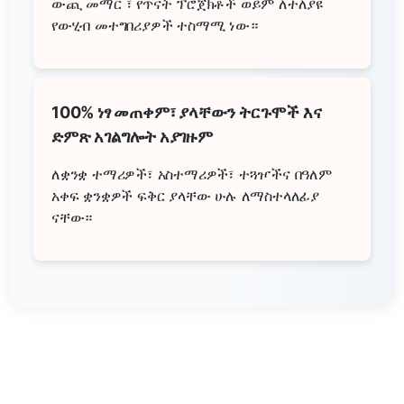
ውጪ መማር ፣ የጥናት ፕሮጀክቶች ወይም ለተለያዩ
የውሂብ መተግበሪያዎች ተስማሚ ነው።
100% ነፃ መጠቀም፣ ያላቸውን ትርጉሞች እና
ድምጽ አገልግሎት አያገዙም
ለቋንቋ ተማሪዎች፣ አስተማሪዎች፣ ተጓዦችና በዓለም
አቀፍ ቋንቋዎች ፍቅር ያላቸው ሁሉ ለማስተላለፊያ
ናቸው።