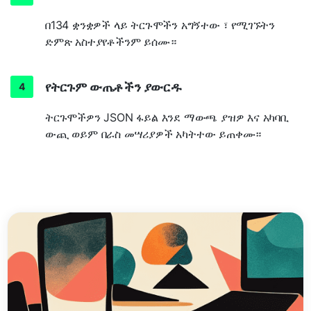
በ134 ቋንቋዎች ላይ ትርጉሞችን አግኝተው ፣ የሚገኙትን
ድምጽ አስተያየቶችንም ይሰሙ።
የትርጉም ውጤቶችን ያውርዱ
ትርጉሞችዎን JSON ፋይል እንደ ማውጫ ያዝዎ እና አካባቢ
ውጪ ወይም በራስ መሣሪያዎች አካትተው ይጠቀሙ።