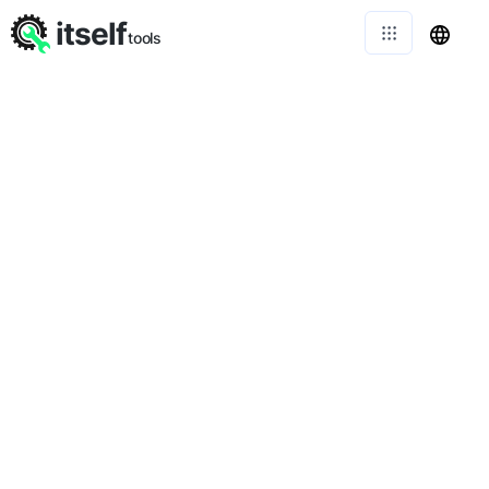
itself
tools