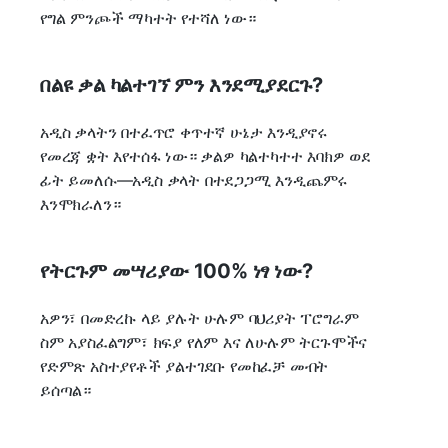
የግል ምንጮች ማካተት የተሻለ ነው።
በልዩ ቃል ካልተገኘ ምን እንደሚያደርጉ?
አዲስ ቃላትን በተፈጥሮ ቀጥተኛ ሁኔታ እንዲያኖሩ
የመረጃ ቋት እየተሰፋ ነው። ቃልዎ ካልተካተተ እባክዎ ወደ
ፊት ይመለሱ—አዲስ ቃላት በተደጋጋሚ እንዲጨምሩ
እንሞክራለን።
የትርጉም መሣሪያው 100% ነፃ ነው?
አዎን፣ በመድረኩ ላይ ያሉት ሁሉም ባህሪያት ፐሮግራም
ስም አያስፈልግም፣ ክፍያ የለም እና ለሁሉም ትርጉሞችና
የድምጽ አስተያየቶች ያልተገደቡ የመከፈቻ መብት
ይሰጣል።