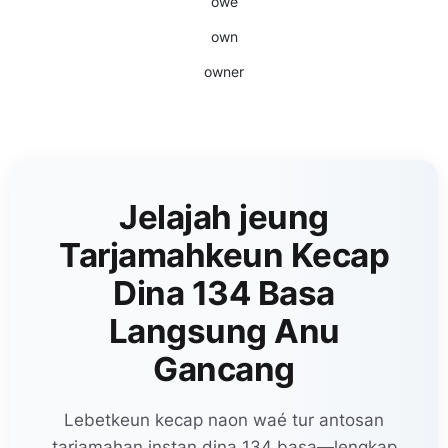
owe
own
owner
Jelajah jeung
Tarjamahkeun Kecap
Dina 134 Basa
Langsung Anu
Gancang
Lebetkeun kecap naon waé tur antosan
tarjamahan instan dina 134 basa—lengkap