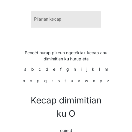
Pilarian kecap
Pencét hurup pikeun ngotéktak kecap anu
dimimitian ku hurup éta
a
b
c
d
e
f
g
h
i
j
k
l
m
n
o
p
q
r
s
t
u
v
w
x
y
z
Kecap dimimitian
ku O
object