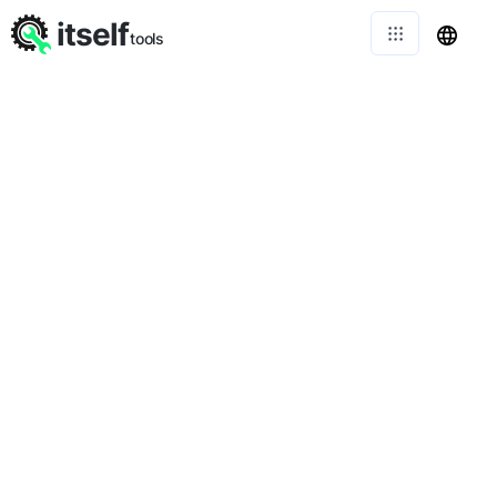
itself
tools