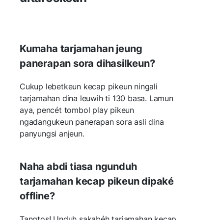
Kumaha tarjamahan jeung
panerapan sora dihasilkeun?
Cukup lebetkeun kecap pikeun ningali
tarjamahan dina leuwih ti 130 basa. Lamun
aya, pencét tombol play pikeun
ngadangukeun panerapan sora asli dina
panyungsi anjeun.
Naha abdi tiasa ngunduh
tarjamahan kecap pikeun dipaké
offline?
Tangtos! Unduh sakabéh tarjamahan kecap