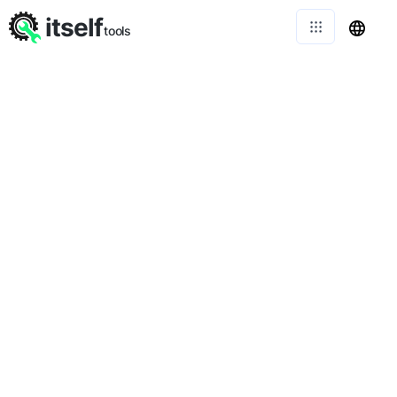
itself
tools