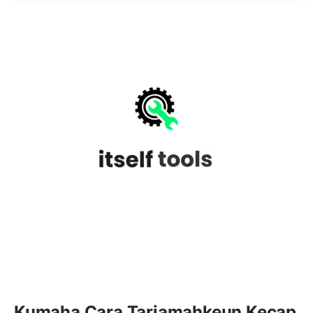
Kumaha Cara Tarjamahkeun Kecap