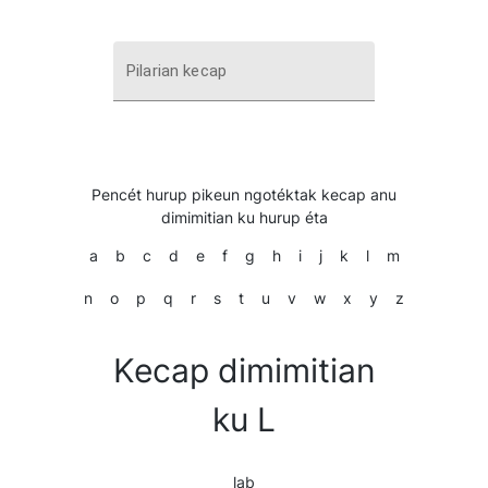
Pilarian kecap
Pencét hurup pikeun ngotéktak kecap anu
dimimitian ku hurup éta
a
b
c
d
e
f
g
h
i
j
k
l
m
n
o
p
q
r
s
t
u
v
w
x
y
z
Kecap dimimitian
ku L
lab