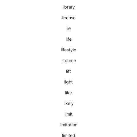
library
license
lie
life
lifestyle
lifetime
lift
light
like
likely
limit
limitation
limited