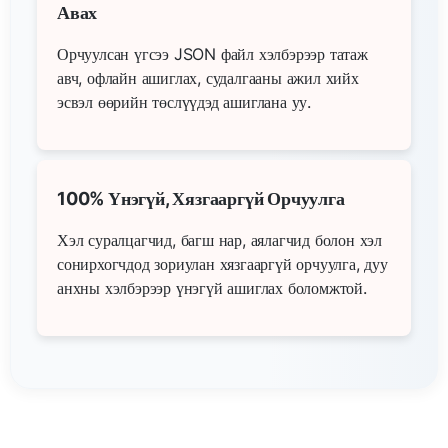
Авах
Орчуулсан үгсээ JSON файл хэлбэрээр татаж
авч, офлайн ашиглах, судалгааны ажил хийх
эсвэл өөрийн төслүүдэд ашиглана уу.
100% Үнэгүй, Хязгааргүй Орчуулга
Хэл суралцагчид, багш нар, аялагчид болон хэл
сонирхогчдод зориулан хязгааргүй орчуулга, дуу
анхны хэлбэрээр үнэгүй ашиглах боломжтой.