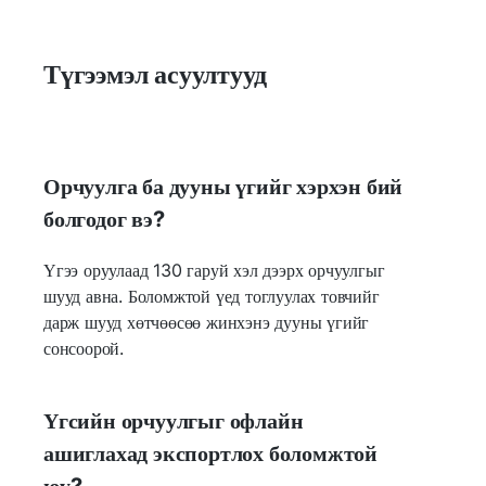
Түгээмэл асуултууд
Орчуулга ба дууны үгийг хэрхэн бий
болгодог вэ?
Үгээ оруулаад 130 гаруй хэл дээрх орчуулгыг
шууд авна. Боломжтой үед тоглуулах товчийг
дарж шууд хөтчөөсөө жинхэнэ дууны үгийг
сонсоорой.
Үгсийн орчуулгыг офлайн
ашиглахад экспортлох боломжтой
юу?