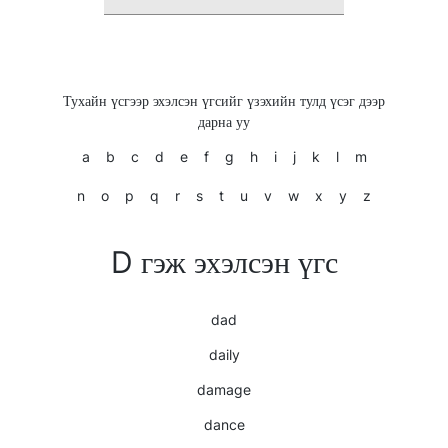
Тухайн үсгээр эхэлсэн үгсийг үзэхийн тулд үсэг дээр
дарна уу
a
b
c
d
e
f
g
h
i
j
k
l
m
n
o
p
q
r
s
t
u
v
w
x
y
z
D гэж эхэлсэн үгс
dad
daily
damage
dance