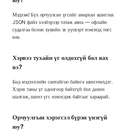
Мэдээж! Бүх орчуулсан үгсийг амархан ашиглах
JSON файл хэлбэрээр татаж авна — офлайн
судалгаа болон хувийн эх үүсвэрт нэмэхэд төгс
юм.
Хэрвээ тухайн үг олдохгүй бол яах
вэ?
Бид мэдээллийн сантайгоо байнга шинэчилдэг.
Хэрэв таны үг одоогоор байхгүй бол дахин
шалгаж, шинэ үгс нэмэгдэж байгааг хараарай.
Орчуулгын хэрэгсэл бүрэн үнэгүй
юу?