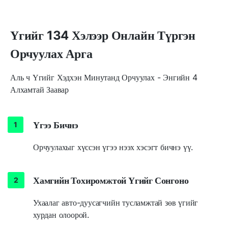
Үгийг 134 Хэлээр Онлайн Түргэн
Орчуулах Арга
Аль ч Үгийг Хэдхэн Минутанд Орчуулах - Энгийн 4
Алхамтай Заавар
Үгээ Бичнэ
Орчуулахыг хүссэн үгээ нээх хэсэгт бичнэ үү.
Хамгийн Тохиромжтой Үгийг Сонгоно
Ухаалаг авто-дуусагчийн тусламжтай зөв үгийг
хурдан олоорой.