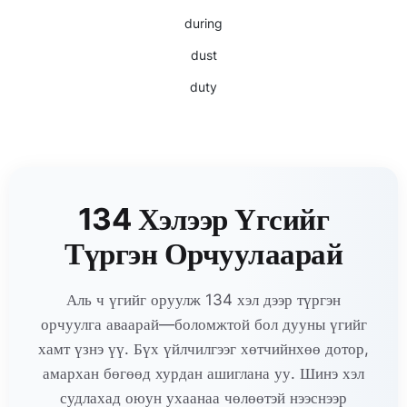
during
dust
duty
134 Хэлээр Үгсийг
Түргэн Орчуулаарай
Аль ч үгийг оруулж 134 хэл дээр түргэн
орчуулга аваарай—боломжтой бол дууны үгийг
хамт үзнэ үү. Бүх үйлчилгээг хөтчийнхөө дотор,
амархан бөгөөд хурдан ашиглана уу. Шинэ хэл
судлахад оюун ухаанаа чөлөөтэй нээснээр