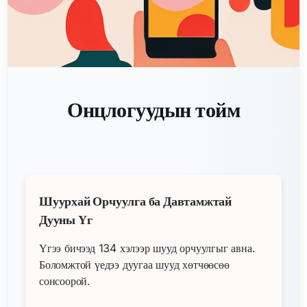
Онцлогуудын тойм
Шуурхай Орчуулга ба Давтамжтай
Дууны Үг
Үгээ бичээд 134 хэлээр шууд орчуулгыг авна.
Боломжтой үедээ дуугаа шууд хөтчөөсөө
сонсоорой.