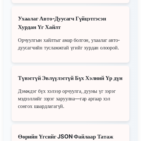
Ухаалаг Авто-Дуусагч Гүйцэтгэсэн
Хурдан Үг Хайлт
Орчуулгын хайлтыг амар болгон, ухаалаг авто-
дуусагчийн тусламжтай үгийг хурдан олоорой.
Түвэггүй Эвлүүлэггүй Бүх Хэлний Үр дүн
Дэмждэг бүх хэлээр орчуулга, дууны үг зэрэг
мэдээллийг зэрэг харуулна—гар аргаар хэл
сонгох шаардлагагүй.
Өөрийн Үгсийг JSON Файлаар Татаж