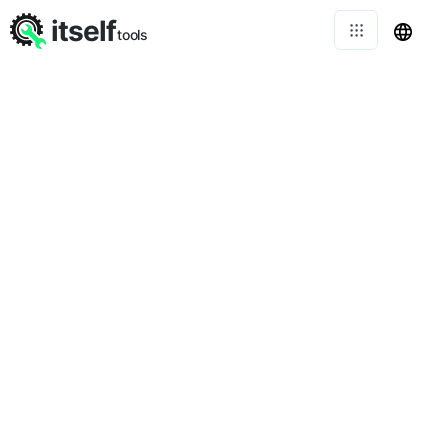
itself
tools