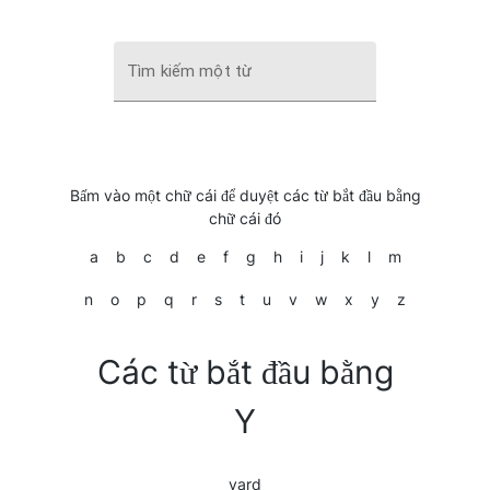
Tìm kiếm một từ
Bấm vào một chữ cái để duyệt các từ bắt đầu bằng
chữ cái đó
a
b
c
d
e
f
g
h
i
j
k
l
m
n
o
p
q
r
s
t
u
v
w
x
y
z
Các từ bắt đầu bằng
Y
yard