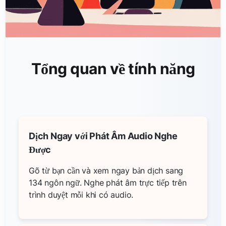
Tổng quan về tính năng
Dịch Ngay với Phát Âm Audio Nghe
Được
Gõ từ bạn cần và xem ngay bản dịch sang
134 ngôn ngữ. Nghe phát âm trực tiếp trên
trình duyệt mỗi khi có audio.