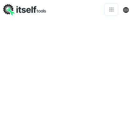
itself
tools