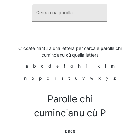
Cerca una parolla
Cliccate nantu à una lettera per cercà e parolle chì
cumincianu cù quella lettera
a
b
c
d
e
f
g
h
i
j
k
l
m
n
o
p
q
r
s
t
u
v
w
x
y
z
Parolle chì
cumincianu cù P
pace