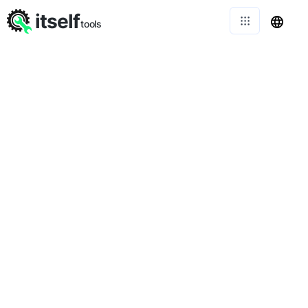
itself
tools