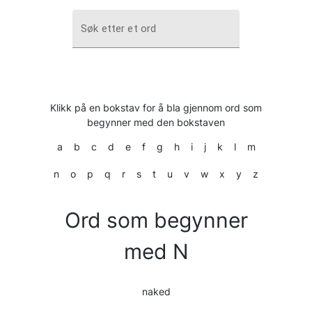
Søk etter et ord
Klikk på en bokstav for å bla gjennom ord som
begynner med den bokstaven
a
b
c
d
e
f
g
h
i
j
k
l
m
n
o
p
q
r
s
t
u
v
w
x
y
z
Ord som begynner
med N
naked