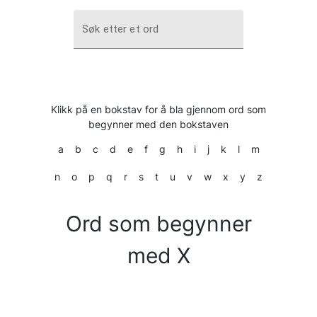
Søk etter et ord
Klikk på en bokstav for å bla gjennom ord som
begynner med den bokstaven
a
b
c
d
e
f
g
h
i
j
k
l
m
n
o
p
q
r
s
t
u
v
w
x
y
z
Ord som begynner
med X