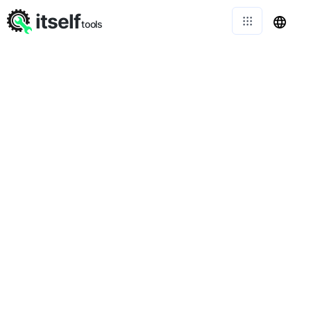
itself
tools