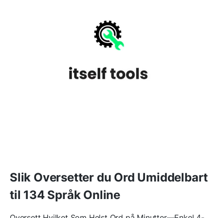
Slik Oversetter du Ord Umiddelbart
til 134 Språk Online
Oversett Hvilket Som Helst Ord på Minutter—Enkel 4-