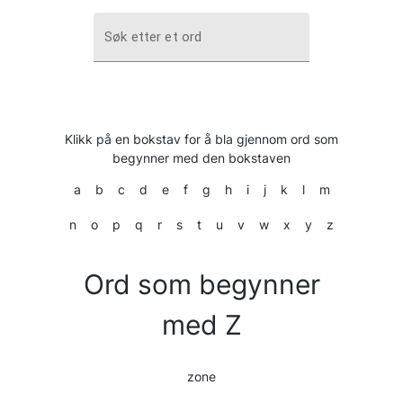
Søk etter et ord
Klikk på en bokstav for å bla gjennom ord som
begynner med den bokstaven
a
b
c
d
e
f
g
h
i
j
k
l
m
n
o
p
q
r
s
t
u
v
w
x
y
z
Ord som begynner
med Z
zone