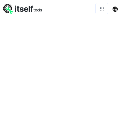
itself
tools