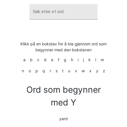
Søk etter et ord
Klikk på en bokstav for å bla gjennom ord som
begynner med den bokstaven
a
b
c
d
e
f
g
h
i
j
k
l
m
n
o
p
q
r
s
t
u
v
w
x
y
z
Ord som begynner
med Y
yard