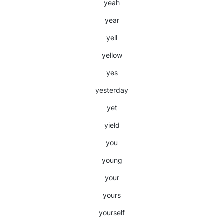
yeah
year
yell
yellow
yes
yesterday
yet
yield
you
young
your
yours
yourself