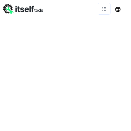
itself
tools