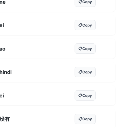
ne
📋
Copy
ei
📋
Copy
ao
📋
Copy
hindi
📋
Copy
ei
📋
Copy
没有
📋
Copy