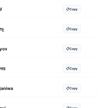
لا
📋
Copy
ոչ
📋
Copy
yox
📋
Copy
নহয়
📋
Copy
janiwa
📋
Copy
📋
Copy