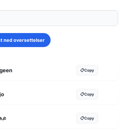
t ned oversettelser
geen
📋
Copy
jo
📋
Copy
አይ
📋
Copy