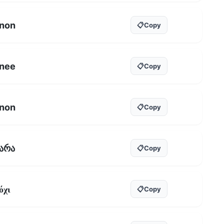
non
📋
Copy
nee
📋
Copy
non
📋
Copy
არა
📋
Copy
όχι
📋
Copy