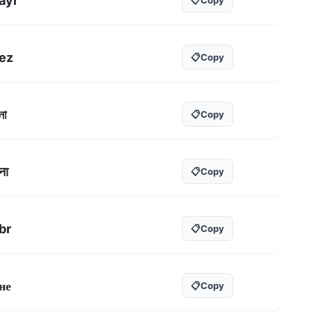
ayi
ez
📋
Copy
না
📋
Copy
ना
📋
Copy
br
📋
Copy
не
📋
Copy