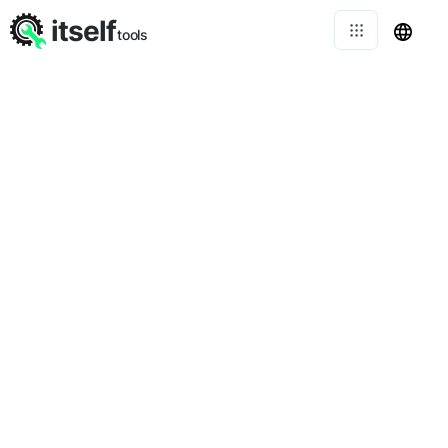
itself
tools