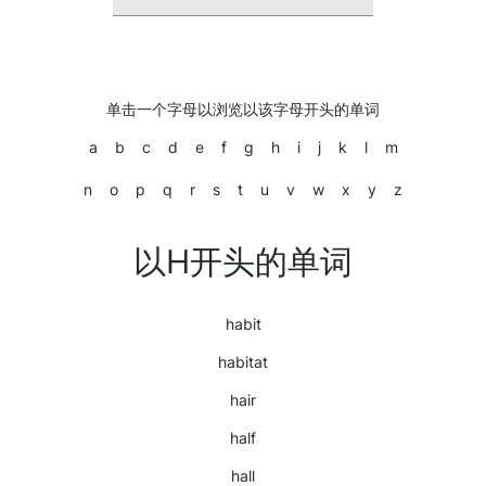
单击一个字母以浏览以该字母开头的单词
a
b
c
d
e
f
g
h
i
j
k
l
m
n
o
p
q
r
s
t
u
v
w
x
y
z
以H开头的单词
habit
habitat
hair
half
hall