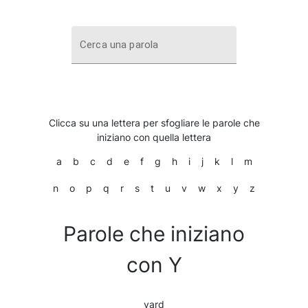
Cerca una parola
Clicca su una lettera per sfogliare le parole che
iniziano con quella lettera
a
b
c
d
e
f
g
h
i
j
k
l
m
n
o
p
q
r
s
t
u
v
w
x
y
z
Parole che iniziano
con Y
yard