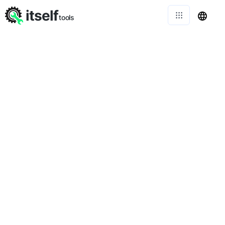
itself
tools