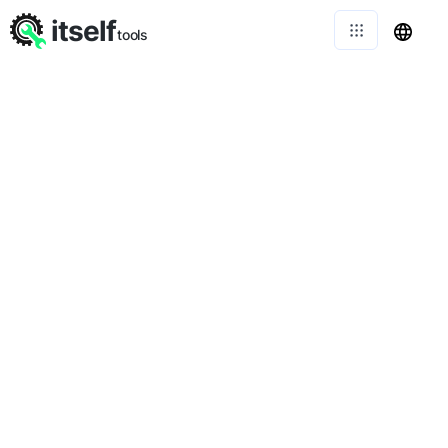
itself
tools