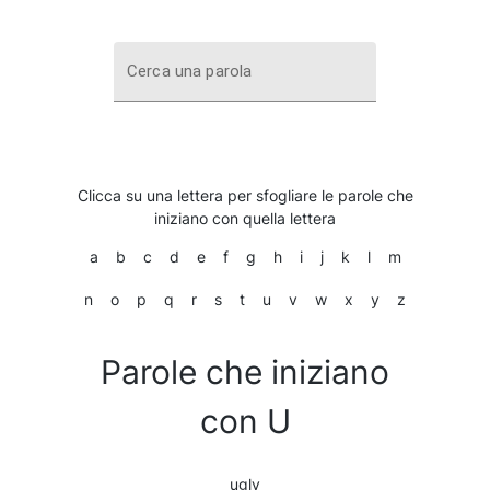
Cerca una parola
Clicca su una lettera per sfogliare le parole che
iniziano con quella lettera
a
b
c
d
e
f
g
h
i
j
k
l
m
n
o
p
q
r
s
t
u
v
w
x
y
z
Parole che iniziano
con U
ugly