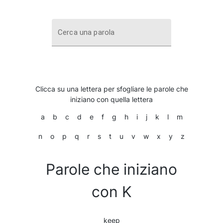
Cerca una parola
Clicca su una lettera per sfogliare le parole che
iniziano con quella lettera
a
b
c
d
e
f
g
h
i
j
k
l
m
n
o
p
q
r
s
t
u
v
w
x
y
z
Parole che iniziano
con K
keep