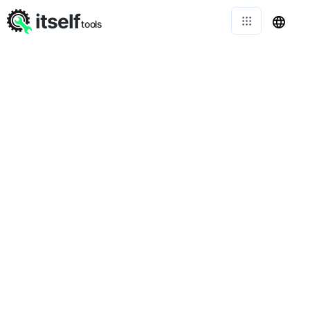
itself
tools