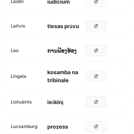
iudicium
Laidin
📋
tiesas prāvu
Laitvis
📋
ການຟ້ອງຮ້ອງ
Lao
📋
kosamba na
Lingala
📋
tribinale
ieškinį
Liotuáinis
📋
prozess
Lucsamburg
📋