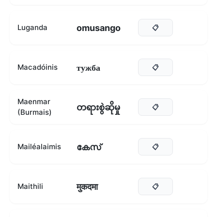
omusango
Luganda
📋
тужба
Macadóinis
📋
Maenmar
တရားစွဲဆိုမှု
📋
(Burmais)
കേസ്
Mailéalaimis
📋
मुकदमा
Maithili
📋