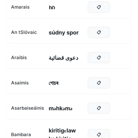
ክስ
Amarais
📋
súdny spor
An tSlóvaic
📋
دعوى قضائية
Araibis
📋
গোচৰ
Asaimis
📋
məhkəmə
Asarbaiseáinis
📋
kiritigɛlaw
Bambara
📋