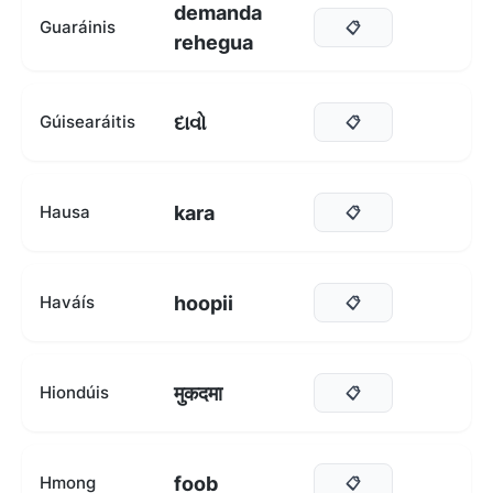
demanda
Guaráinis
📋
rehegua
દાવો
Gúisearáitis
📋
kara
Hausa
📋
hoopii
Haváís
📋
मुकदमा
Hiondúis
📋
foob
Hmong
📋