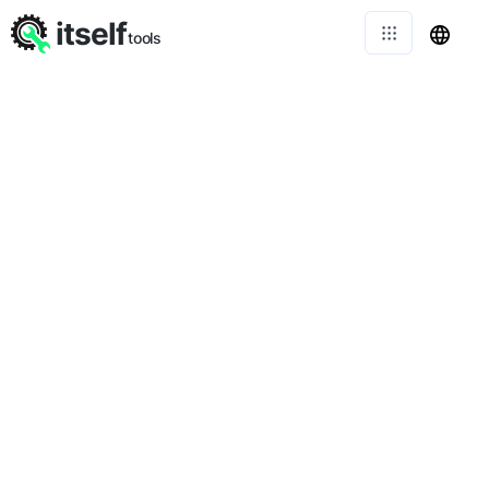
itself
tools