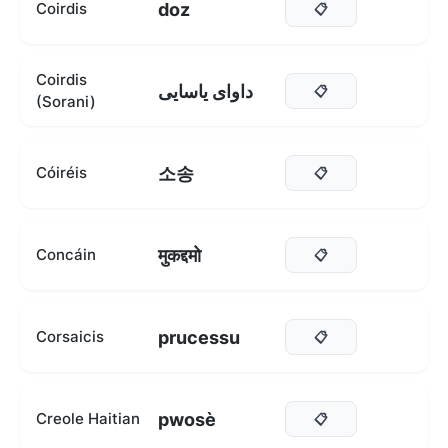
doz
Coirdis
📋
Coirdis
داوای یاسایی
📋
(Sorani)
소송
Cóiréis
📋
मुकद्दमो
Concáin
📋
prucessu
Corsaicis
📋
pwosè
Creole Haitian
📋