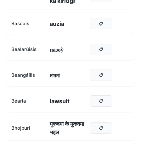
ka kiritigɛ
auzia
Bascais
📋
пазоў
Bealarúisis
📋
মামলা
Beangáilis
📋
lawsuit
Béarla
📋
मुकदमा के मुकदमा
Bhojpuri
📋
भइल