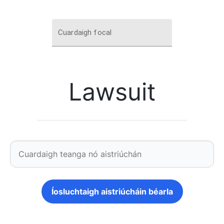
Cuardaigh focal
Lawsuit
Íosluchtaigh aistriúcháin béarla