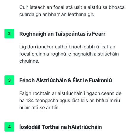
Cuir isteach an focal atá uait a aistriú sa bhosca
cuardaigh ar bharr an leathanaigh.
Roghnaigh an Taispeántas is Fearr
Lig don ionchur uathoibríoch cabhrú leat an
focal cruinn a roghnú le haghaidh aistriúcháin
chruinne.
Féach Aistriúcháin & Éist le Fuaimniú
Faigh rochtain ar aistriúcháin i ngach ceann de
na 134 teangacha agus éist leis an bhfuaimniú
nuair atá sé ar fáil.
Íoslódáil Torthaí na hAistriúcháin