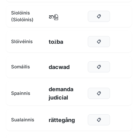
Siolóinis
නඩු
📋
(Siolóinis)
tožba
Slóivéinis
📋
dacwad
Somáilis
📋
demanda
Spainnis
📋
judicial
rättegång
Sualainnis
📋