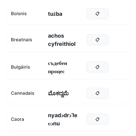
tužba
Boisnis
📋
achos
Breatnais
📋
cyfreithiol
съдебен
Bulgáiris
📋
процес
ಮೊಕದ್ದಮೆ
Cannadais
📋
nyadɔdrɔ̃ le
Caora
📋
ʋɔnu