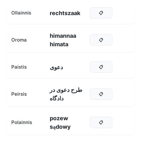
rechtszaak
Ollainnis
📋
himannaa
Oroma
📋
himata
دعوی
Paistis
📋
طرح دعوی در
Peirsis
📋
دادگاه
pozew
Polainnis
📋
sądowy