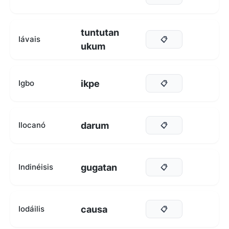
tuntutan
Iávais
📋
ukum
ikpe
Igbo
📋
darum
Ilocanó
📋
gugatan
Indinéisis
📋
causa
Iodáilis
📋