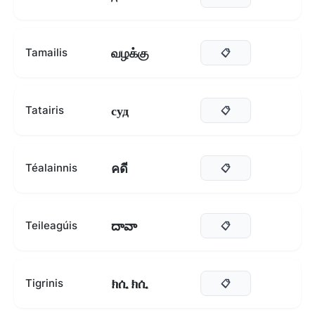
வழக்கு
Tamailis
📋
суд
Tatairis
📋
คดี
Téalainnis
📋
దావా
Teileagúis
📋
ክሲ ክሲ
Tigrinis
📋