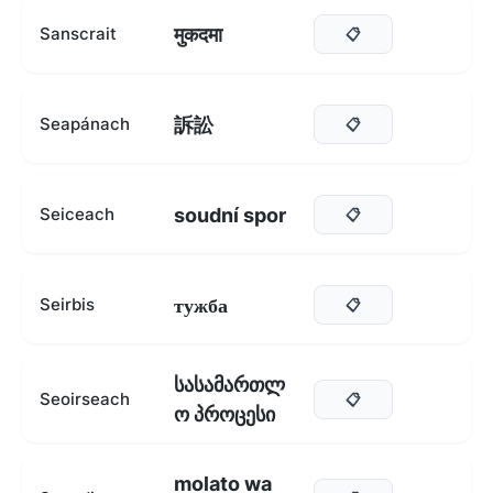
मुकदमा
Sanscrait
📋
訴訟
Seapánach
📋
soudní spor
Seiceach
📋
тужба
Seirbis
📋
სასამართლ
Seoirseach
📋
ო პროცესი
molato wa