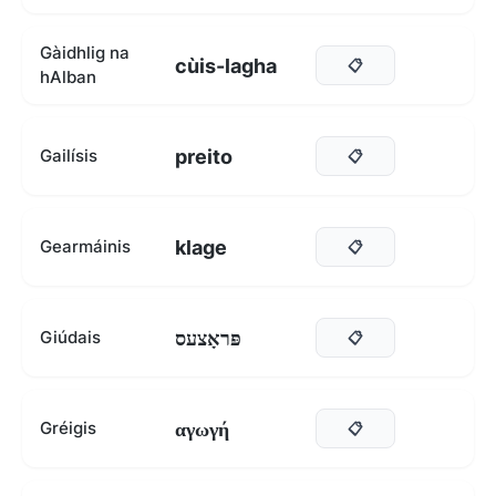
Gàidhlig na
cùis-lagha
📋
hAlban
preito
Gailísis
📋
klage
Gearmáinis
📋
פּראָצעס
Giúdais
📋
αγωγή
Gréigis
📋