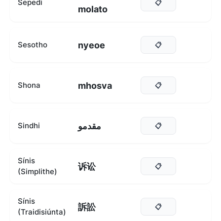
Sepedi
📋
molato
nyeoe
Sesotho
📋
mhosva
Shona
📋
مقدمو
Sindhi
📋
Sínis
诉讼
📋
(Simplithe)
Sínis
訴訟
📋
(Traidisiúnta)