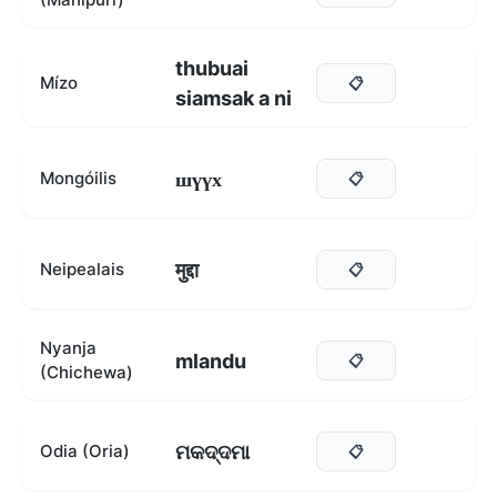
thubuai
Mízo
📋
siamsak a ni
шүүх
Mongóilis
📋
मुद्दा
Neipealais
📋
Nyanja
mlandu
📋
(Chichewa)
ମକଦ୍ଦମା
Odia (Oria)
📋