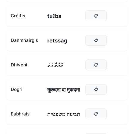
tužba
Cróitis
📋
retssag
Danmhairgis
📋
ދައުވާ އެވެ
Dhivehi
📋
मुकदमा दा मुकदमा
Dogri
📋
תביעה משפטית
Eabhrais
📋