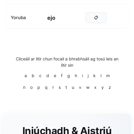
ejo
Yoruba
📋
Cliceáil ar litir chun focail a bhrabhsáil ag tosú leis an
litir sin
a
b
c
d
e
f
g
h
i
j
k
l
m
n
o
p
q
r
s
t
u
v
w
x
y
z
Iniúchadh & Aistriú