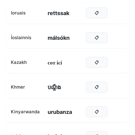
rettssak
Ioruais
📋
málsókn
Íoslainnis
📋
сот ісі
Kazakh
📋
បណ្តឹង
Khmer
📋
urubanza
Kinyarwanda
📋