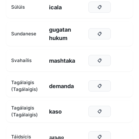
icala
Súlúis
📋
gugatan
Sundanese
📋
hukum
mashtaka
Svahaílis
📋
Tagálaigis
demanda
📋
(Tagálaigis)
Tagálaigis
kaso
📋
(Tagálaigis)
даъво
Táidsícis
📋