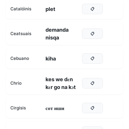
plet
Catalóinis
📋
demanda
Ceatsuais
📋
nisqa
kiha
Cebuano
📋
kes we dɛn
Chrio
📋
kɛr go na kɔt
сот иши
Cirgisis
📋