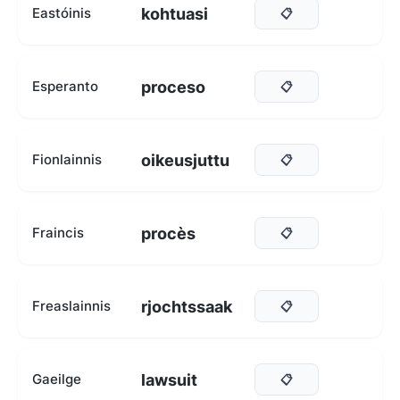
kohtuasi
Eastóinis
📋
proceso
Esperanto
📋
oikeusjuttu
Fionlainnis
📋
procès
Fraincis
📋
rjochtssaak
Freaslainnis
📋
lawsuit
Gaeilge
📋