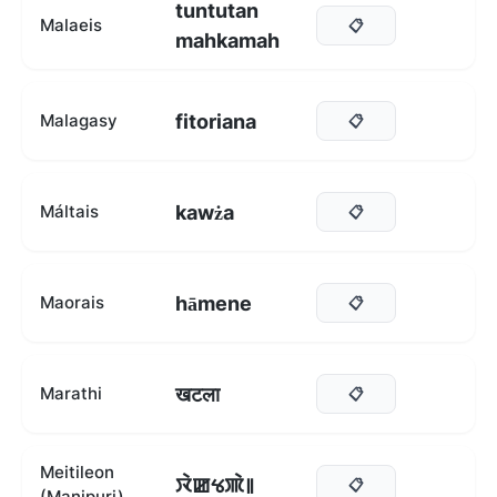
tuntutan
Malaeis
📋
mahkamah
fitoriana
Malagasy
📋
kawża
Máltais
📋
hāmene
Maorais
📋
खटला
Marathi
📋
Meitileon
ꯋꯥꯀꯠꯄꯥ꯫
📋
(Manipuri)