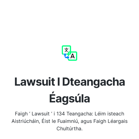
Lawsuit I Dteangacha
Éagsúla
Faigh ‘ Lawsuit ’ i 134 Teangacha: Léim isteach
Aistriúcháin, Éist le Fuaimniú, agus Faigh Léargais
Chultúrtha.