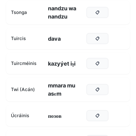
nandzu wa
Tsonga
📋
nandzu
dava
Tuircis
📋
kazyýet işi
Tuircméinis
📋
mmara mu
Twi (Acán)
📋
asɛm
позов
Úcráinis
📋