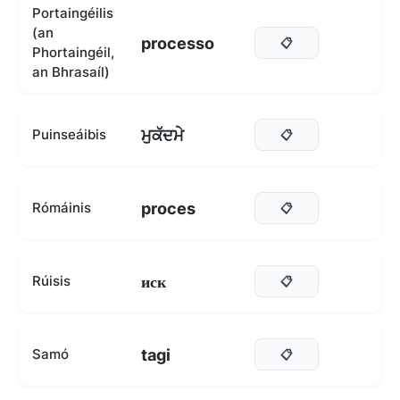
Portaingéilis
(an
processo
📋
Phortaingéil,
an Bhrasaíl)
ਮੁਕੱਦਮੇ
Puinseáibis
📋
proces
Rómáinis
📋
иск
Rúisis
📋
tagi
Samó
📋