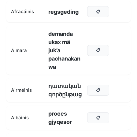
regsgeding
Afracáinis
📋
demanda
ukax mä
juk’a
Aimara
📋
pachanakan
wa
դատական
Airméinis
📋
գործընթաց
proces
Albáinis
📋
gjyqesor