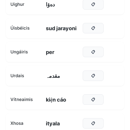
دەۋا
Uighur
📋
sud jarayoni
Úisbéicis
📋
per
Ungáiris
📋
مقدمہ
Urdais
📋
kiện cáo
Vítneaimis
📋
ityala
Xhosa
📋