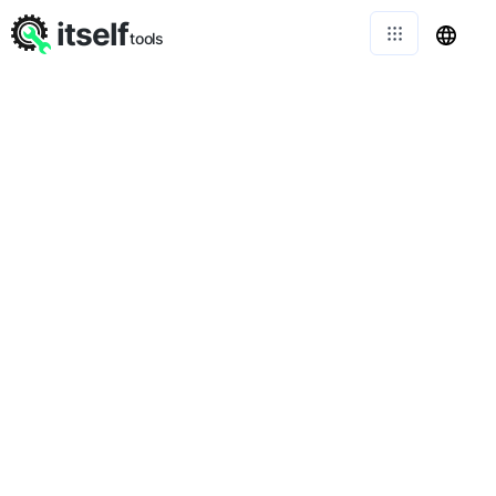
itself
tools