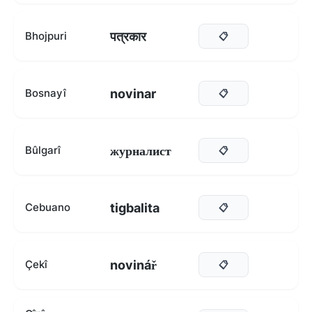
पत्रकार
Bhojpuri
📋
novinar
Bosnayî
📋
журналист
Bûlgarî
📋
tigbalita
Cebuano
📋
novinář
Çekî
📋