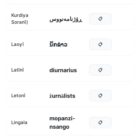
Kurdiya
ڕۆژنامەنووس
📋
Soranî)
ນັກຂ່າວ
Laoyî
📋
diurnarius
Latînî
📋
žurnālists
Letonî
📋
mopanzi-
Lingala
📋
nsango