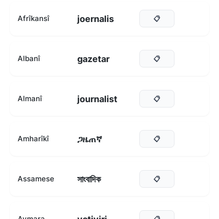
joernalis
Afrîkansî
📋
gazetar
Albanî
📋
journalist
Almanî
📋
ጋዜጠኛ
Amharîkî
📋
সাংবাদিক
Assamese
📋
Aymara
📋