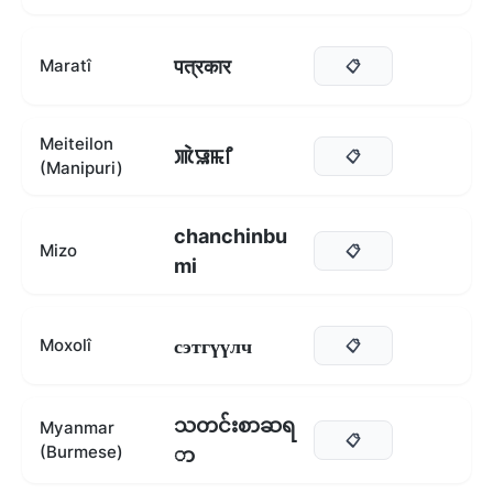
पत्रकार
Maratî
📋
Meiteilon
ꯄꯥꯎꯃꯤ
📋
(Manipuri)
chanchinbu
Mizo
📋
mi
сэтгүүлч
Moxolî
📋
သတင်းစာဆရ
Myanmar
📋
(Burmese)
ာ