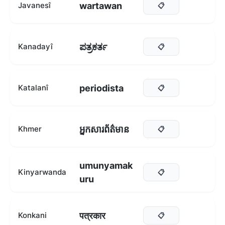
wartawan
Javanesî
📋
ಪತ್ರಕರ್ತ
Kanadayî
📋
periodista
Katalanî
📋
អ្នកសារព័ត៌មាន
Khmer
📋
umunyamak
Kinyarwanda
📋
uru
पत्रकार
Konkani
📋