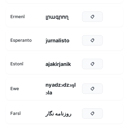
լրագրող
Ermenî
📋
ĵurnalisto
Esperanto
📋
ajakirjanik
Estonî
📋
nyadzɔdzɔŋl
Ewe
📋
ɔla
روزنامه نگار
Farsî
📋