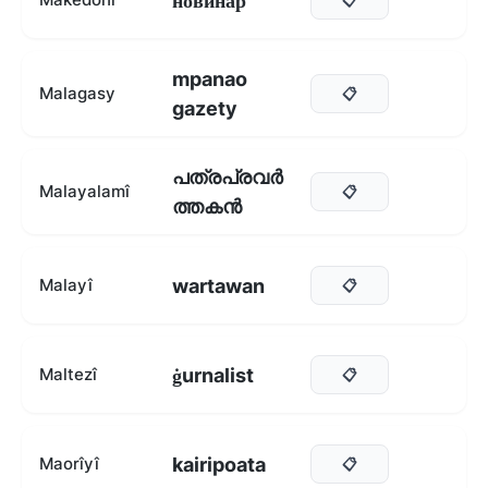
новинар
mpanao
Malagasy
📋
gazety
പത്രപ്രവർ
Malayalamî
📋
ത്തകൻ
wartawan
Malayî
📋
ġurnalist
Maltezî
📋
kairipoata
Maorîyî
📋