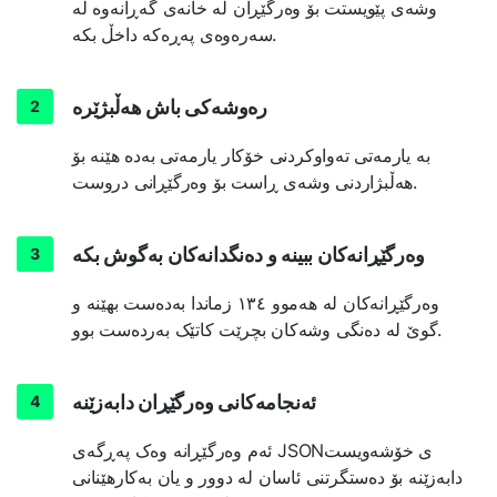
وشەی پێویستت بۆ وەرگێڕان لە خانەی گەڕانەوە لە
سەرەوەی پەڕەکە داخڵ بکە.
رەوشەکی باش هەڵبژێرە
بە یارمەتی تەواوکردنی خۆکار یارمەتی بەدە هێنە بۆ
هەڵبژاردنی وشەی ڕاست بۆ وەرگێڕانی دروست.
وەرگێڕانەکان ببینە و دەنگدانەکان بەگوش بکە
وەرگێڕانەکان لە هەموو ١٣٤ زماندا بەدەست بهێنە و
گوێ لە دەنگی وشەکان بچرێت کاتێک بەردەست بوو.
ئەنجامەکانی وەرگێڕان دابەزێنە
ئەم وەرگێڕانە وەک پەڕگەی JSONی خۆشەویست
دابەزێنە بۆ دەستگرتنی ئاسان لە دوور و یان بەکارهێنانی