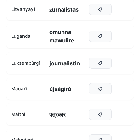
žurnalistas
Lîtvanyayî
📋
omunna
Luganda
📋
mawulire
journalistin
Luksembûrgî
📋
újságíró
Macarî
📋
पत्रकार
Maithili
📋
Makedonî
📋