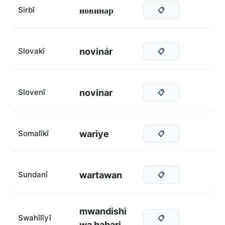
новинар
Sirbî
📋
novinár
Slovakî
📋
novinar
Slovenî
📋
wariye
Somalîkî
📋
wartawan
Sundanî
📋
mwandishi
Swahîlîyî
📋
wa habari