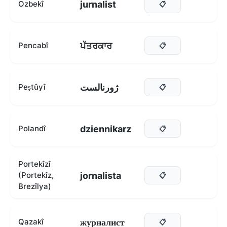
jurnalist
Ozbekî
📋
ਪੱਤਰਕਾਰ
Pencabî
📋
ژورنالست
Peştûyî
📋
dziennikarz
Polandî
📋
Portekîzî
jornalista
(Portekîz,
📋
Brezîlya)
журналист
Qazakî
📋