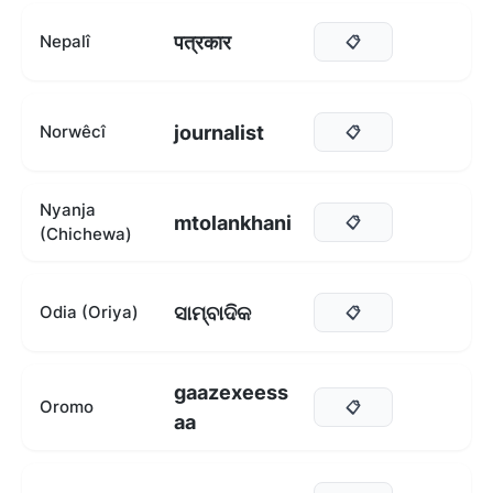
पत्रकार
Nepalî
📋
journalist
Norwêcî
📋
Nyanja
mtolankhani
📋
(Chichewa)
ସାମ୍ବାଦିକ
Odia (Oriya)
📋
gaazexeess
Oromo
📋
aa