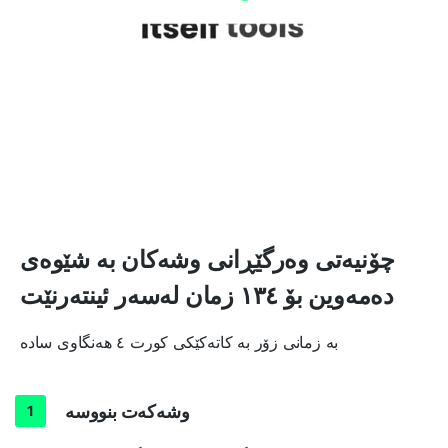
چۆنیەتی وەرگێڕانی وشەکان بە شێوەی
دەمەوین بۆ ١٣٤ زمان لەسەر ئینتەرنێت
بە زمانی زۆر بە کاتەکێکی کورت ٤ هەنگاوی سادە
وشەکەت بنووسە