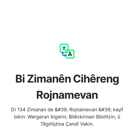
Bi Zimanên Cihêreng
Rojnamevan
Di 134 Zimanan de &#39; Rojnamevan &#39; keşif
bikin: Wergeran bigerin, Bilêvkirinan Bibihîzin, û
Têgihîştina Çandî Vekin.