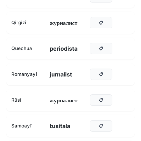
журналист
Qirgizî
📋
periodista
Quechua
📋
jurnalist
Romanyayî
📋
журналист
Rûsî
📋
tusitala
Samoayî
📋