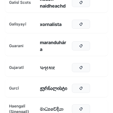
Galisî Scots
📋
naidheachd
xornalista
Galîsyayî
📋
maranduhár
Guarani
📋
a
પત્રકાર
Gujaratî
📋
ჟურნალისტი
Gurcî
📋
Haengalî
මාධ්‍යවේදියා
📋
(Sinengalî)