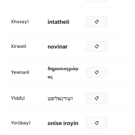
intatheli
Xhosayî
📋
novinar
Xirwatî
📋
δημοσιογράφ
Yewnanî
📋
ος
זשורנאליסט
Yîddîşî
📋
onise iroyin
Yorûbayî
📋