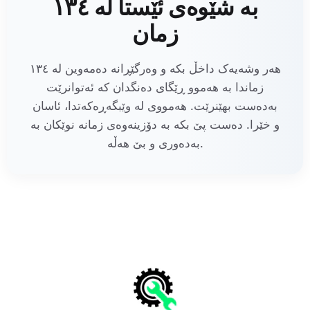
بە شێوەی ئێستا لە ١٣٤
زمان
هەر وشەیەک داخڵ بکە و وەرگێڕانە دەمەوین لە ١٣٤
زماندا بە هەموو ڕێگای دەنگدان کە ئەتوانرێت
بەدەست بهێنرێت. هەمووی لە وێبگەڕەکەتدا، ئاسان
و خێرا. دەست پێ بکە بە دۆزینەوەی زمانە نوێکان بە
بەدەوری و بێ هەڵە.