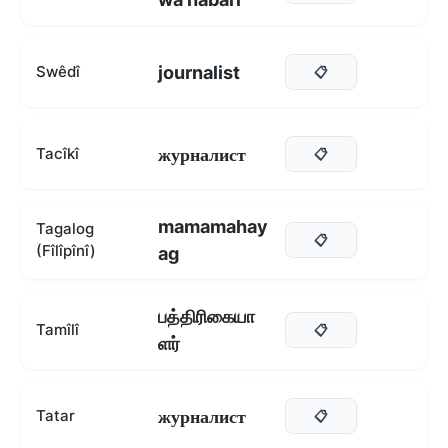
journalist
Swêdî
📋
журналист
Tacîkî
📋
mamamahay
Tagalog
📋
(Fîlîpînî)
ag
பத்திரிகையா
Tamîlî
📋
ளர்
журналист
Tatar
📋