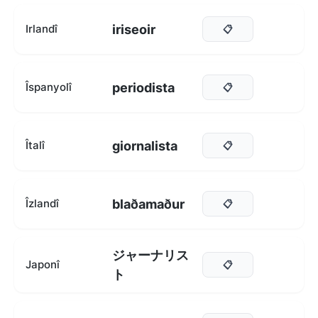
iriseoir
Irlandî
📋
periodista
Îspanyolî
📋
giornalista
Îtalî
📋
blaðamaður
Îzlandî
📋
ジャーナリス
Japonî
📋
ト