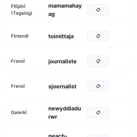
mamamahay
Fîlîpînî
📋
(Tagalog)
ag
toimittaja
Fînlandî
📋
journaliste
Fransî
📋
sjoernalist
Frensî
📋
newyddiadu
Galerkî
📋
rwr
neach-