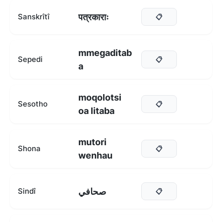
पत्रकाराः
Sanskrîtî
📋
mmegaditab
Sepedi
📋
a
moqolotsi
Sesotho
📋
oa litaba
mutori
Shona
📋
wenhau
صحافي
Sindî
📋