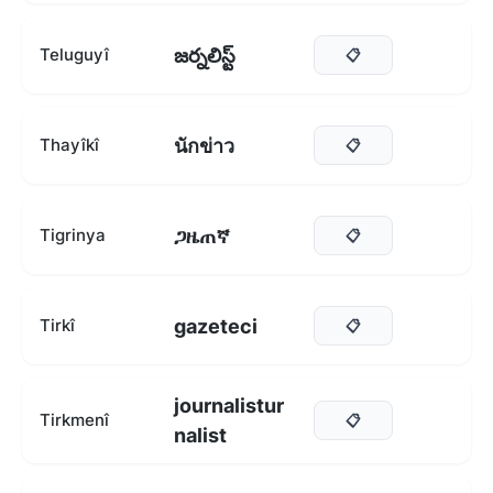
జర్నలిస్ట్
Teluguyî
📋
นักข่าว
Thayîkî
📋
ጋዜጠኛ
Tigrinya
📋
gazeteci
Tirkî
📋
journalistur
Tirkmenî
📋
nalist