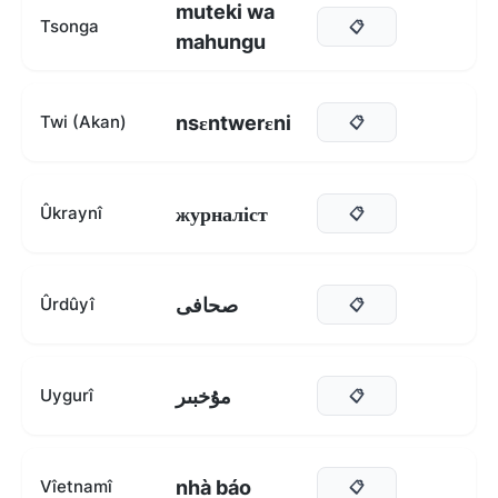
muteki wa
Tsonga
📋
mahungu
nsɛntwerɛni
Twi (Akan)
📋
журналіст
Ûkraynî
📋
صحافی
Ûrdûyî
📋
مۇخبىر
Uygurî
📋
nhà báo
Vîetnamî
📋