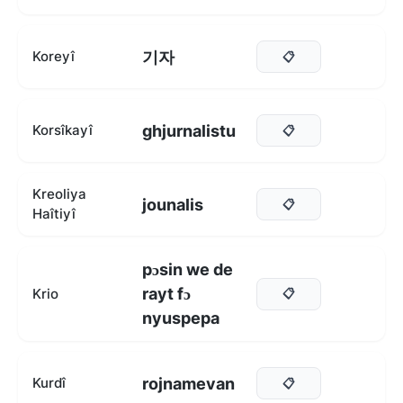
기자
Koreyî
📋
ghjurnalistu
Korsîkayî
📋
Kreoliya
jounalis
📋
Haîtiyî
pɔsin we de
rayt fɔ
Krio
📋
nyuspepa
rojnamevan
Kurdî
📋