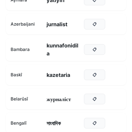
yatiyiri
jurnalist
Azerbaijani
📋
kunnafonidil
Bambara
📋
a
kazetaria
Baskî
📋
журналіст
Belarûsî
📋
সাংবাদিক
Bengalî
📋