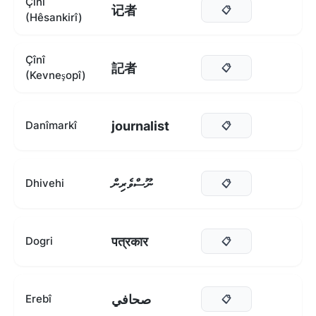
Çînî
记者
📋
(Hêsankirî)
Çînî
記者
📋
(Kevneşopî)
journalist
Danîmarkî
📋
ނޫސްވެރިން
Dhivehi
📋
पत्रकार
Dogri
📋
صحافي
Erebî
📋