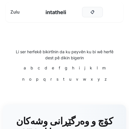
intatheli
Zulu
📋
Li ser herfekê bikirtînin da ku peyvên ku bi wê herfê
dest pê dikin bigerin
a
b
c
d
e
f
g
h
i
j
k
l
m
n
o
p
q
r
s
t
u
v
w
x
y
z
کۆچ و وەرگێڕانی وشەکان