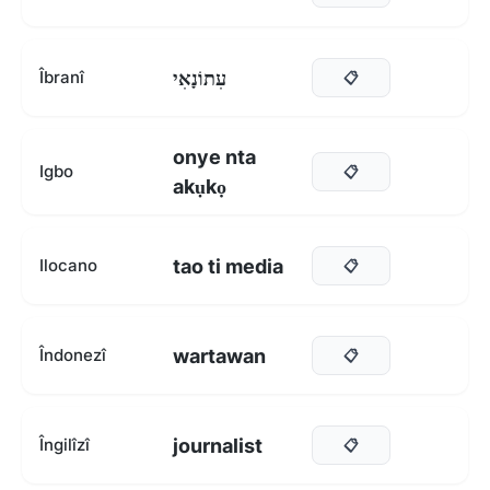
עִתוֹנָאִי
Îbranî
📋
onye nta
Igbo
📋
akụkọ
tao ti media
Ilocano
📋
wartawan
Îndonezî
📋
journalist
Îngilîzî
📋