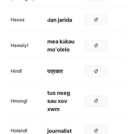
ɗan jarida
Hausa
📋
mea kākau
Hawaiyî
📋
moʻolelo
पत्रकार
Hindî
📋
tus neeg
sau xov
Hmongî
📋
xwm
journalist
Holandî
📋