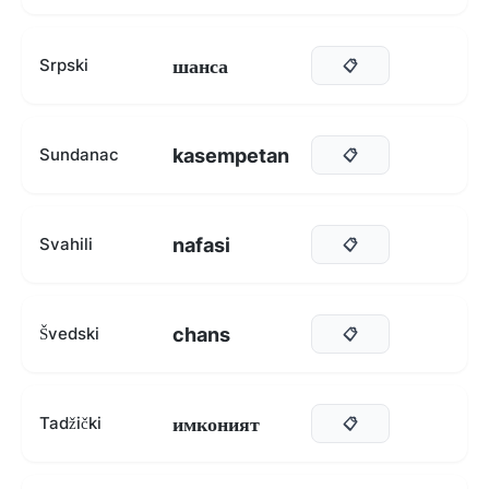
шанса
Srpski
📋
kasempetan
Sundanac
📋
nafasi
Svahili
📋
chans
Švedski
📋
имконият
Tadžički
📋