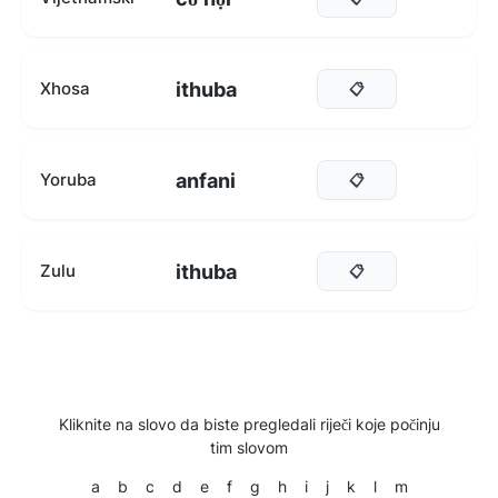
ithuba
Xhosa
📋
anfani
Yoruba
📋
ithuba
Zulu
📋
Kliknite na slovo da biste pregledali riječi koje počinju
tim slovom
a
b
c
d
e
f
g
h
i
j
k
l
m