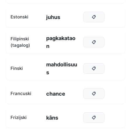
juhus
Estonski
📋
pagkakatao
Filipinski
📋
(tagalog)
n
mahdollisuu
Finski
📋
s
chance
Francuski
📋
kâns
Frizijski
📋