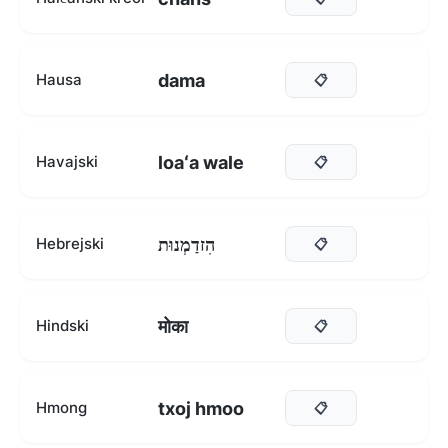
dama
Hausa
📋
loaʻa wale
Havajski
📋
הִזדַמְנוּת
Hebrejski
📋
मोका
Hindski
📋
txoj hmoo
Hmong
📋