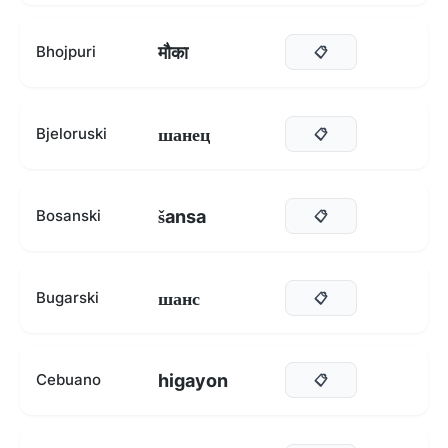
मौका
Bhojpuri
📋
шанец
Bjeloruski
📋
šansa
Bosanski
📋
шанс
Bugarski
📋
higayon
Cebuano
📋