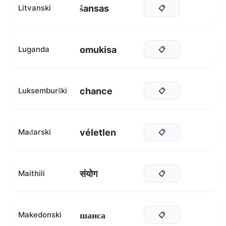
šansas
Litvanski
📋
omukisa
Luganda
📋
chance
Luksemburški
📋
véletlen
Mađarski
📋
संयोग
Maithili
📋
шанса
Makedonski
📋