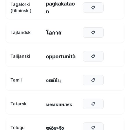
pagkakatao
Tagaloški
📋
(filipinski)
n
โอกาส
Tajlandski
📋
opportunità
Talijanski
📋
வாய்ப்பு
Tamil
📋
мөмкинлек
Tatarski
📋
అవకాశం
Telugu
📋