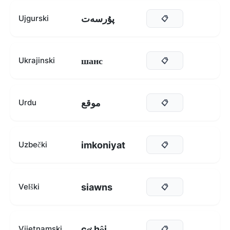
پۇرسەت
Ujgurski
📋
шанс
Ukrajinski
📋
موقع
Urdu
📋
imkoniyat
Uzbečki
📋
siawns
Velški
📋
cơ hội
Vijetnamski
📋