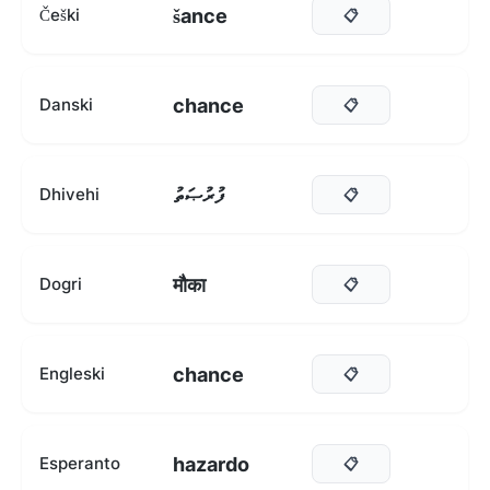
šance
Češki
📋
chance
Danski
📋
ފުރުޞަތު
Dhivehi
📋
मौका
Dogri
📋
chance
Engleski
📋
hazardo
Esperanto
📋