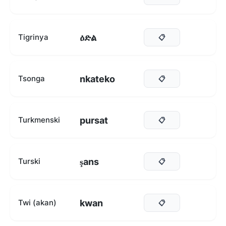
ዕድል
Tigrinya
📋
nkateko
Tsonga
📋
pursat
Turkmenski
📋
şans
Turski
📋
kwan
Twi (akan)
📋