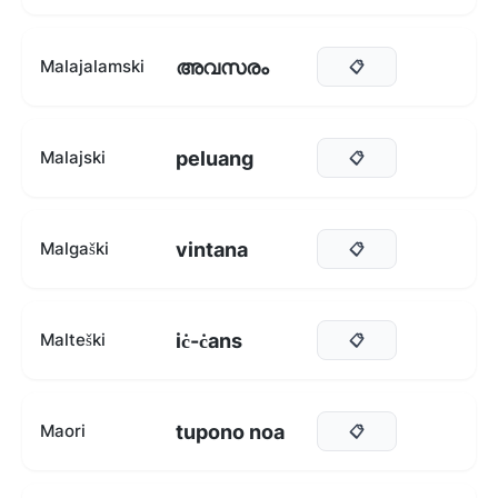
അവസരം
Malajalamski
📋
peluang
Malajski
📋
vintana
Malgaški
📋
iċ-ċans
Malteški
📋
tupono noa
Maori
📋