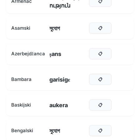
Armenac
📋
ություն
সুযোগ
Asamski
📋
şans
Azerbejdžanca
📋
garisigɛ
Bambara
📋
aukera
Baskijski
📋
সুযোগ
Bengalski
📋