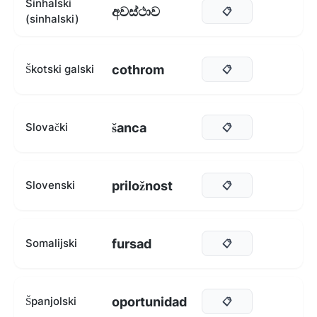
Sinhalski
අවස්ථාව
📋
(sinhalski)
cothrom
Škotski galski
📋
šanca
Slovački
📋
priložnost
Slovenski
📋
fursad
Somalijski
📋
oportunidad
Španjolski
📋