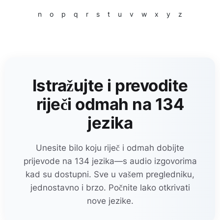
n
o
p
q
r
s
t
u
v
w
x
y
z
Istražujte i prevodite
riječi odmah na 134
jezika
Unesite bilo koju riječ i odmah dobijte
prijevode na 134 jezika—s audio izgovorima
kad su dostupni. Sve u vašem pregledniku,
jednostavno i brzo. Počnite lako otkrivati
nove jezike.