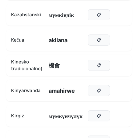
мүмкіндік
Kazahstanski
📋
akllana
Kečua
📋
Kinesko
機會
📋
tradicionalno)
amahirwe
Kinyarwanda
📋
мүмкүнчүлүк
Kirgiz
📋