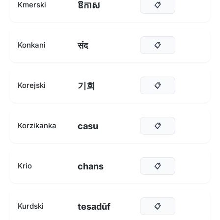
ឱកាស
Kmerski
📋
संद
Konkani
📋
기회
Korejski
📋
casu
Korzikanka
📋
chans
Krio
📋
tesadûf
Kurdski
📋