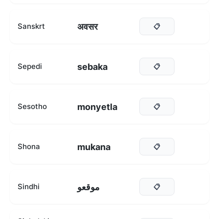
अवसर
Sanskrt
📋
sebaka
Sepedi
📋
monyetla
Sesotho
📋
mukana
Shona
📋
موقعو
Sindhi
📋