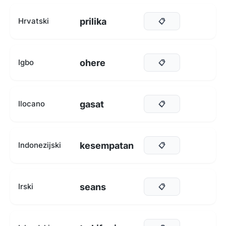
prilika
Hrvatski
📋
ohere
Igbo
📋
gasat
Ilocano
📋
kesempatan
Indonezijski
📋
seans
Irski
📋