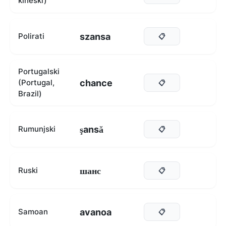
kineski)
szansa
Polirati
📋
Portugalski
chance
(Portugal,
📋
Brazil)
şansă
Rumunjski
📋
шанс
Ruski
📋
avanoa
Samoan
📋