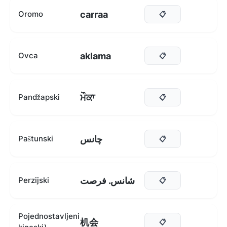
carraa
Oromo
📋
aklama
Ovca
📋
ਮੌਕਾ
Pandžapski
📋
چانس
Paštunski
📋
شانس. فرصت
Perzijski
📋
Pojednostavljeni
机会
📋