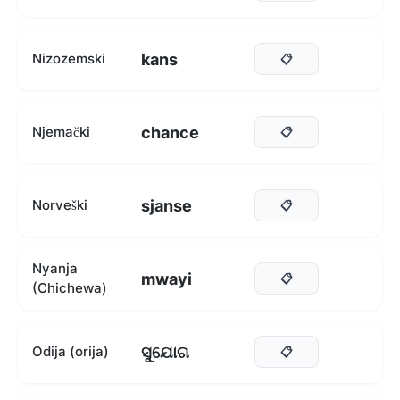
kans
Nizozemski
📋
chance
Njemački
📋
sjanse
Norveški
📋
Nyanja
mwayi
📋
(Chichewa)
ସୁଯୋଗ
Odija (orija)
📋