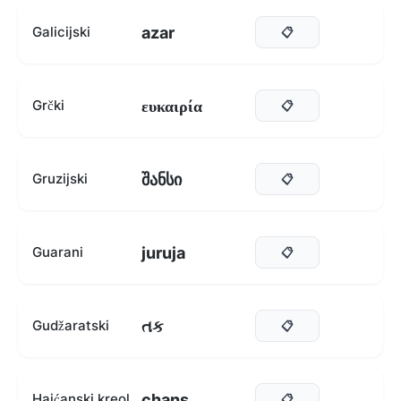
azar
Galicijski
📋
ευκαιρία
Grčki
📋
შანსი
Gruzijski
📋
juruja
Guarani
📋
તક
Gudžaratski
📋
chans
Haićanski kreol
📋