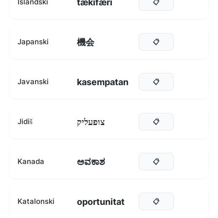
tækifæri
Islandski
📋
機会
Japanski
📋
kasempatan
Javanski
📋
צופעליק
Jidiš
📋
ಅವಕಾಶ
Kanada
📋
oportunitat
Katalonski
📋