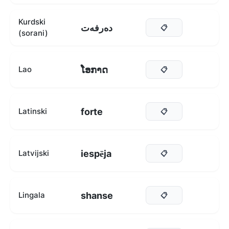
Kurdski
دەرفەت
📋
(sorani)
ໂອກາດ
Lao
📋
forte
Latinski
📋
iespēja
Latvijski
📋
shanse
Lingala
📋