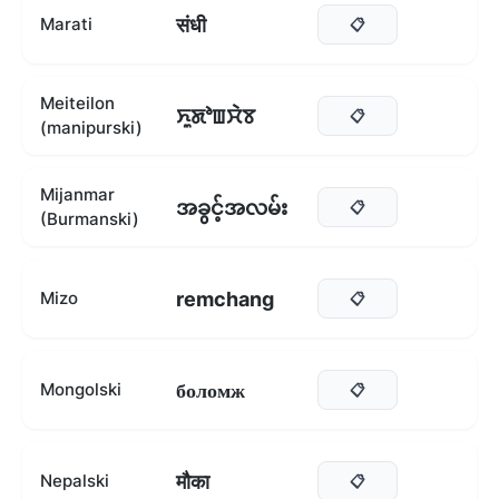
संधी
Marati
📋
Meiteilon
ꯈꯨꯗꯣꯡꯆꯥꯕ
📋
(manipurski)
Mijanmar
အခွင့်အလမ်း
📋
(Burmanski)
remchang
Mizo
📋
боломж
Mongolski
📋
मौका
Nepalski
📋