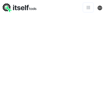
itself
tools