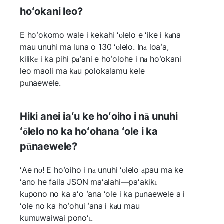
hoʻokani leo?
E hoʻokomo wale i kekahi ʻōlelo e ʻike i kāna
mau unuhi ma luna o 130 ʻōlelo. Inā loaʻa,
kilikē i ka pihi pāʻani e hoʻolohe i nā hoʻokani
leo maoli ma kāu polokalamu kele
pūnaewele.
Hiki anei iaʻu ke hoʻoiho i nā unuhi
ʻōlelo no ka hoʻohana ʻole i ka
pūnaewele?
ʻAe nō! E hoʻoiho i nā unuhi ʻōlelo āpau ma ke
ʻano he faila JSON maʻalahi—paʻakikī
kūpono no ka aʻo ʻana ʻole i ka pūnaewele a i
ʻole no ka hoʻohui ʻana i kāu mau
kumuwaiwai ponoʻī.