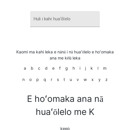
Huli i kahi huaʻōlelo
Kaomi ma kahi leka e nānā i nā huaʻōlelo e hoʻomaka
ana me kēlā leka
a
b
c
d
e
f
g
h
i
j
k
l
m
n
o
p
q
r
s
t
u
v
w
x
y
z
E hoʻomaka ana nā
huaʻōlelo me K
keep