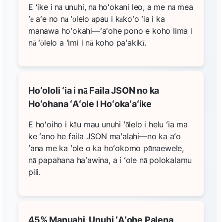
E ʻike i nā unuhi, nā hoʻokani leo, a me nā mea
ʻē aʻe no nā ʻōlelo āpau i kākoʻo ʻia i ka
manawa hoʻokahi—ʻaʻohe pono e koho lima i
nā ʻōlelo a ʻimi i nā koho paʻakikī.
Hoʻololi ʻia i nā Faila JSON no ka
Hoʻohana ʻAʻole I Hoʻokaʻaʻike
E hoʻoiho i kāu mau unuhi ʻōlelo i helu ʻia ma
ke ʻano he faila JSON maʻalahi—no ka aʻo
ʻana me ka ʻole o ka hoʻokomo pūnaewele,
nā papahana haʻawina, a i ʻole nā polokalamu
pili.
45% Manuahi, Unuhi ʻAʻohe Palena