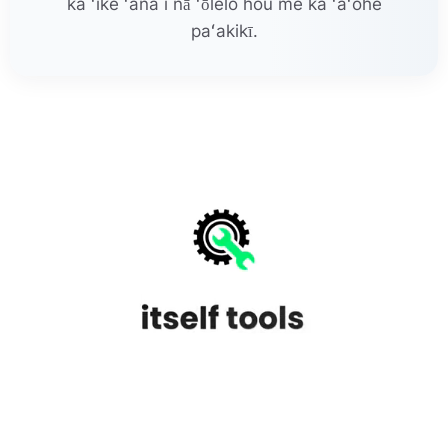
ka ʻike ʻana i nā ʻōlelo hou me ka ʻaʻohe
paʻakikī.