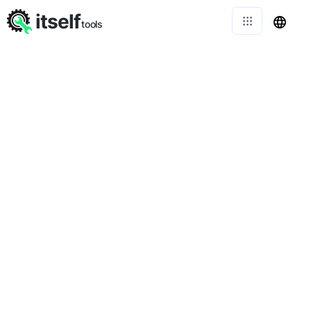
itself
tools