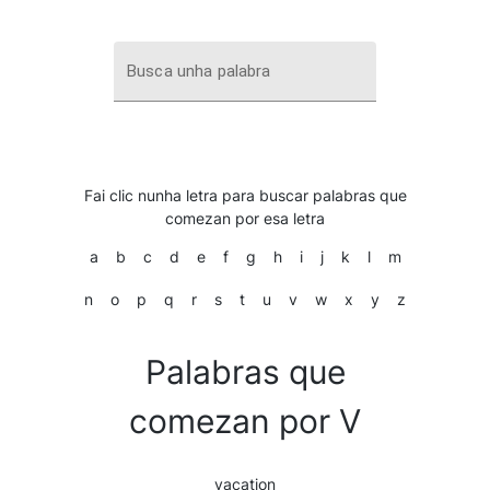
Busca unha palabra
Fai clic nunha letra para buscar palabras que
comezan por esa letra
a
b
c
d
e
f
g
h
i
j
k
l
m
n
o
p
q
r
s
t
u
v
w
x
y
z
Palabras que
comezan por V
vacation