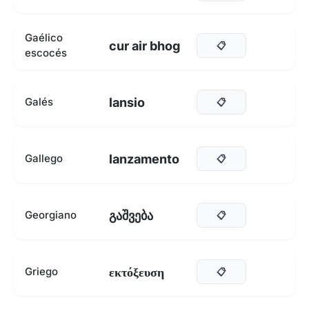
Gaélico
cur air bhog
📋
escocés
lansio
Galés
📋
lanzamento
Gallego
📋
გაშვება
Georgiano
📋
εκτόξευση
Griego
📋