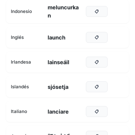
meluncurka
Indonesio
📋
n
launch
Inglés
📋
lainseáil
Irlandesa
📋
sjósetja
Islandés
📋
lanciare
Italiano
📋