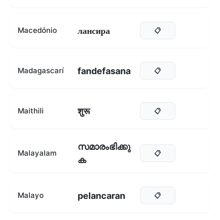
лансира
Macedónio
📋
fandefasana
Madagascarí
📋
शुरू
Maithili
📋
സമാരംഭിക്കു
Malayalam
📋
ക
pelancaran
Malayo
📋