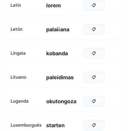
lorem
Latín
📋
palaišana
Letón
📋
kobanda
Lingala
📋
paleidimas
Lituano
📋
okutongoza
Luganda
📋
starten
Luxemburgués
📋