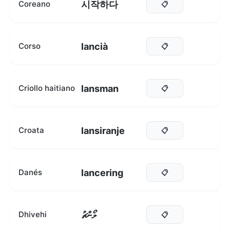
시작하다
Coreano
📋
lancià
Corso
📋
lansman
Criollo haitiano
📋
lansiranje
Croata
📋
lancering
Danés
📋
ލޯންޗު
Dhivehi
📋