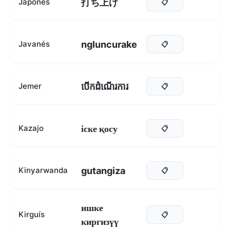
打ち上げ
Japonés
📋
ngluncurake
Javanés
📋
បើកដំណើរការ
Jemer
📋
іске қосу
Kazajo
📋
gutangiza
Kinyarwanda
📋
ишке
Kirguís
📋
киргизүү