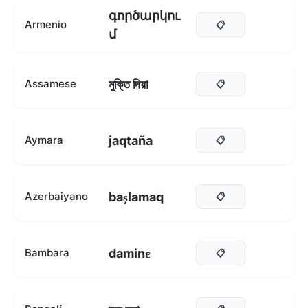
գործարկու
Armenio
📋
մ
মুক্তি দিয়া
Assamese
📋
jaqtaña
Aymara
📋
başlamaq
Azerbaiyano
📋
daminɛ
Bambara
📋