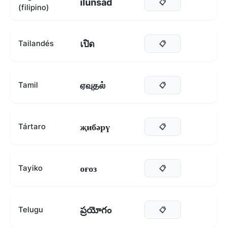
ilunsad
📋
(filipino)
เปิด
Tailandés
📋
ஏவுதல்
Tamil
📋
җибәрү
Tártaro
📋
оғоз
Tayiko
📋
ప్రయోగం
Telugu
📋