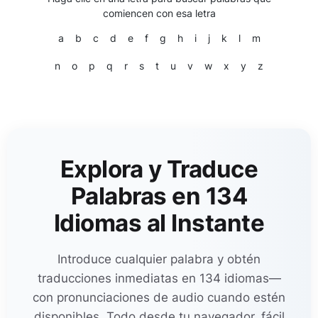
comiencen con esa letra
a
b
c
d
e
f
g
h
i
j
k
l
m
n
o
p
q
r
s
t
u
v
w
x
y
z
Explora y Traduce
Palabras en 134
Idiomas al Instante
Introduce cualquier palabra y obtén
traducciones inmediatas en 134 idiomas—
con pronunciaciones de audio cuando estén
disponibles. Todo desde tu navegador, fácil