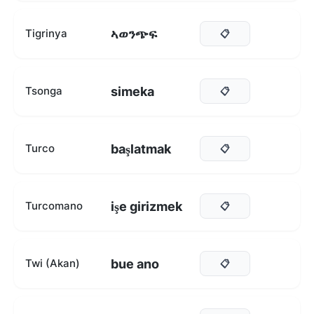
ኣወንጭፍ
Tigrinya
📋
simeka
Tsonga
📋
başlatmak
Turco
📋
işe girizmek
Turcomano
📋
bue ano
Twi (Akan)
📋