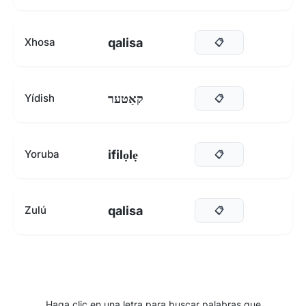
qalisa
Xhosa
📋
קאַטער
Yídish
📋
ifilọlẹ
Yoruba
📋
qalisa
Zulú
📋
Haga clic en una letra para buscar palabras que