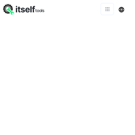
itself
tools