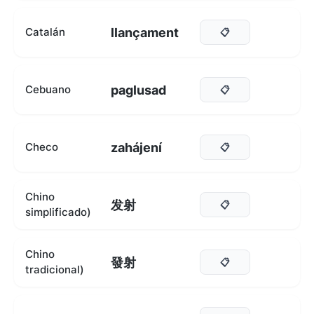
llançament
Catalán
📋
paglusad
Cebuano
📋
zahájení
Checo
📋
Chino
发射
📋
simplificado)
Chino
發射
📋
tradicional)