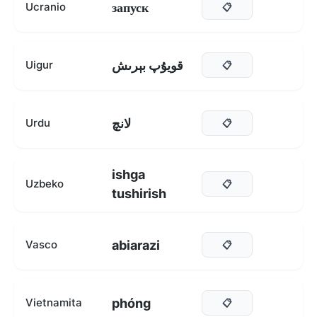
запуск
Ucranio
📋
قويۇپ بېرىش
Uigur
📋
لانچ
Urdu
📋
ishga
Uzbeko
📋
tushirish
abiarazi
Vasco
📋
phóng
Vietnamita
📋