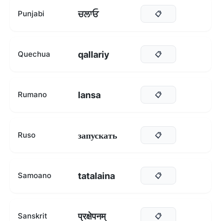
ਚਲਾਓ
Punjabi
📋
qallariy
Quechua
📋
lansa
Rumano
📋
запускать
Ruso
📋
tatalaina
Samoano
📋
प्रक्षेपनम्
Sanskrit
📋