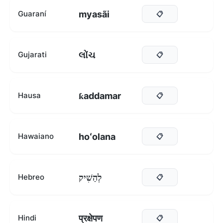
myasãi
Guaraní
📋
લોંચ
Gujarati
📋
ƙaddamar
Hausa
📋
hoʻolana
Hawaiano
📋
לְהַשִׁיק
Hebreo
📋
प्रक्षेपण
Hindi
📋