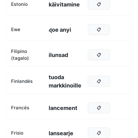
käivitamine
Estonio
📋
ɖoe anyi
Ewe
📋
Filipino
ilunsad
📋
(tagalo)
tuoda
Finlandés
📋
markkinoille
lancement
Francés
📋
lansearje
Frisio
📋