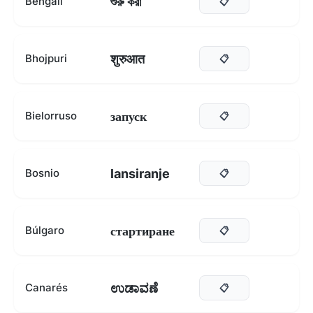
শুরু করা
Bengalí
📋
शुरुआत
Bhojpuri
📋
запуск
Bielorruso
📋
lansiranje
Bosnio
📋
стартиране
Búlgaro
📋
ಉಡಾವಣೆ
Canarés
📋