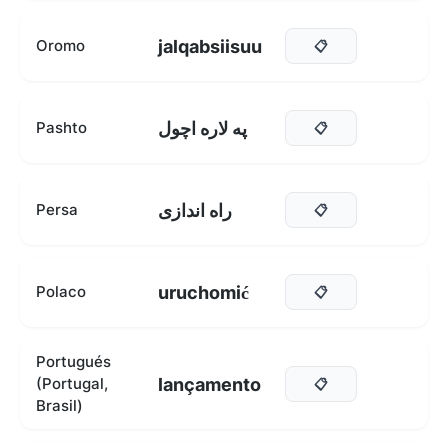
jalqabsiisuu
Oromo
📋
په لاره اچول
Pashto
📋
راه اندازی
Persa
📋
uruchomić
Polaco
📋
Portugués
lançamento
(Portugal,
📋
Brasil)