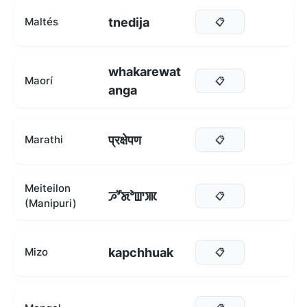
tnedija
Maltés
📋
whakarewat
Maorí
📋
anga
प्रक्षेपण
Marathi
📋
Meiteilon
ꯍꯧꯗꯣꯛꯄ
📋
(Manipuri)
kapchhuak
Mizo
📋