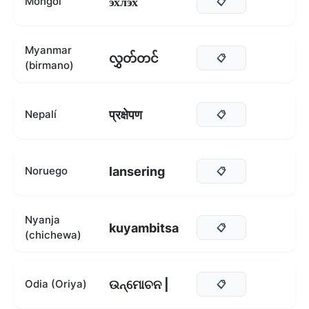
эхлэх
Mongol
📋
Myanmar
လွှတ်တင်
📋
(birmano)
प्रक्षेपण
Nepalí
📋
lansering
Noruego
📋
Nyanja
kuyambitsa
📋
(chichewa)
ଉନ୍ମୋଚନ |
Odia (Oriya)
📋