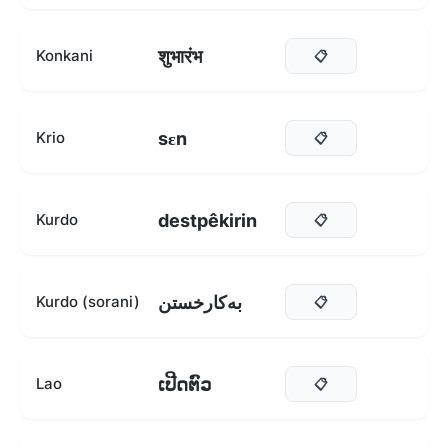
शुभारंभ
Konkani
📋
sɛn
Krio
📋
destpêkirin
Kurdo
📋
بەکارخستن
Kurdo (sorani)
📋
ເປີດຕົວ
Lao
📋