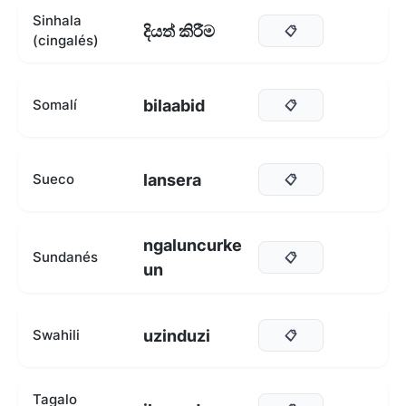
Sinhala
දියත් කිරීම
📋
(cingalés)
bilaabid
Somalí
📋
lansera
Sueco
📋
ngaluncurke
Sundanés
📋
un
uzinduzi
Swahili
📋
Tagalo