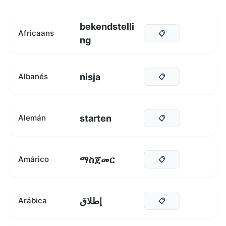
bekendstelli
Africaans
📋
ng
nisja
Albanés
📋
starten
Alemán
📋
ማስጀመር
Amárico
📋
إطلاق
Arábica
📋