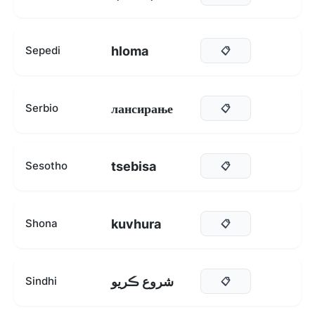
hloma
Sepedi
📋
лансирање
Serbio
📋
tsebisa
Sesotho
📋
kuvhura
Shona
📋
شروع ڪريو
Sindhi
📋