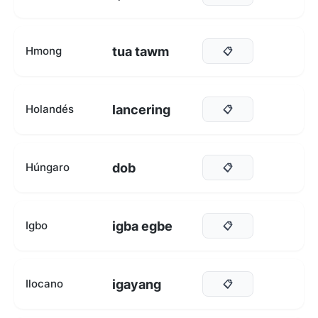
tua tawm
Hmong
📋
lancering
Holandés
📋
dob
Húngaro
📋
igba egbe
Igbo
📋
igayang
Ilocano
📋